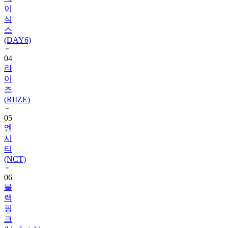
이
식
스
(DAY6)
04
라
이
즈
(RIIZE)
05
엔
시
티
(NCT)
06
블
랙
핑
크