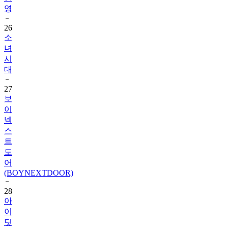
영
26
소
녀
시
대
27
보
이
넥
스
트
도
어
(BOYNEXTDOOR)
28
아
이
딧