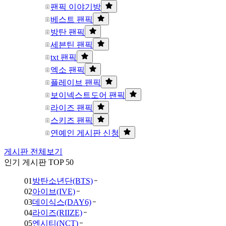
팬픽 이야기방
베스트 팬픽
방탄 팬픽
세븐틴 팬픽
txt 팬픽
엑소 팬픽
플레이브 팬픽
보이넥스트도어 팬픽
라이즈 팬픽
스키즈 팬픽
연예인 게시판 신청
게시판 전체보기
인기 게시판 TOP 50
01
방탄소년단(BTS)
02
아이브(IVE)
03
데이식스(DAY6)
04
라이즈(RIIZE)
05
엔시티(NCT)