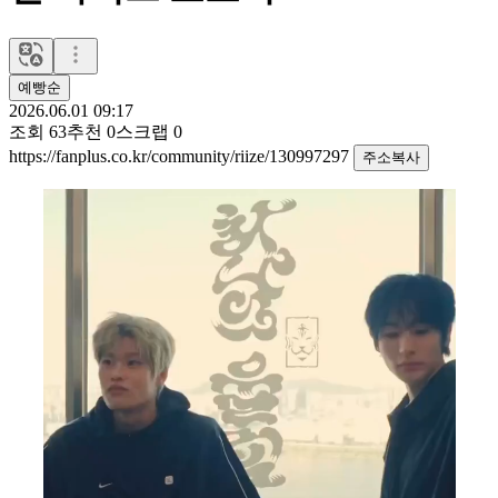
예빵순
2026.06.01 09:17
조회
63
추천
0
스크랩
0
https://fanplus.co.kr/community/riize/130997297
주소복사