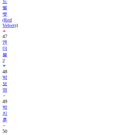
드
벨
벳
(Red
Velvet)
1
47
앤
더
블
2
48
박
보
영
49
박
지
훈
50