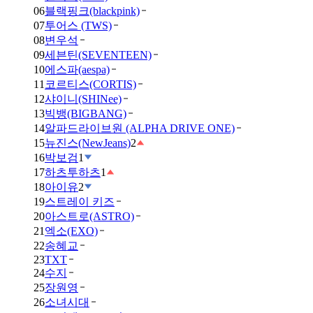
06
블랙핑크(blackpink)
07
투어스 (TWS)
08
변우석
09
세븐틴(SEVENTEEN)
10
에스파(aespa)
11
코르티스(CORTIS)
12
샤이니(SHINee)
13
빅뱅(BIGBANG)
14
알파드라이브원 (ALPHA DRIVE ONE)
15
뉴진스(NewJeans)
2
16
박보검
1
17
하츠투하츠
1
18
아이유
2
19
스트레이 키즈
20
아스트로(ASTRO)
21
엑소(EXO)
22
송혜교
23
TXT
24
수지
25
장원영
26
소녀시대