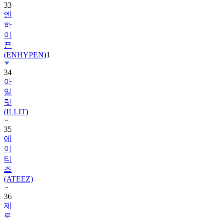
33
엔
하
이
픈
(ENHYPEN)
1
34
아
일
릿
(ILLIT)
35
에
이
티
즈
(ATEEZ)
36
제
로