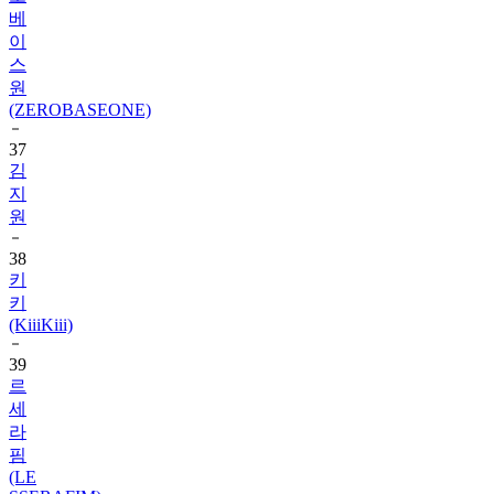
베
이
스
원
(ZEROBASEONE)
37
김
지
원
38
키
키
(KiiiKiii)
39
르
세
라
핌
(LE