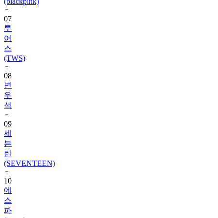
(blackpink)
07
투
어
스
(TWS)
08
변
우
석
09
세
븐
틴
(SEVENTEEN)
10
에
스
파