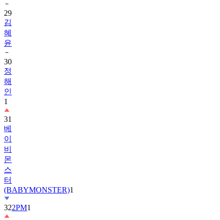
29
김
혜
윤
30
정
해
인
1
31
베
이
비
몬
스
터
(BABYMONSTER)
1
32
2PM
1