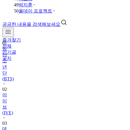
49
박지훈
50
올데이 프로젝트
궁금한 내용을 검색해보세요
즐겨찾기
01
전체
방
인기글
탄
공지
소
년
단
(BTS)
02
아
이
브
(IVE)
03
데