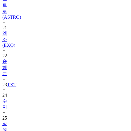
트
로
(ASTRO)
21
엑
소
(EXO)
22
송
혜
교
23
TXT
24
수
지
25
장
원