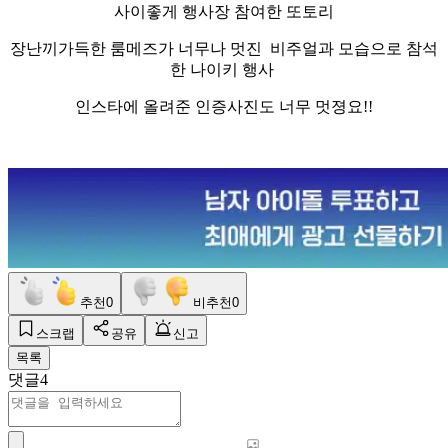
사이좋게 행사장 참여한 또토리
장난끼가득한 룸메즈가 너무나 멋진 비주얼과 모습으로 참석
한 나이키 행사
인스타에 올려준 인증사진도 너무 멋졍요!!
추천
0
비추천
0
스크랩
공유
신고
목록
댓글
4