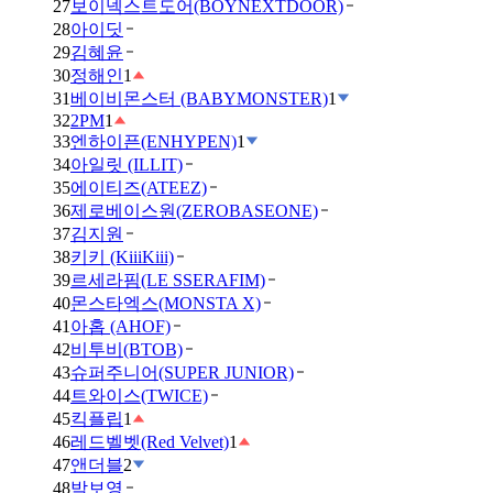
27
보이넥스트도어(BOYNEXTDOOR)
28
아이딧
29
김혜윤
30
정해인
1
31
베이비몬스터 (BABYMONSTER)
1
32
2PM
1
33
엔하이픈(ENHYPEN)
1
34
아일릿 (ILLIT)
35
에이티즈(ATEEZ)
36
제로베이스원(ZEROBASEONE)
37
김지원
38
키키 (KiiiKiii)
39
르세라핌(LE SSERAFIM)
40
몬스타엑스(MONSTA X)
41
아홉 (AHOF)
42
비투비(BTOB)
43
슈퍼주니어(SUPER JUNIOR)
44
트와이스(TWICE)
45
킥플립
1
46
레드벨벳(Red Velvet)
1
47
앤더블
2
48
박보영