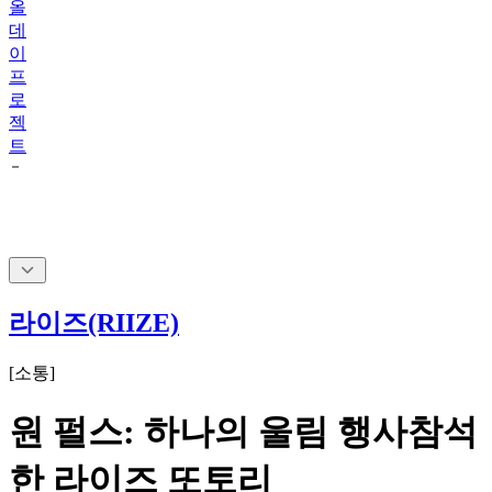
올
데
이
프
로
젝
트
라이즈(RIIZE)
[
소통
]
원 펄스: 하나의 울림 행사참석
한 라이즈 또토리