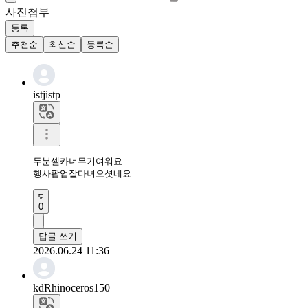
사진첨부
등록
추천순
최신순
등록순
istjistp
두분셀카너무기여워요

행사팝업잘다녀오셧네요
0
답글 쓰기
2026.06.24 11:36
kdRhinoceros150