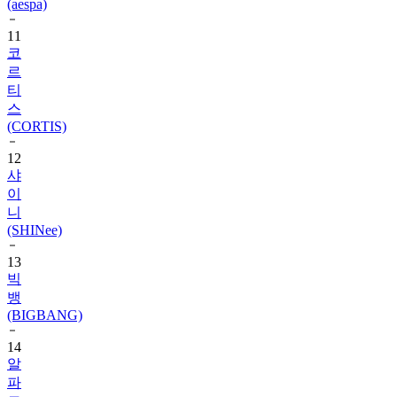
(aespa)
11
코
르
티
스
(CORTIS)
12
샤
이
니
(SHINee)
13
빅
뱅
(BIGBANG)
14
알
파