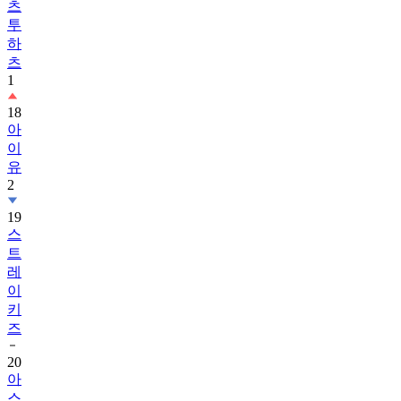
츠
투
하
츠
1
18
아
이
유
2
19
스
트
레
이
키
즈
20
아
스