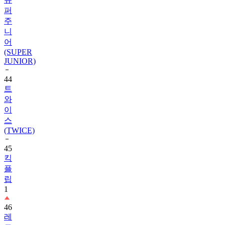
퍼
주
니
어
(SUPER
JUNIOR)
44
트
와
이
스
(TWICE)
45
킥
플
립
1
46
레