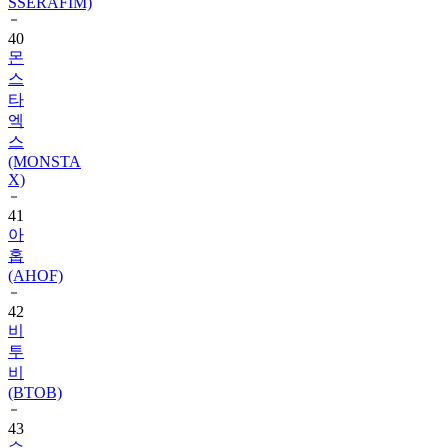
SSERAFIM)
40
몬
스
타
엑
스
(MONSTA
X)
41
아
홉
(AHOF)
42
비
투
비
(BTOB)
43
슈