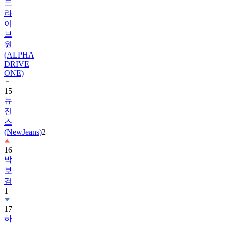
드
라
이
브
원
(ALPHA
DRIVE
ONE)
15
뉴
진
스
(NewJeans)
2
16
박
보
검
1
17
하