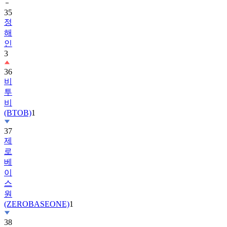
정
해
인
3
36
비
투
비
(BTOB)
1
37
제
로
베
이
스
원
(ZEROBASEONE)
1
38
슈
퍼