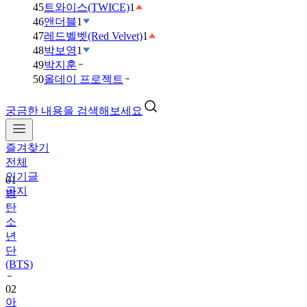
45
트와이스(TWICE)
1
46
앤더블
1
47
레드벨벳(Red Velvet)
1
48
박보영
1
49
박지훈
50
올데이 프로젝트
궁금한 내용을 검색해보세요
즐겨찾기
01
전체
방
인기글
탄
공지
소
년
단
(BTS)
02
아
이
브