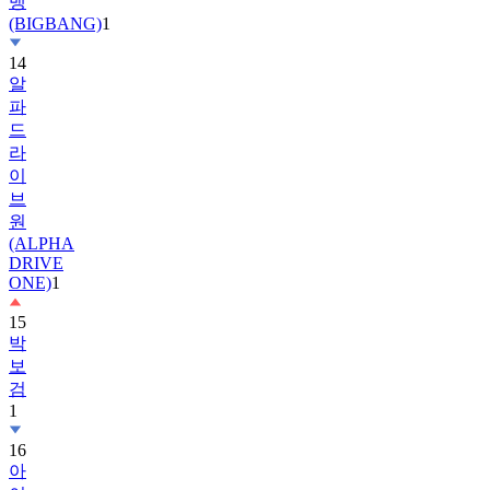
14
알
파
드
라
이
브
원
(ALPHA
DRIVE
ONE)
1
15
박
보
검
1
16
아
이
유