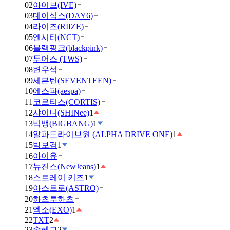
02
아이브(IVE)
03
데이식스(DAY6)
04
라이즈(RIIZE)
05
엔시티(NCT)
06
블랙핑크(blackpink)
07
투어스 (TWS)
08
변우석
09
세븐틴(SEVENTEEN)
10
에스파(aespa)
11
코르티스(CORTIS)
12
샤이니(SHINee)
1
13
빅뱅(BIGBANG)
1
14
알파드라이브원 (ALPHA DRIVE ONE)
1
15
박보검
1
16
아이유
17
뉴진스(NewJeans)
1
18
스트레이 키즈
1
19
아스트로(ASTRO)
20
하츠투하츠
21
엑소(EXO)
1
22
TXT
2
23
송혜교
2