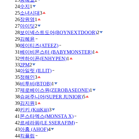
24
수지
1
25
소녀시대
3
26
장원영
1
27
아이딧
2
28
보이넥스트도어(BOYNEXTDOOR)
2
29
김혜윤
30
에이티즈(ATEEZ)
31
베이비몬스터 (BABYMONSTER)
1
32
엔하이픈(ENHYPEN)
1
33
2PM
2
34
아일릿 (ILLIT)
35
정해인
3
36
비투비(BTOB)
1
37
제로베이스원(ZEROBASEONE)
1
38
슈퍼주니어(SUPER JUNIOR)
5
39
김지원
1
40
키키 (KiiiKiii)
3
41
몬스타엑스(MONSTA X)
42
르세라핌(LE SSERAFIM)
43
아홉 (AHOF)
4
44
킥플립