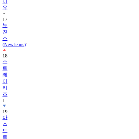
17
뉴
진
스
(NewJeans)
1
18
스
트
레
이
키
즈
1
19
아
스
트
로
(ASTRO)