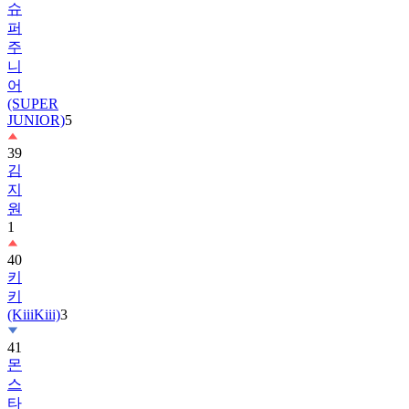
주
니
어
(SUPER
JUNIOR)
5
39
김
지
원
1
40
키
키
(KiiiKiii)
3
41
몬
스
타
엑
스