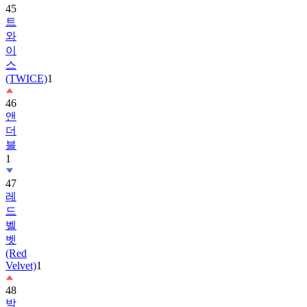
와
이
스
(TWICE)
1
46
앤
더
블
1
47
레
드
벨
벳
(Red
Velvet)
1
48
박
보