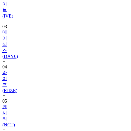
(IVE)
03
데
이
식
스
(DAY6)
04
라
이
즈
(RIIZE)
05
엔
시
티
(NCT)
06
블