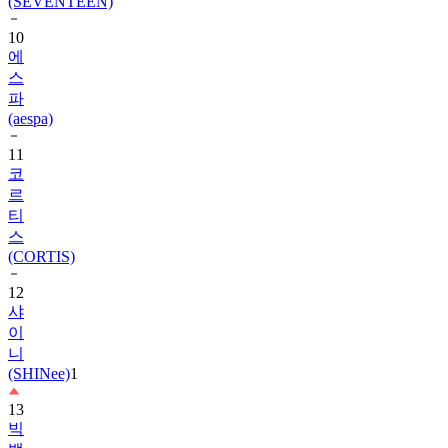
10
에
스
파
(aespa)
11
코
르
티
스
(CORTIS)
12
샤
이
니
(SHINee)
1
13
빅
뱅
(BIGBANG)
1