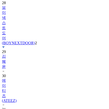
이
넥
스
트
도
어
(BOYNEXTDOOR)
2
29
김
혜
윤
30
에
이
티
즈
(ATEEZ)
31
베