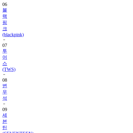
랙
핑
크
(blackpink)
07
투
어
스
(TWS)
08
변
우
석
09
세
븐
틴
(SEVENTEEN)