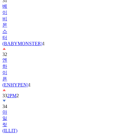
이
비
몬
스
터
(BABYMONSTER)
1
32
엔
하
이
픈
(ENHYPEN)
1
33
2PM
2
34
아
일
릿
(ILLIT)
35