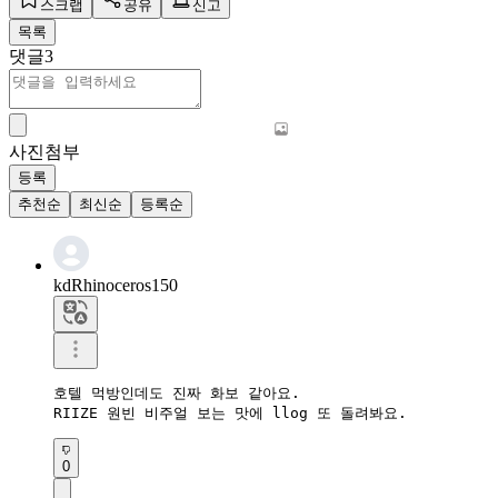
스크랩
공유
신고
목록
댓글
3
사진첨부
등록
추천순
최신순
등록순
kdRhinoceros150
호텔 먹방인데도 진짜 화보 같아요.  

RIIZE 원빈 비주얼 보는 맛에 llog 또 돌려봐요.
0