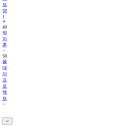
영
1
49
박
지
훈
50
올
데
이
프
로
젝
트