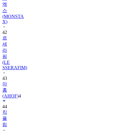
(MONSTA
X)
42
르
세
라
핌
(LE
SSERAFIM)
43
아
홉
(AHOF)
4
44
킥
플
립
45
트