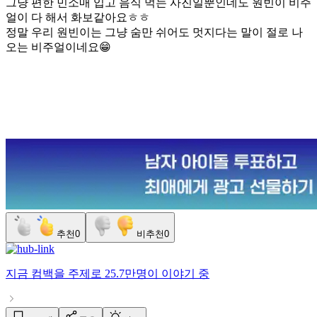
그냥 편한 민소매 입고 음식 먹는 사진일뿐인데도 원빈이 비주
얼이 다 해서 화보같아요ㅎㅎ
정말 우리 원빈이는 그냥 숨만 쉬어도 멋지다는 말이 절로 나
오는 비주얼이네요😁
추천
0
비추천
0
지금
컴백
을 주제로
25.7만명
이 이야기 중