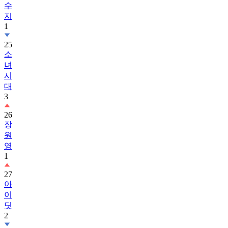
1
25
소
녀
시
대
3
26
장
원
영
1
27
아
이
딧
2
28
보