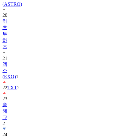
20
하
츠
투
하
츠
21
엑
소
(EXO)
1
22
TXT
2
23
송
혜
교
2
24
수
지