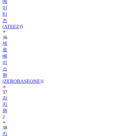
티
즈
(ATEEZ)
5
36
제
로
베
이
스
원
(ZEROBASEONE)
1
37
김
지
원
2
38
키
키
(KiiiKiii)
2