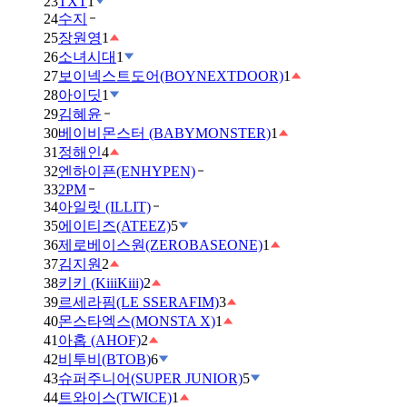
23
TXT
1
24
수지
25
장원영
1
26
소녀시대
1
27
보이넥스트도어(BOYNEXTDOOR)
1
28
아이딧
1
29
김혜윤
30
베이비몬스터 (BABYMONSTER)
1
31
정해인
4
32
엔하이픈(ENHYPEN)
33
2PM
34
아일릿 (ILLIT)
35
에이티즈(ATEEZ)
5
36
제로베이스원(ZEROBASEONE)
1
37
김지원
2
38
키키 (KiiiKiii)
2
39
르세라핌(LE SSERAFIM)
3
40
몬스타엑스(MONSTA X)
1
41
아홉 (AHOF)
2
42
비투비(BTOB)
6
43
슈퍼주니어(SUPER JUNIOR)
5
44
트와이스(TWICE)
1