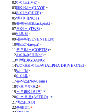
02
아이브(IVE)
03
데이식스(DAY6)
04
라이즈(RIIZE)
05
엔시티(NCT)
06
블랙핑크(blackpink)
07
투어스 (TWS)
08
변우석
09
세븐틴(SEVENTEEN)
10
에스파(aespa)
11
코르티스(CORTIS)
12
샤이니(SHINee)
13
빅뱅(BIGBANG)
14
알파드라이브원 (ALPHA DRIVE ONE)
15
박보검
16
아이유
17
뉴진스(NewJeans)
18
하츠투하츠
2
19
스트레이 키즈
1
20
아스트로(ASTRO)
1
21
엑소(EXO)
22
송혜교
1