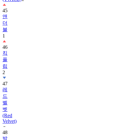
앤
더
블
1
46
킥
플
립
2
47
레
드
벨
벳
(Red
Velvet)
48
박
보