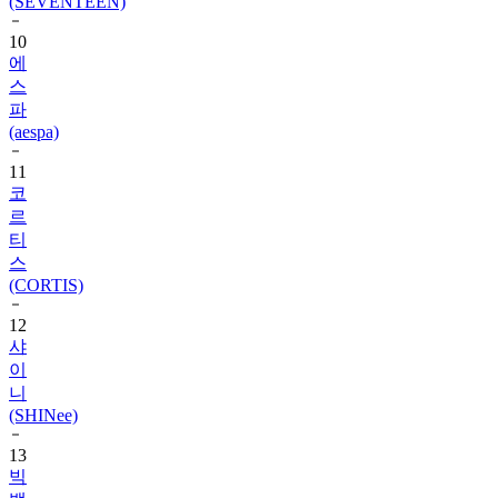
10
에
스
파
(aespa)
11
코
르
티
스
(CORTIS)
12
샤
이
니
(SHINee)
13
빅
뱅
(BIGBANG)