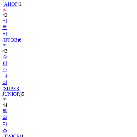
42
비
투
비
(BTOB)
6
43
슈
퍼
주
니
어
(SUPER
JUNIOR)
5
44
트
와
이
스
(TWICE)
1
45