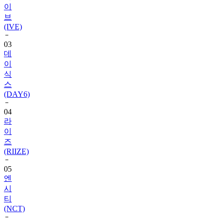
(IVE)
03
데
이
식
스
(DAY6)
04
라
이
즈
(RIIZE)
05
엔
시
티
(NCT)
06
블