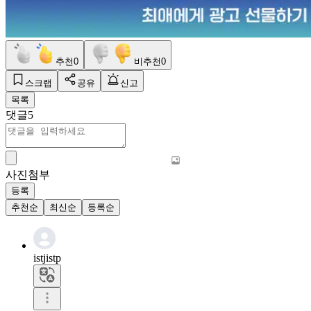
추천
0
비추천
0
스크랩
공유
신고
목록
댓글
5
사진첨부
등록
추천순
최신순
등록순
istjistp