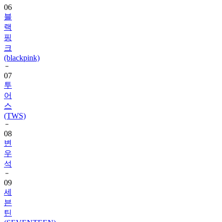
랙
핑
크
(blackpink)
07
투
어
스
(TWS)
08
변
우
석
09
세
븐
틴
(SEVENTEEN)