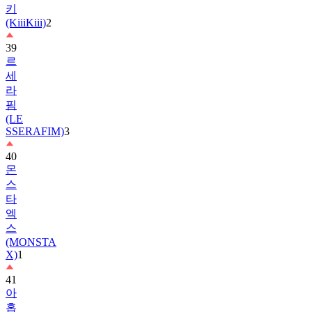
39
르
세
라
핌
(LE
SSERAFIM)
3
40
몬
스
타
엑
스
(MONSTA
X)
1
41
아
홉
(AHOF)
2