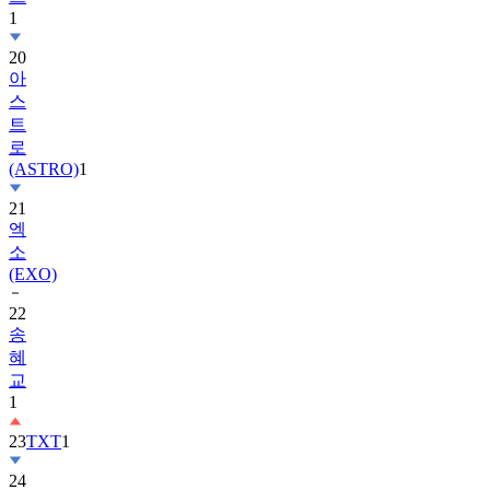
20
아
스
트
로
(ASTRO)
1
21
엑
소
(EXO)
22
송
혜
교
1
23
TXT
1
24
수
지