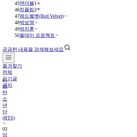
45
앤더블
1
46
킥플립
2
47
레드벨벳(Red Velvet)
48
박보영
49
박지훈
50
올데이 프로젝트
궁금한 내용을 검색해보세요
즐겨찾기
01
전체
방
인기글
탄
공지
소
년
단
(BTS)
02
아
이
브