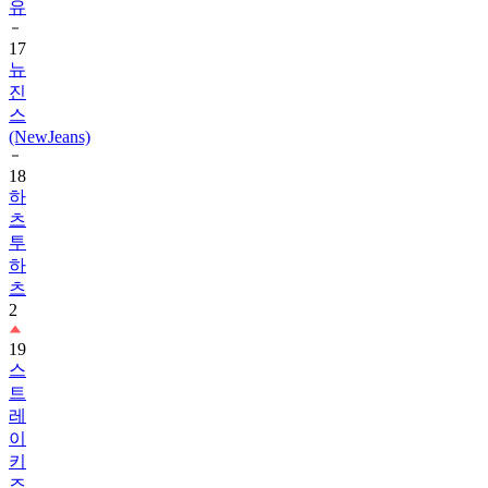
17
뉴
진
스
(NewJeans)
18
하
츠
투
하
츠
2
19
스
트
레
이
키
즈
1