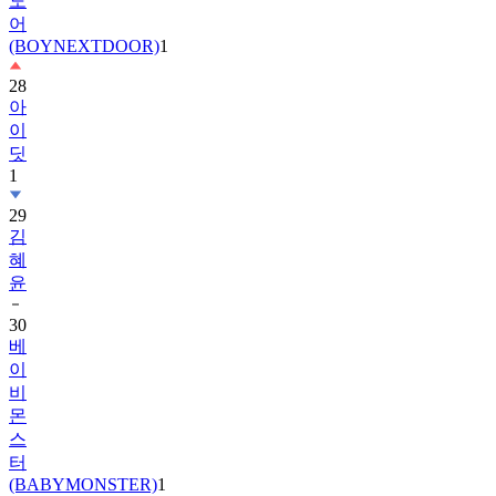
(BOYNEXTDOOR)
1
28
아
이
딧
1
29
김
혜
윤
30
베
이
비
몬
스
터
(BABYMONSTER)
1
31