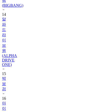
14
알
파
드
라
이
브
원
(ALPHA
DRIVE
ONE)
15
박
보
검
16
아
이
유