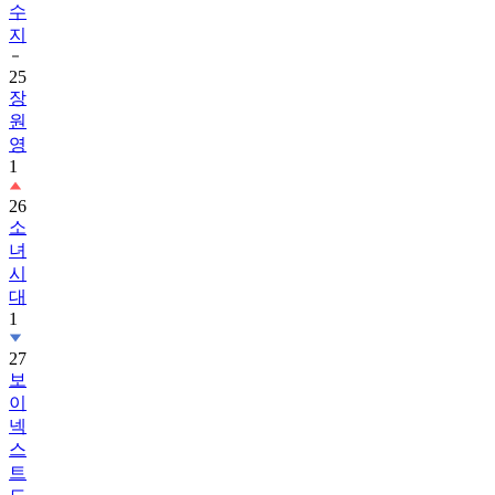
25
장
원
영
1
26
소
녀
시
대
1
27
보
이
넥
스
트
도
어