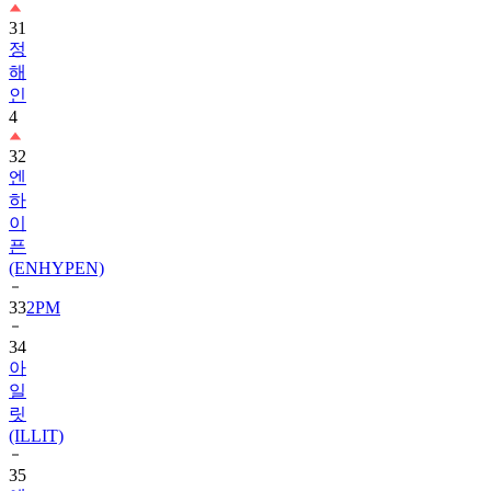
정
해
인
4
32
엔
하
이
픈
(ENHYPEN)
33
2PM
34
아
일
릿
(ILLIT)
35
에
이