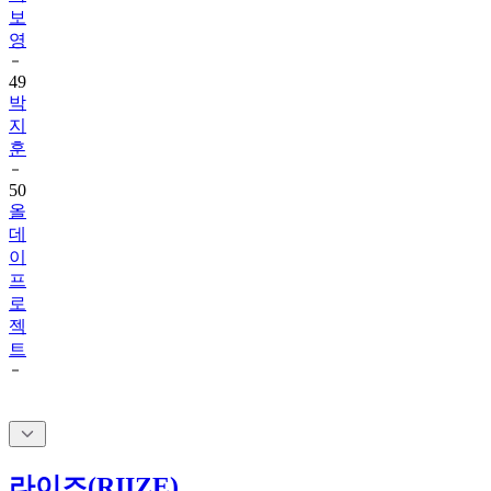
영
49
박
지
훈
50
올
데
이
프
로
젝
트
라이즈(RIIZE)