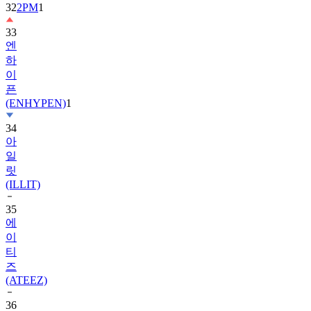
33
엔
하
이
픈
(ENHYPEN)
1
34
아
일
릿
(ILLIT)
35
에
이
티
즈
(ATEEZ)
36
제
로