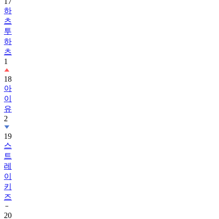
츠
투
하
츠
1
18
아
이
유
2
19
스
트
레
이
키
즈
20
아
스