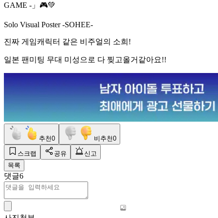
GAME -」🎮💚
Solo Visual Poster -SOHEE-
진짜 게임캐릭터 같은 비주얼의 소희!
일본 팬미팅 무대 미성으로 다 찢고올거같아요!!
추천
0
비추천
0
스크랩
공유
신고
목록
댓글
6
사진첨부