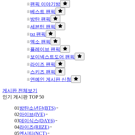
팬픽 이야기방
베스트 팬픽
방탄 팬픽
세븐틴 팬픽
txt 팬픽
엑소 팬픽
플레이브 팬픽
보이넥스트도어 팬픽
라이즈 팬픽
스키즈 팬픽
연예인 게시판 신청
게시판 전체보기
인기 게시판 TOP 50
01
방탄소년단(BTS)
02
아이브(IVE)
03
데이식스(DAY6)
04
라이즈(RIIZE)
05
엔시티(NCT)