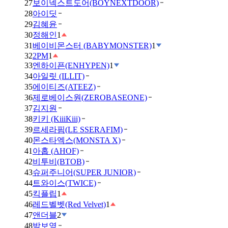
27
보이넥스트도어(BOYNEXTDOOR)
28
아이딧
29
김혜윤
30
정해인
1
31
베이비몬스터 (BABYMONSTER)
1
32
2PM
1
33
엔하이픈(ENHYPEN)
1
34
아일릿 (ILLIT)
35
에이티즈(ATEEZ)
36
제로베이스원(ZEROBASEONE)
37
김지원
38
키키 (KiiiKiii)
39
르세라핌(LE SSERAFIM)
40
몬스타엑스(MONSTA X)
41
아홉 (AHOF)
42
비투비(BTOB)
43
슈퍼주니어(SUPER JUNIOR)
44
트와이스(TWICE)
45
킥플립
1
46
레드벨벳(Red Velvet)
1
47
앤더블
2
48
박보영