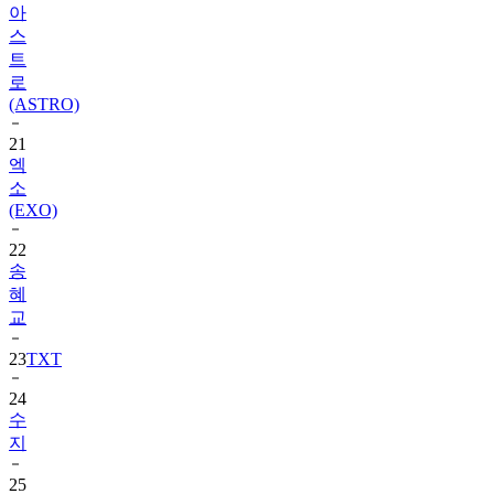
트
로
(ASTRO)
21
엑
소
(EXO)
22
송
혜
교
23
TXT
24
수
지
25
장
원