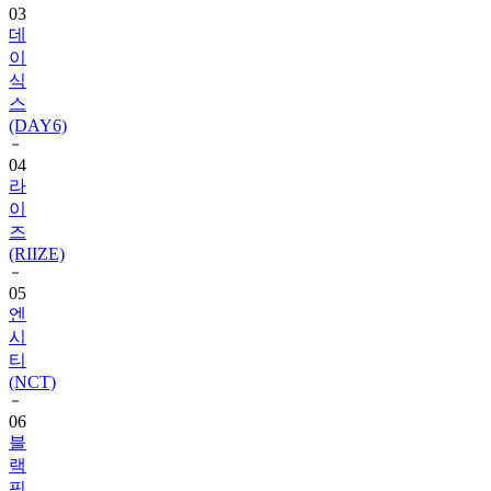
이
식
스
(DAY6)
04
라
이
즈
(RIIZE)
05
엔
시
티
(NCT)
06
블
랙
핑
크