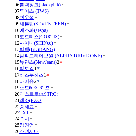
06
블랙핑크(blackpink)
07
투어스 (TWS)
08
변우석
09
세븐틴(SEVENTEEN)
10
에스파(aespa)
11
코르티스(CORTIS)
12
샤이니(SHINee)
13
빅뱅(BIGBANG)
14
알파드라이브원 (ALPHA DRIVE ONE)
15
뉴진스(NewJeans)
2
16
박보검
1
17
하츠투하츠
1
18
아이유
2
19
스트레이 키즈
20
아스트로(ASTRO)
21
엑소(EXO)
22
송혜교
23
TXT
24
수지
25
장원영
26
소녀시대