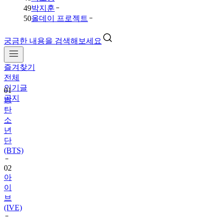
49
박지훈
50
올데이 프로젝트
궁금한 내용을 검색해보세요
즐겨찾기
01
전체
방
인기글
탄
공지
소
년
단
(BTS)
02
아
이
브
(IVE)
03
데