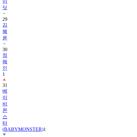
29
김
혜
윤
30
정
해
인
1
31
베
이
비
몬
스
터
(BABYMONSTER)
1
32
2PM
1