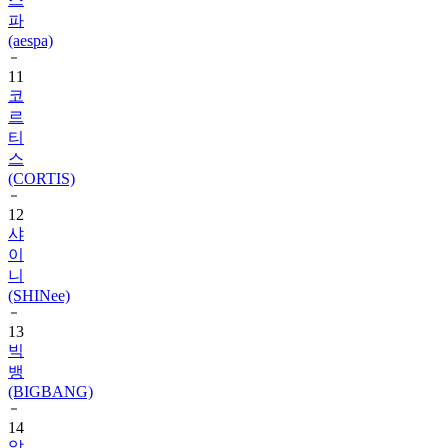
(aespa)
11
코
르
티
스
(CORTIS)
12
샤
이
니
(SHINee)
13
빅
뱅
(BIGBANG)
14
알
파