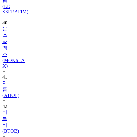
SSERAFIM)
40
몬
스
타
엑
스
(MONSTA
X)
41
아
홉
(AHOF)
42
비
투
비
(BTOB)
43
슈