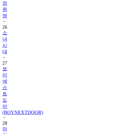
영
26
소
녀
시
대
27
보
이
넥
스
트
도
어
(BOYNEXTDOOR)
28
아
이
딧