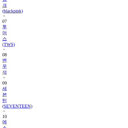
(blackpink)
07
투
어
스
(TWS)
08
변
우
석
09
세
븐
틴
(SEVENTEEN)
10
에
스
파