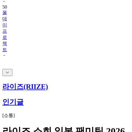
올
데
이
프
로
젝
트
라이즈(RIIZE)
인기글
[
소통
]
라이즈 소희 일본 팬미팅 2026