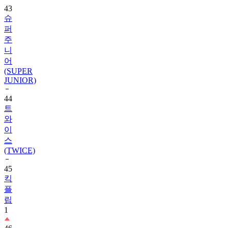
퍼
주
니
어
(SUPER
JUNIOR)
44
트
와
이
스
(TWICE)
45
킥
플
립
1
46
레