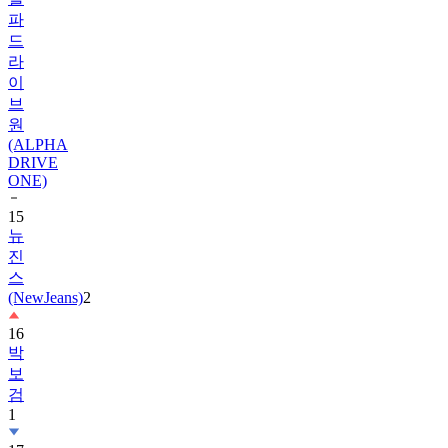
드
라
이
브
원
(ALPHA
DRIVE
ONE)
15
뉴
진
스
(NewJeans)
2
16
박
보
검
1
17
하