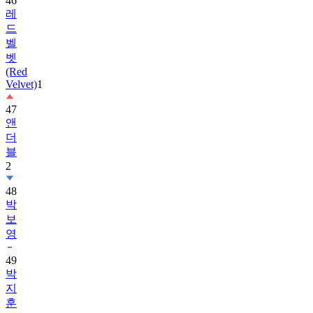
드
벨
벳
(Red
Velvet)
1
47
앤
더
블
2
48
박
보
영
49
박
지
훈
50