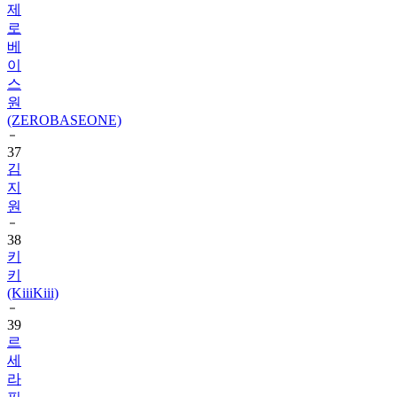
베
이
스
원
(ZEROBASEONE)
37
김
지
원
38
키
키
(KiiiKiii)
39
르
세
라
핌
(LE