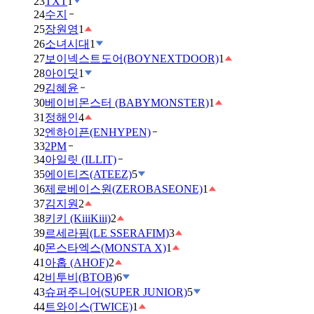
23
TXT
1
24
수지
25
장원영
1
26
소녀시대
1
27
보이넥스트도어(BOYNEXTDOOR)
1
28
아이딧
1
29
김혜윤
30
베이비몬스터 (BABYMONSTER)
1
31
정해인
4
32
엔하이픈(ENHYPEN)
33
2PM
34
아일릿 (ILLIT)
35
에이티즈(ATEEZ)
5
36
제로베이스원(ZEROBASEONE)
1
37
김지원
2
38
키키 (KiiiKiii)
2
39
르세라핌(LE SSERAFIM)
3
40
몬스타엑스(MONSTA X)
1
41
아홉 (AHOF)
2
42
비투비(BTOB)
6
43
슈퍼주니어(SUPER JUNIOR)
5
44
트와이스(TWICE)
1