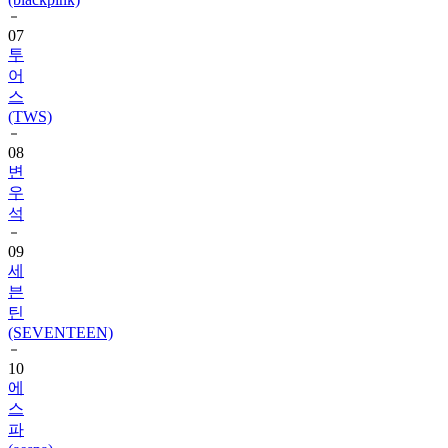
투
어
스
(TWS)
08
변
우
석
09
세
븐
틴
(SEVENTEEN)
10
에
스
파
(aespa)