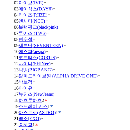
02
아이브(IVE)
03
데이식스(DAY6)
04
라이즈(RIIZE)
05
엔시티(NCT)
06
블랙핑크(blackpink)
07
투어스 (TWS)
08
변우석
09
세븐틴(SEVENTEEN)
10
에스파(aespa)
11
코르티스(CORTIS)
12
샤이니(SHINee)
13
빅뱅(BIGBANG)
14
알파드라이브원 (ALPHA DRIVE ONE)
15
박보검
16
아이유
17
뉴진스(NewJeans)
18
하츠투하츠
2
19
스트레이 키즈
1
20
아스트로(ASTRO)
1
21
엑소(EXO)
22
송혜교
1