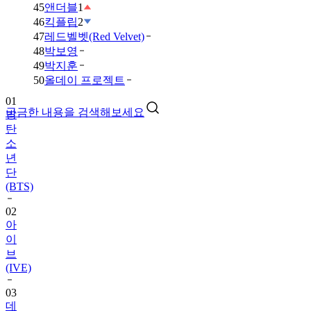
45
앤더블
1
46
킥플립
2
47
레드벨벳(Red Velvet)
48
박보영
49
박지훈
01
50
올데이 프로젝트
방
탄
궁금한 내용을 검색해보세요
소
년
단
(BTS)
02
아
이
브
(IVE)
03
데
이
식