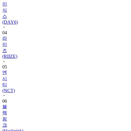
스
(DAY6)
04
라
이
즈
(RIIZE)
05
엔
시
티
(NCT)
06
블
랙
핑
크
(blackpink)
07