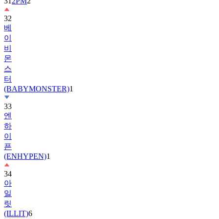
32
베
이
비
몬
스
터
(BABYMONSTER)
1
33
엔
하
이
픈
(ENHYPEN)
1
34
아
일
릿
(ILLIT)
6
35