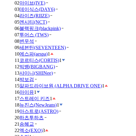
02
아이브(IVE)
03
데이식스(DAY6)
04
라이즈(RIIZE)
05
엔시티(NCT)
06
블랙핑크(blackpink)
07
투어스 (TWS)
08
변우석
09
세븐틴(SEVENTEEN)
10
에스파(aespa)
1
11
코르티스(CORTIS)
1
12
빅뱅(BIGBANG)
13
샤이니(SHINee)
14
박보검
15
알파드라이브원 (ALPHA DRIVE ONE)
1
16
아이유
1
17
스트레이 키즈
1
18
뉴진스(NewJeans)
1
19
아스트로(ASTRO)
20
하츠투하츠
21
송혜교
22
엑소(EXO)
3