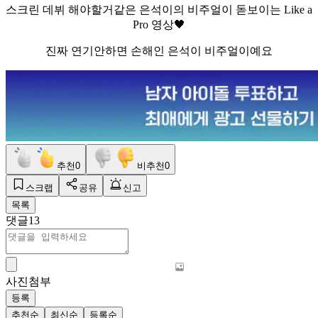
스크린 데뷔 해야할거같은 은석이의 비주얼이 돋보이는 Like a
Pro 영상🖤
진짜 연기안하면 손해인 은석이 비주얼이예요
추천
0
비추천
0
스크랩
공유
신고
목록
댓글
13
사진첨부
등록
추천순
최신순
등록순