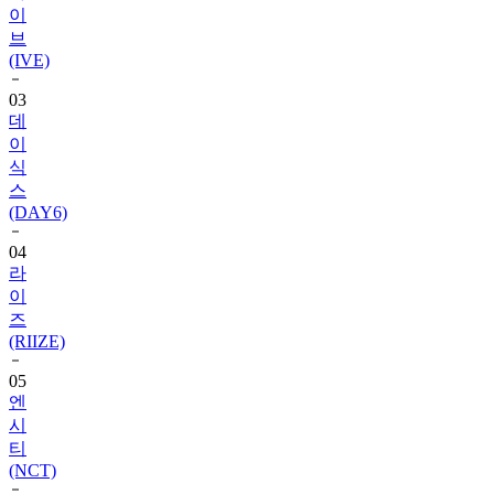
(IVE)
03
데
이
식
스
(DAY6)
04
라
이
즈
(RIIZE)
05
엔
시
티
(NCT)
06
블