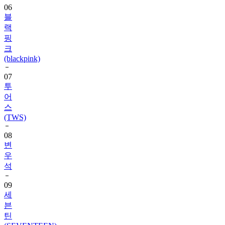
랙
핑
크
(blackpink)
07
투
어
스
(TWS)
08
변
우
석
09
세
븐
틴
(SEVENTEEN)