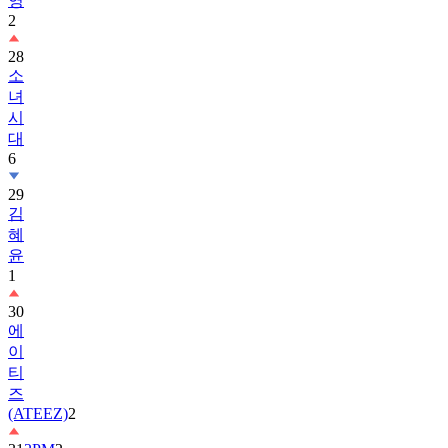
28
소
녀
시
대
6
29
김
혜
윤
1
30
에
이
티
즈
(ATEEZ)
2
31
2PM
2