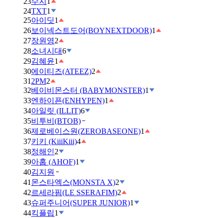
23
수지
1
24
TXT
1
25
아이딧
1
26
보이넥스트도어(BOYNEXTDOOR)
1
27
장원영
2
28
소녀시대
6
29
김혜윤
1
30
에이티즈(ATEEZ)
2
31
2PM
2
32
베이비몬스터 (BABYMONSTER)
1
33
엔하이픈(ENHYPEN)
1
34
아일릿 (ILLIT)
6
35
비투비(BTOB)
36
제로베이스원(ZEROBASEONE)
1
37
키키 (KiiiKiii)
4
38
정해인
2
39
아홉 (AHOF)
1
40
김지원
41
몬스타엑스(MONSTA X)
2
42
르세라핌(LE SSERAFIM)
2
43
슈퍼주니어(SUPER JUNIOR)
1
44
킥플립
1