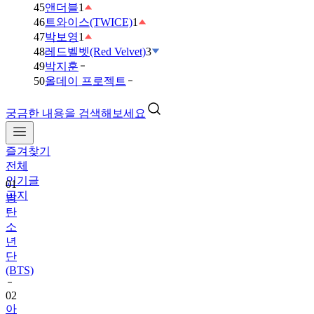
45
앤더블
1
46
트와이스(TWICE)
1
47
박보영
1
48
레드벨벳(Red Velvet)
3
49
박지훈
50
올데이 프로젝트
궁금한 내용을 검색해보세요
즐겨찾기
01
전체
방
인기글
탄
공지
소
년
단
(BTS)
02
아
이
브