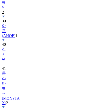
2
39
아
홉
(AHOF)
1
40
김
지
원
41
몬
스
타
엑
스
(MONSTA
X)
2
42
르