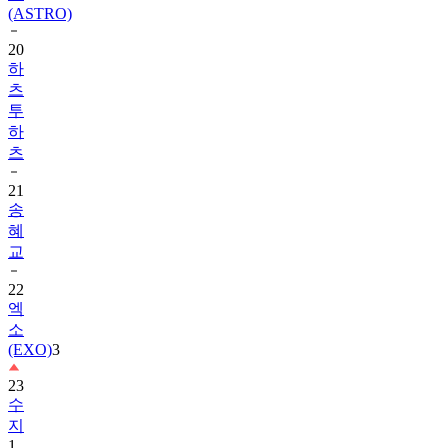
20
하
츠
투
하
츠
21
송
혜
교
22
엑
소
(EXO)
3
23
수
지
1
24
TXT
1