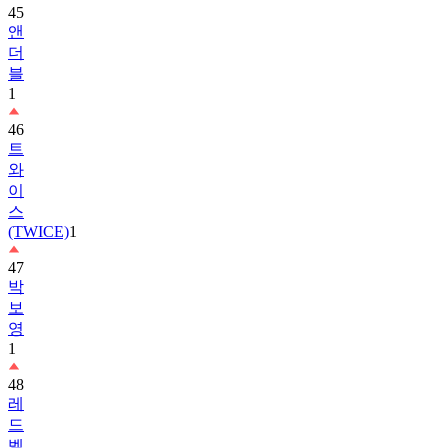
더
블
1
46
트
와
이
스
(TWICE)
1
47
박
보
영
1
48
레
드
벨
벳