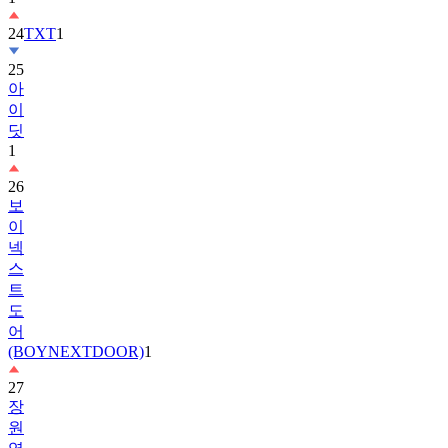
25
아
이
딧
1
26
보
이
넥
스
트
도
어
(BOYNEXTDOOR)
1
27
장
원
영
2