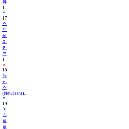
17
스
트
레
이
키
즈
1
18
뉴
진
스
(NewJeans)
1
19
아
스
트
로
(ASTRO)