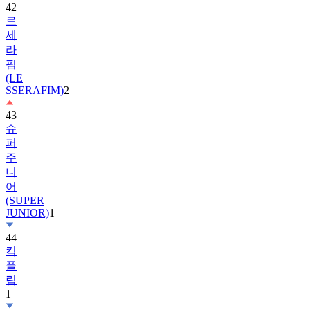
세
라
핌
(LE
SSERAFIM)
2
43
슈
퍼
주
니
어
(SUPER
JUNIOR)
1
44
킥
플
립
1
45
앤