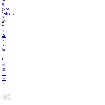
(Red
Velvet)
3
49
박
지
훈
50
올
데
이
프
로
젝
트