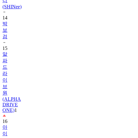
14
박
보
검
15
알
파
드
라
이
브
원
(ALPHA
DRIVE
ONE)
1
16
아
이
유
1