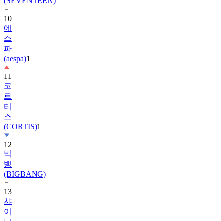
10
에
스
파
(aespa)
1
11
코
르
티
스
(CORTIS)
1
12
빅
뱅
(BIGBANG)
13
샤
이
니
(SHINee)