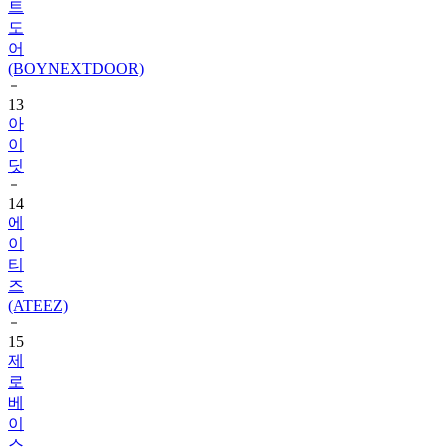
트
도
어
(BOYNEXTDOOR)
13
아
이
딧
14
에
이
티
즈
(ATEEZ)
15
제
로
베
이
스