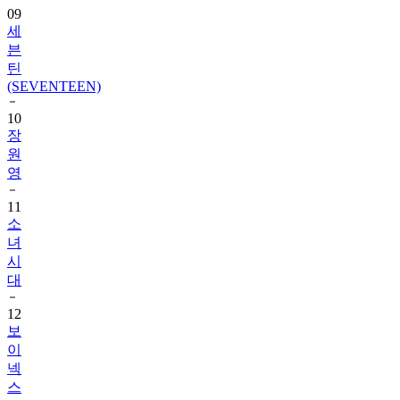
09
세
븐
틴
(SEVENTEEN)
10
장
원
영
11
소
녀
시
대
12
보
이
넥
스