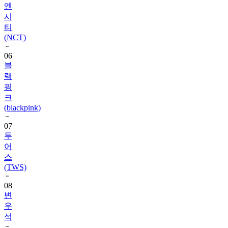
엔
시
티
(NCT)
06
블
랙
핑
크
(blackpink)
07
투
어
스
(TWS)
08
변
우
석