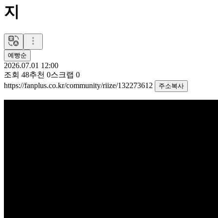
지
예빵순
2026.07.01 12:00
조회
48
추천
0
스크랩
0
https://fanplus.co.kr/community/riize/132273612
주소복사