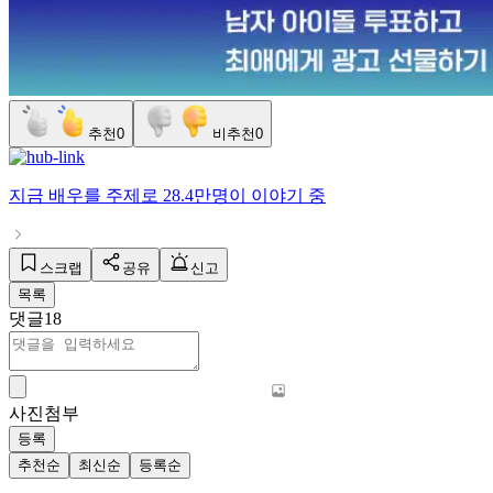
추천
0
비추천
0
지금
배우
를 주제로
28.4만명
이 이야기 중
스크랩
공유
신고
목록
댓글
18
사진첨부
등록
추천순
최신순
등록순