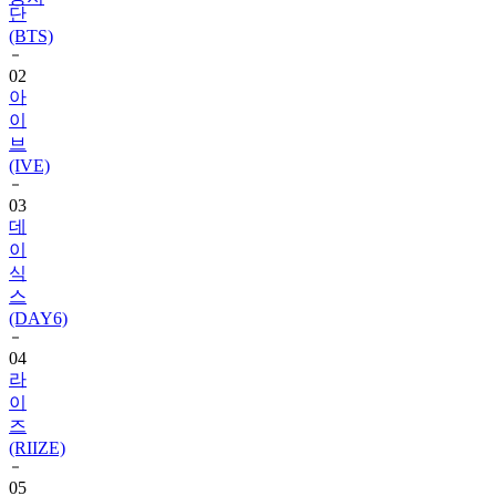
단
(BTS)
02
아
이
브
(IVE)
03
데
이
식
스
(DAY6)
04
라
이
즈
(RIIZE)
05