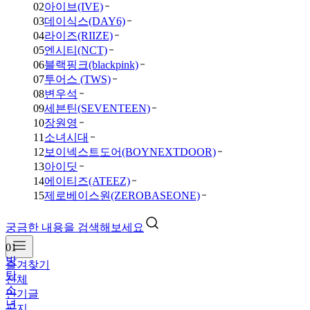
02
아이브(IVE)
03
데이식스(DAY6)
04
라이즈(RIIZE)
05
엔시티(NCT)
06
블랙핑크(blackpink)
07
투어스 (TWS)
08
변우석
09
세븐틴(SEVENTEEN)
10
장원영
11
소녀시대
12
보이넥스트도어(BOYNEXTDOOR)
13
아이딧
14
에이티즈(ATEEZ)
15
제로베이스원(ZEROBASEONE)
궁금한 내용을 검색해보세요
01
방
즐겨찾기
탄
전체
소
인기글
년
공지