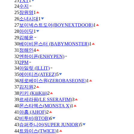
23
TXT
1
24
수지
25
장원영
1
26
소녀시대
1
27
보이넥스트도어(BOYNEXTDOOR)
1
28
아이딧
1
29
김혜윤
30
베이비몬스터 (BABYMONSTER)
1
31
정해인
4
32
엔하이픈(ENHYPEN)
33
2PM
34
아일릿 (ILLIT)
35
에이티즈(ATEEZ)
5
36
제로베이스원(ZEROBASEONE)
1
37
김지원
2
38
키키 (KiiiKiii)
2
39
르세라핌(LE SSERAFIM)
3
40
몬스타엑스(MONSTA X)
1
41
아홉 (AHOF)
2
42
비투비(BTOB)
6
43
슈퍼주니어(SUPER JUNIOR)
5
44
트와이스(TWICE)
1