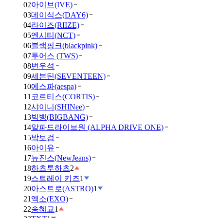
02
아이브(IVE)
03
데이식스(DAY6)
04
라이즈(RIIZE)
05
엔시티(NCT)
06
블랙핑크(blackpink)
07
투어스 (TWS)
08
변우석
09
세븐틴(SEVENTEEN)
10
에스파(aespa)
11
코르티스(CORTIS)
12
샤이니(SHINee)
13
빅뱅(BIGBANG)
14
알파드라이브원 (ALPHA DRIVE ONE)
15
박보검
16
아이유
17
뉴진스(NewJeans)
18
하츠투하츠
2
19
스트레이 키즈
1
20
아스트로(ASTRO)
1
21
엑소(EXO)
22
송혜교
1