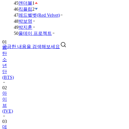
45
앤더블
1
46
킥플립
2
47
레드벨벳(Red Velvet)
48
박보영
49
박지훈
01
50
올데이 프로젝트
방
탄
궁금한 내용을 검색해보세요
소
년
단
(BTS)
02
아
이
브
(IVE)
03
데
이
식