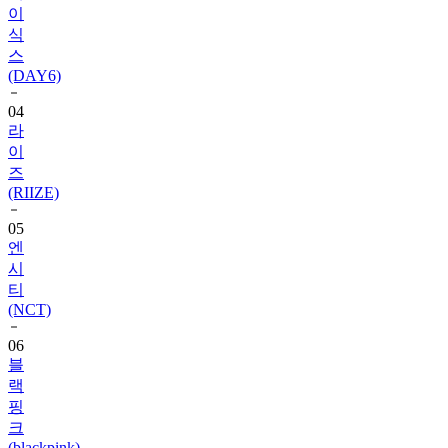
스
(DAY6)
04
라
이
즈
(RIIZE)
05
엔
시
티
(NCT)
06
블
랙
핑
크
(blackpink)
07