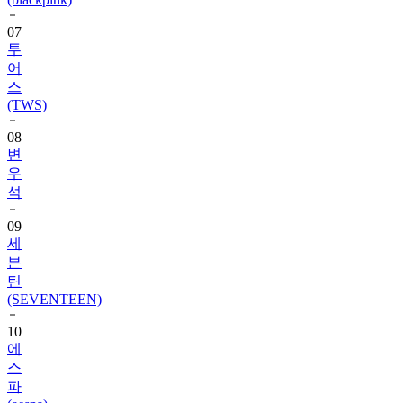
투
어
스
(TWS)
08
변
우
석
09
세
븐
틴
(SEVENTEEN)
10
에
스
파
(aespa)