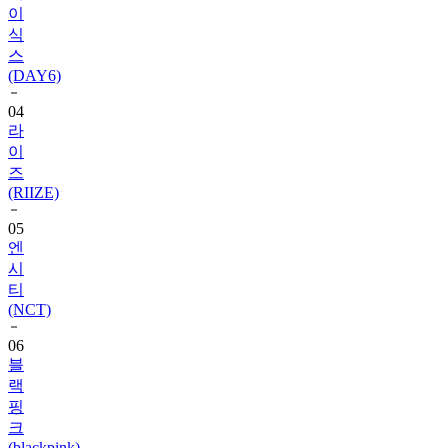
이
식
스
(DAY6)
04
라
이
즈
(RIIZE)
05
엔
시
티
(NCT)
06
블
랙
핑
크
(blackpink)