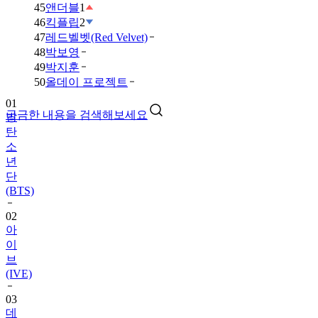
45
앤더블
1
46
킥플립
2
47
레드벨벳(Red Velvet)
48
박보영
49
박지훈
50
올데이 프로젝트
01
궁금한 내용을 검색해보세요
방
탄
소
년
단
(BTS)
02
아
이
브
(IVE)
03
데