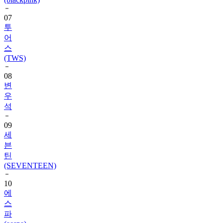
07
투
어
스
(TWS)
08
변
우
석
09
세
븐
틴
(SEVENTEEN)
10
에
스
파