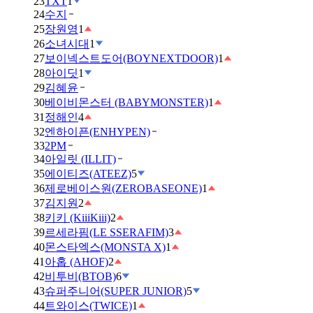
23
TXT
1
24
수지
25
장원영
1
26
소녀시대
1
27
보이넥스트도어(BOYNEXTDOOR)
1
28
아이딧
1
29
김혜윤
30
베이비몬스터 (BABYMONSTER)
1
31
정해인
4
32
엔하이픈(ENHYPEN)
33
2PM
34
아일릿 (ILLIT)
35
에이티즈(ATEEZ)
5
36
제로베이스원(ZEROBASEONE)
1
37
김지원
2
38
키키 (KiiiKiii)
2
39
르세라핌(LE SSERAFIM)
3
40
몬스타엑스(MONSTA X)
1
41
아홉 (AHOF)
2
42
비투비(BTOB)
6
43
슈퍼주니어(SUPER JUNIOR)
5
44
트와이스(TWICE)
1