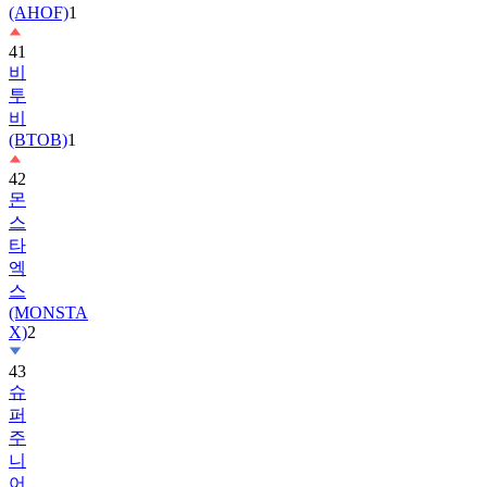
(AHOF)
1
41
비
투
비
(BTOB)
1
42
몬
스
타
엑
스
(MONSTA
X)
2
43
슈
퍼
주
니
어