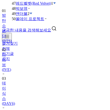
47
레드벨벳(Red Velvet)
1
48
박보영
01
49
앤더블
2
방
50
올데이 프로젝트
탄
소
궁금한 내용을 검색해보세요
년
단
(BTS)
즐겨찾기
전체
02
인기글
아
공지
이
브
(IVE)
03
데
이
식
스
(DAY6)