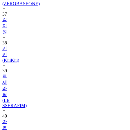
(ZEROBASEONE)
37
김
지
원
38
키
키
(KiiiKiii)
39
르
세
라
핌
(LE
SSERAFIM)
40
아
홉