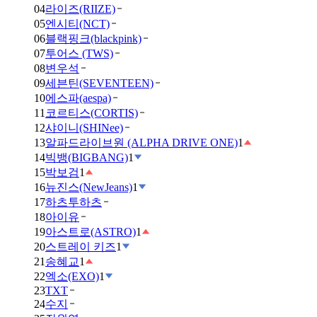
04
라이즈(RIIZE)
05
엔시티(NCT)
06
블랙핑크(blackpink)
07
투어스 (TWS)
08
변우석
09
세븐틴(SEVENTEEN)
10
에스파(aespa)
11
코르티스(CORTIS)
12
샤이니(SHINee)
13
알파드라이브원 (ALPHA DRIVE ONE)
1
14
빅뱅(BIGBANG)
1
15
박보검
1
16
뉴진스(NewJeans)
1
17
하츠투하츠
18
아이유
19
아스트로(ASTRO)
1
20
스트레이 키즈
1
21
송혜교
1
22
엑소(EXO)
1
23
TXT
24
수지