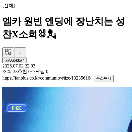
[
전체
]
엠카 원빈 엔딩에 장난치는 성
찬X소희🐰💂
ppQuokka7
2026.07.02 22:03
조회
38
추천
0
스크랩
0
https://fanplus.co.kr/community/riize/132356164
주소복사