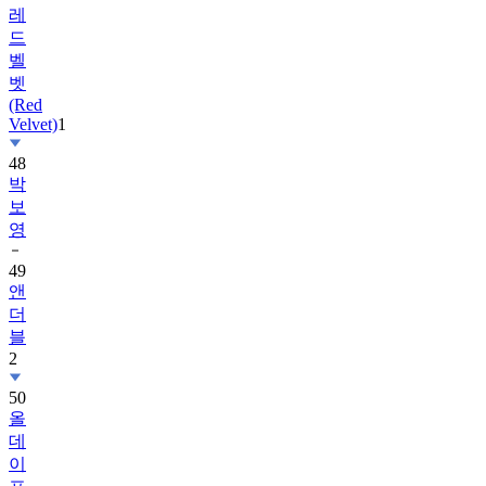
레
드
벨
벳
(Red
Velvet)
1
48
박
보
영
49
앤
더
블
2
50
올
데
이