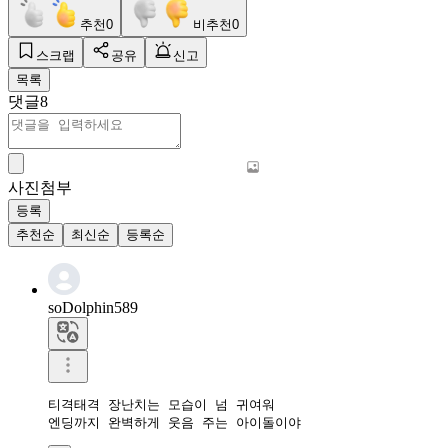
추천
0
비추천
0
스크랩
공유
신고
목록
댓글
8
사진첨부
등록
추천순
최신순
등록순
soDolphin589
티격태격 장난치는 모습이 넘 귀여워

엔딩까지 완벽하게 웃음 주는 아이돌이야