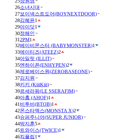
25
장원영
26
소녀시대
27
보이넥스트도어(BOYNEXTDOOR)
28
김혜윤
1
29
아이딧
1
30
정해인
31
2PM
1
32
베이비몬스터 (BABYMONSTER)
1
33
에이티즈(ATEEZ)
2
34
아일릿 (ILLIT)
35
엔하이픈(ENHYPEN)
2
36
제로베이스원(ZEROBASEONE)
37
김지원
38
키키 (KiiiKiii)
39
르세라핌(LE SSERAFIM)
40
아홉 (AHOF)
1
41
비투비(BTOB)
1
42
몬스타엑스(MONSTA X)
2
43
슈퍼주니어(SUPER JUNIOR)
44
박지훈
5
45
트와이스(TWICE)
1
46
킥플립
1