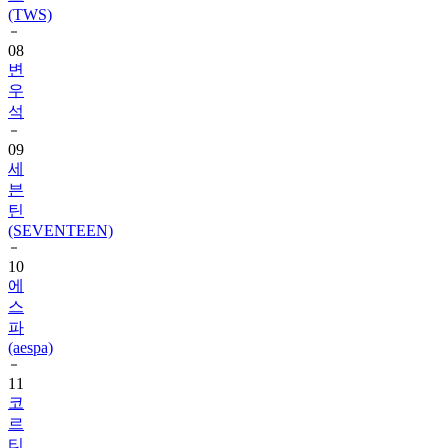
(TWS)
08
변
우
석
09
세
븐
틴
(SEVENTEEN)
10
에
스
파
(aespa)
11
코
르
티