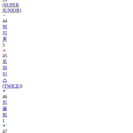
(SUPER
JUNIOR)
44
박
지
훈
5
45
트
와
이
스
(TWICE)
1
46
킥
플
립
1
47