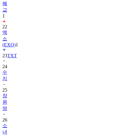
혜
교
1
22
엑
소
(EXO)
1
23
TXT
24
수
지
25
장
원
영
26
소
녀