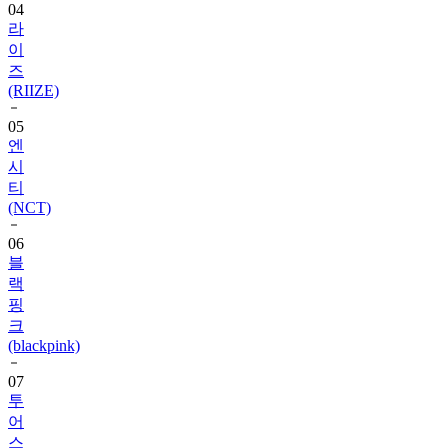
04
라
이
즈
(RIIZE)
05
엔
시
티
(NCT)
06
블
랙
핑
크
(blackpink)
07
투
어
스