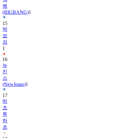
뱅
(BIGBANG)
1
15
박
보
검
1
16
뉴
진
스
(NewJeans)
1
17
하
츠
투
하
츠