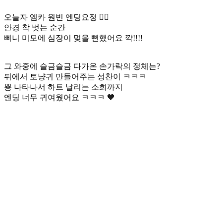
오늘자 엠카 원빈 엔딩요정 🧚‍♂️
안경 착 벗는 순간
삐니 미모에 심장이 멎을 뻔했어요 꺅!!!!
그 와중에 슬금슬금 다가온 손가락의 정체는?
뒤에서 토냥귀 만들어주는 성찬이 ㅋㅋㅋ
뿅 나타나서 하트 날리는 소희까지
엔딩 너무 귀여웠어요 ㅋㅋㅋ 🧡