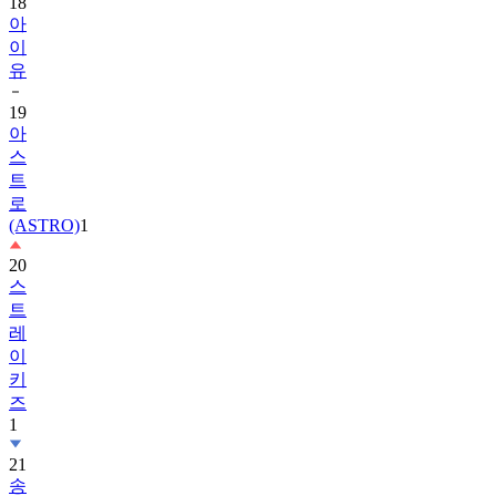
18
아
이
유
19
아
스
트
로
(ASTRO)
1
20
스
트
레
이
키
즈
1
21
송