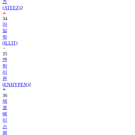
즈
(ATEEZ)
2
34
아
일
릿
(ILLIT)
35
엔
하
이
픈
(ENHYPEN)
2
36
제
로
베
이
스
원