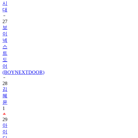
시
대
27
보
이
넥
스
트
도
어
(BOYNEXTDOOR)
28
김
혜
윤
1
29
아
이