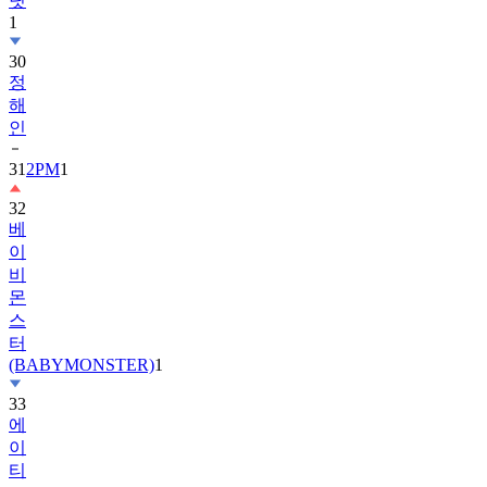
딧
1
30
정
해
인
31
2PM
1
32
베
이
비
몬
스
터
(BABYMONSTER)
1
33
에
이
티