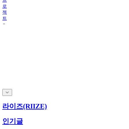
프
로
젝
트
라이즈(RIIZE)
인기글