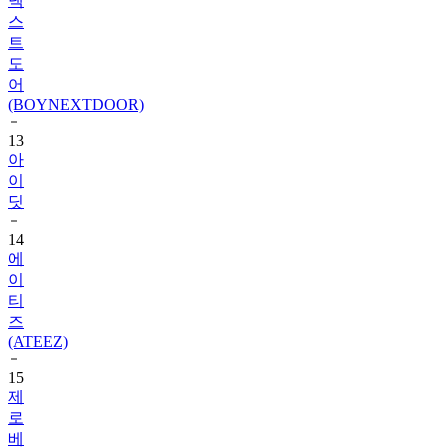
넥
스
트
도
어
(BOYNEXTDOOR)
13
아
이
딧
14
에
이
티
즈
(ATEEZ)
15
제
로
베