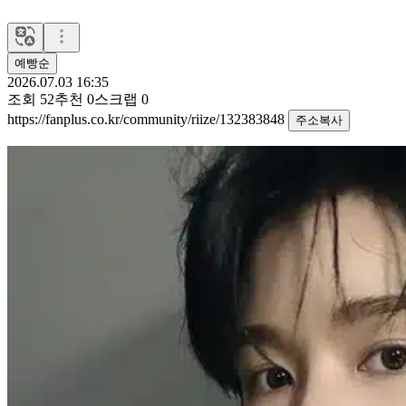
예빵순
2026.07.03 16:35
조회
52
추천
0
스크랩
0
https://fanplus.co.kr/community/riize/132383848
주소복사