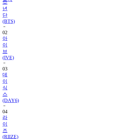
소
년
단
(BTS)
02
아
이
브
(IVE)
03
데
이
식
스
(DAY6)
04
라
이
즈
(RIIZE)