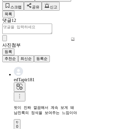
스크랩
공유
신고
목록
댓글
12
사진첨부
등록
추천순
최신순
등록순
edTapir181
핏이 진짜 깔끔해서 계속 보게 돼

남친룩의 정석을 보여주는 느낌이야
0