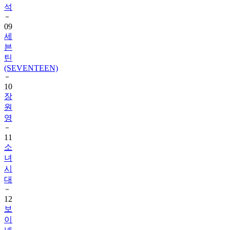
석
09
세
븐
틴
(SEVENTEEN)
10
장
원
영
11
소
녀
시
대
12
보
이