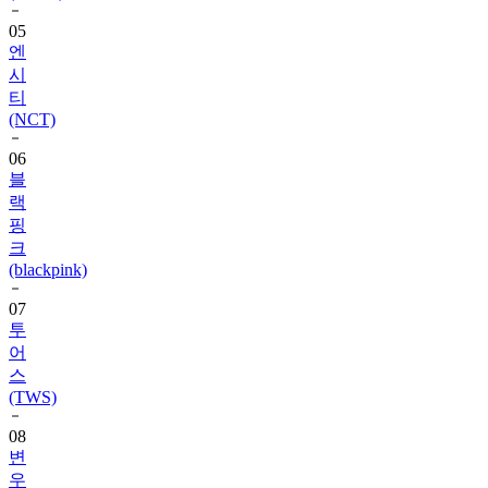
05
엔
시
티
(NCT)
06
블
랙
핑
크
(blackpink)
07
투
어
스
(TWS)
08
변
우