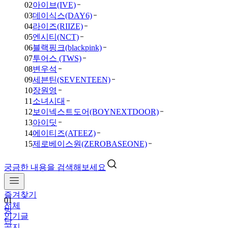
02
아이브(IVE)
03
데이식스(DAY6)
04
라이즈(RIIZE)
05
엔시티(NCT)
06
블랙핑크(blackpink)
07
투어스 (TWS)
08
변우석
09
세븐틴(SEVENTEEN)
10
장원영
11
소녀시대
12
보이넥스트도어(BOYNEXTDOOR)
13
아이딧
14
에이티즈(ATEEZ)
15
제로베이스원(ZEROBASEONE)
궁금한 내용을 검색해보세요
즐겨찾기
01
전체
방
인기글
탄
공지