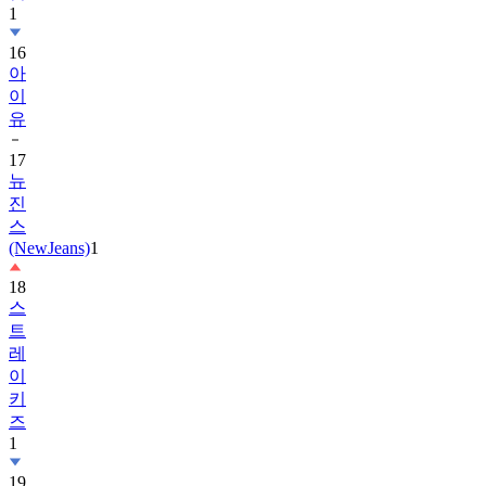
1
16
아
이
유
17
뉴
진
스
(NewJeans)
1
18
스
트
레
이
키
즈
1
19