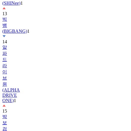
(SHINee)
1
13
빅
뱅
(BIGBANG)
1
14
알
파
드
라
이
브
원
(ALPHA
DRIVE
ONE)
1
15
박
보
검