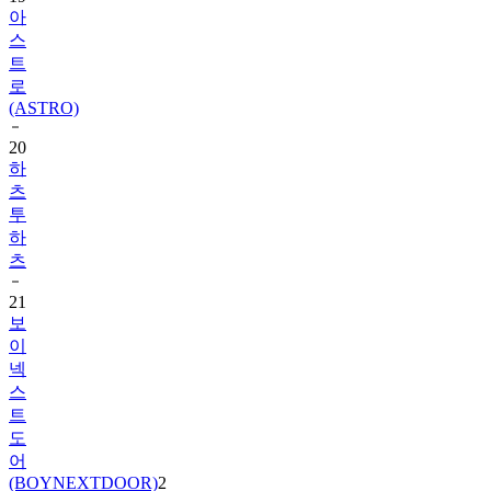
아
스
트
로
(ASTRO)
20
하
츠
투
하
츠
21
보
이
넥
스
트
도
어
(BOYNEXTDOOR)
2