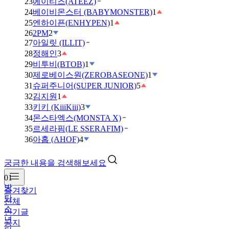
23
에이티즈(ATEEZ)
24
베이비몬스터 (BABYMONSTER)
1
25
엔하이픈(ENHYPEN)
1
26
2PM
2
27
아일릿 (ILLIT)
28
정해인
3
29
비투비(BTOB)
1
30
제로베이스원(ZEROBASEONE)
1
31
슈퍼주니어(SUPER JUNIOR)
5
32
김지원
1
33
키키 (KiiiKiii)
3
34
몬스타엑스(MONSTA X)
35
르세라핌(LE SSERAFIM)
36
아홉 (AHOF)
4
궁금한 내용을 검색해보세요
01
방
즐겨찾기
탄
전체
소
인기글
년
공지