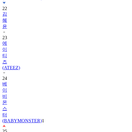
22
김
혜
윤
23
에
이
티
즈
(ATEEZ)
24
베
이
비
몬
스
터
(BABYMONSTER)
1
25