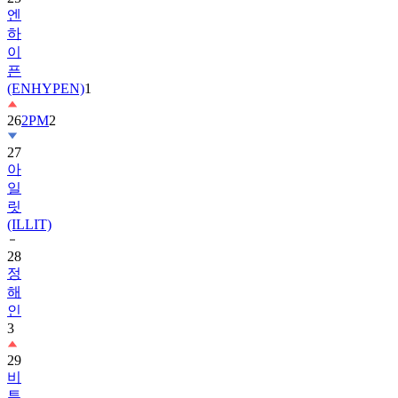
엔
하
이
픈
(ENHYPEN)
1
26
2PM
2
27
아
일
릿
(ILLIT)
28
정
해
인
3
29
비
투