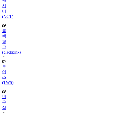
엔
시
티
(NCT)
06
블
랙
핑
크
(blackpink)
07
투
어
스
(TWS)
08
변
우
석