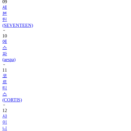
09
세
븐
틴
(SEVENTEEN)
10
에
스
파
(aespa)
11
코
르
티
스
(CORTIS)
12
샤
이
니