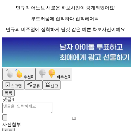
민규의 어노브 새로운 화보사진이 공개되었어요!
부드러움에 집착하다 집착헤어팩
민규의 비주얼에 집착하게 될것 같은 예쁜 화보사진이예요
추천
0
비추천
0
스크랩
공유
신고
목록
댓글
4
사진첨부