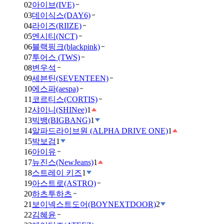
02
아이브(IVE)
03
데이식스(DAY6)
04
라이즈(RIIZE)
05
엔시티(NCT)
06
블랙핑크(blackpink)
07
투어스 (TWS)
08
변우석
09
세븐틴(SEVENTEEN)
10
에스파(aespa)
11
코르티스(CORTIS)
12
샤이니(SHINee)
1
13
빅뱅(BIGBANG)
1
14
알파드라이브원 (ALPHA DRIVE ONE)
1
15
박보검
1
16
아이유
17
뉴진스(NewJeans)
1
18
스트레이 키즈
1
19
아스트로(ASTRO)
20
하츠투하츠
21
보이넥스트도어(BOYNEXTDOOR)
2
22
김혜윤