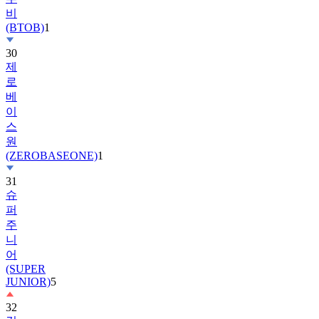
비
(BTOB)
1
30
제
로
베
이
스
원
(ZEROBASEONE)
1
31
슈
퍼
주
니
어
(SUPER
JUNIOR)
5
32