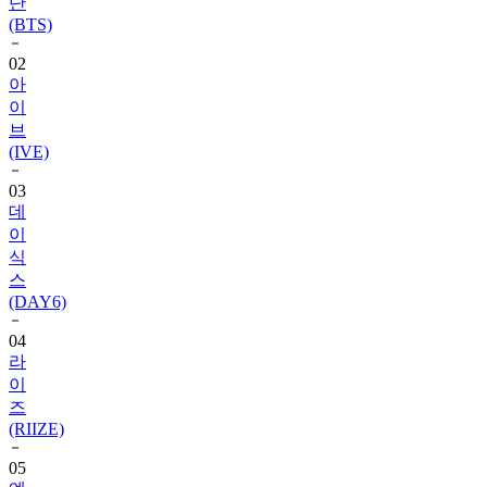
단
(BTS)
02
아
이
브
(IVE)
03
데
이
식
스
(DAY6)
04
라
이
즈
(RIIZE)
05