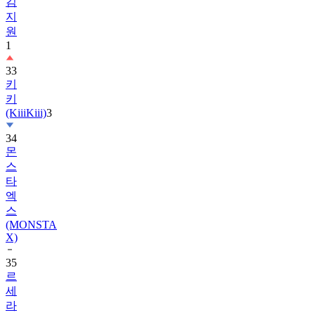
김
지
원
1
33
키
키
(KiiiKiii)
3
34
몬
스
타
엑
스
(MONSTA
X)
35
르
세
라