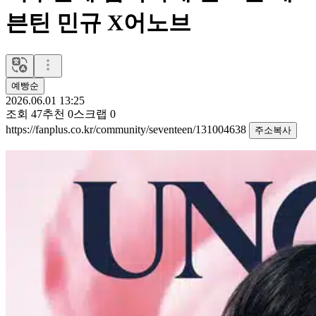
븐틴 민규 X어노브
예빵순
2026.06.01 13:25
조회
47
추천
0
스크랩
0
https://fanplus.co.kr/community/seventeen/131004638
주소복사