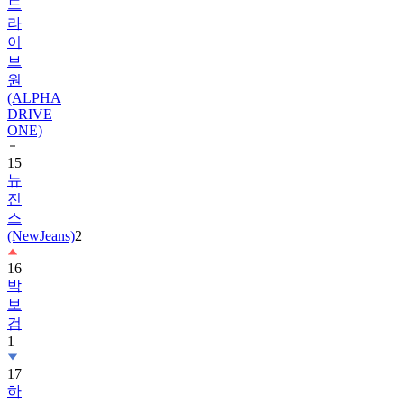
드
라
이
브
원
(ALPHA
DRIVE
ONE)
15
뉴
진
스
(NewJeans)
2
16
박
보
검
1
17
하