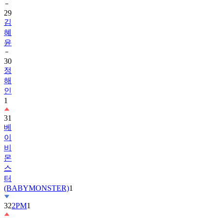
29
김
혜
윤
30
정
해
인
1
31
베
이
비
몬
스
터
(BABYMONSTER)
1
32
2PM
1