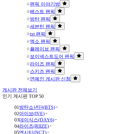
팬픽 이야기방
베스트 팬픽
방탄 팬픽
세븐틴 팬픽
txt 팬픽
엑소 팬픽
플레이브 팬픽
보이넥스트도어 팬픽
라이즈 팬픽
스키즈 팬픽
연예인 게시판 신청
게시판 전체보기
인기 게시판 TOP 50
01
방탄소년단(BTS)
02
아이브(IVE)
03
데이식스(DAY6)
04
라이즈(RIIZE)
05
엔시티(NCT)