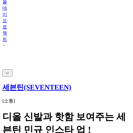
올
데
이
프
로
젝
트
세븐틴(SEVENTEEN)
[
소통
]
디올 신발과 핫함 보여주는 세
븐틴 민규 인스타 업 !