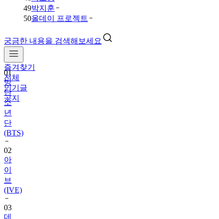
49
박지훈
50
올데이 프로젝트
궁금한 내용을 검색해보세요
즐겨찾기
01
전체
방
인기글
탄
공지
소
년
단
(BTS)
02
아
이
브
(IVE)
03
데