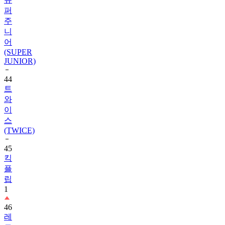
퍼
주
니
어
(SUPER
JUNIOR)
44
트
와
이
스
(TWICE)
45
킥
플
립
1
46
레