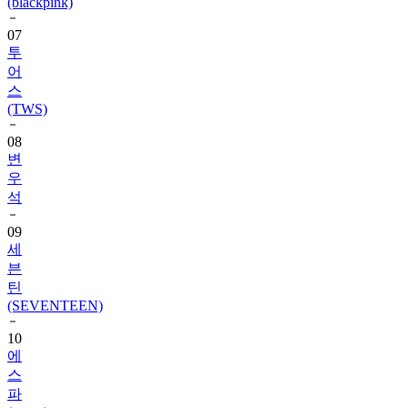
(blackpink)
07
투
어
스
(TWS)
08
변
우
석
09
세
븐
틴
(SEVENTEEN)
10
에
스
파