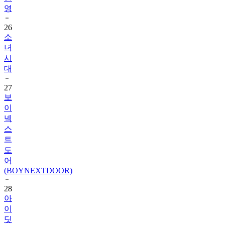
영
26
소
녀
시
대
27
보
이
넥
스
트
도
어
(BOYNEXTDOOR)
28
아
이
딧