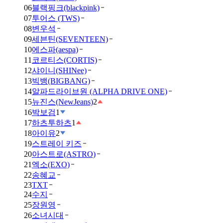
06
블랙핑크(blackpink)
07
투어스 (TWS)
08
변우석
09
세븐틴(SEVENTEEN)
10
에스파(aespa)
11
코르티스(CORTIS)
12
샤이니(SHINee)
13
빅뱅(BIGBANG)
14
알파드라이브원 (ALPHA DRIVE ONE)
15
뉴진스(NewJeans)
2
16
박보검
1
17
하츠투하츠
1
18
아이유
2
19
스트레이 키즈
20
아스트로(ASTRO)
21
엑소(EXO)
22
송혜교
23
TXT
24
수지
25
장원영
26
소녀시대