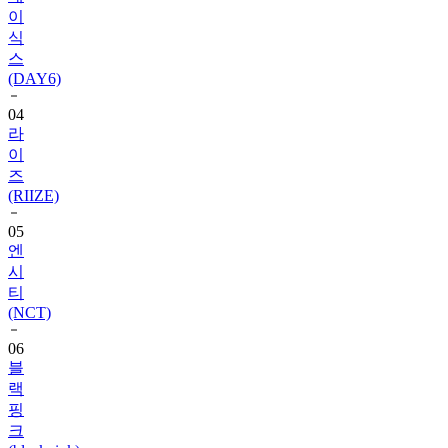
이
식
스
(DAY6)
04
라
이
즈
(RIIZE)
05
엔
시
티
(NCT)
06
블
랙
핑
크