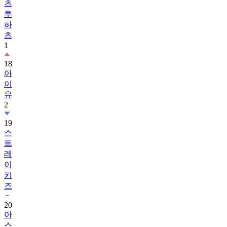
츠
투
하
츠
1
18
아
이
유
2
19
스
트
레
이
키
즈
20
아
스