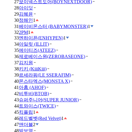
27
보이넥스트도어(BOYNEXTDOOR)
28
아이딧
29
김혜윤
30
정해인
1
31
베이비몬스터 (BABYMONSTER)
1
32
2PM
1
33
엔하이픈(ENHYPEN)
1
34
아일릿 (ILLIT)
35
에이티즈(ATEEZ)
36
제로베이스원(ZEROBASEONE)
37
김지원
38
키키 (KiiiKiii)
39
르세라핌(LE SSERAFIM)
40
몬스타엑스(MONSTA X)
41
아홉 (AHOF)
42
비투비(BTOB)
43
슈퍼주니어(SUPER JUNIOR)
44
트와이스(TWICE)
45
킥플립
1
46
레드벨벳(Red Velvet)
1
47
앤더블
2
48
박보영