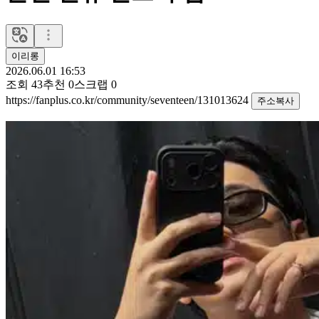
이리롱
2026.06.01 16:53
조회
43
추천
0
스크랩
0
https://fanplus.co.kr/community/seventeen/131013624
주소복사