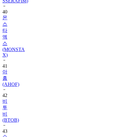
SSERAFIM)
40
몬
스
타
엑
스
(MONSTA
X)
41
아
홉
(AHOF)
42
비
투
비
(BTOB)
43
슈