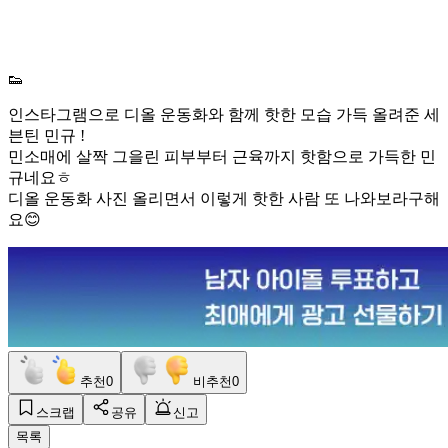
👟
인스타그램으로 디올 운동화와 함께 핫한 모습 가득 올려준 세
븐틴 민규 !
민소매에 살짝 그을린 피부부터 근육까지 핫함으로 가득한 민
규네요ㅎ
디올 운동화 사진 올리면서 이렇게 핫한 사람 또 나와보라구해
요😊
추천
0
비추천
0
스크랩
공유
신고
목록