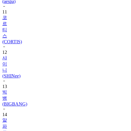
(aespa)
11
코
르
티
스
(CORTIS)
12
샤
이
니
(SHINee)
13
빅
뱅
(BIGBANG)
14
알
파