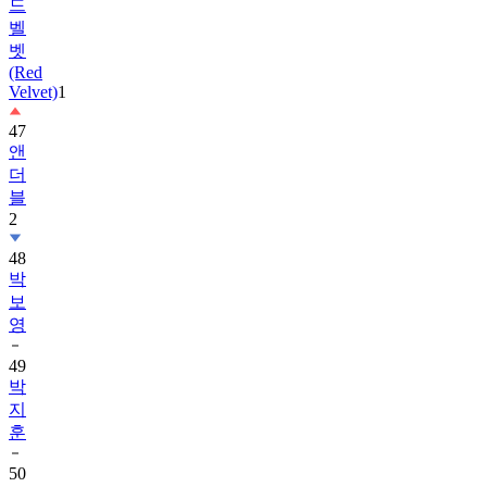
드
벨
벳
(Red
Velvet)
1
47
앤
더
블
2
48
박
보
영
49
박
지
훈
50