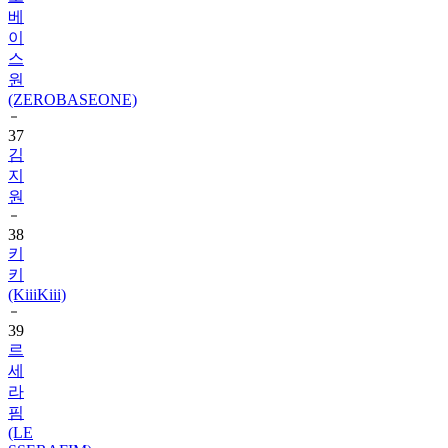
베
이
스
원
(ZEROBASEONE)
37
김
지
원
38
키
키
(KiiiKiii)
39
르
세
라
핌
(LE