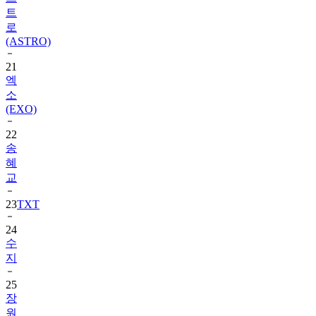
트
로
(ASTRO)
21
엑
소
(EXO)
22
송
혜
교
23
TXT
24
수
지
25
장
원