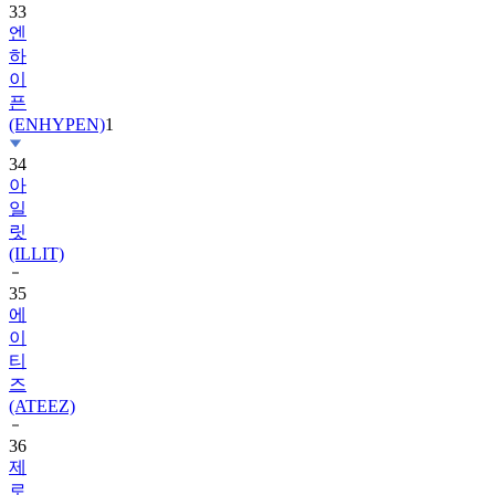
33
엔
하
이
픈
(ENHYPEN)
1
34
아
일
릿
(ILLIT)
35
에
이
티
즈
(ATEEZ)
36
제
로