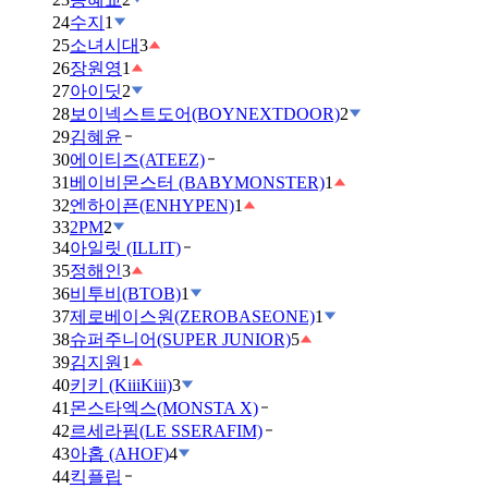
24
수지
1
25
소녀시대
3
26
장원영
1
27
아이딧
2
28
보이넥스트도어(BOYNEXTDOOR)
2
29
김혜윤
30
에이티즈(ATEEZ)
31
베이비몬스터 (BABYMONSTER)
1
32
엔하이픈(ENHYPEN)
1
33
2PM
2
34
아일릿 (ILLIT)
35
정해인
3
36
비투비(BTOB)
1
37
제로베이스원(ZEROBASEONE)
1
38
슈퍼주니어(SUPER JUNIOR)
5
39
김지원
1
40
키키 (KiiiKiii)
3
41
몬스타엑스(MONSTA X)
42
르세라핌(LE SSERAFIM)
43
아홉 (AHOF)
4
44
킥플립