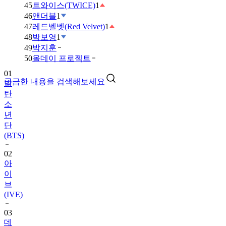
45
트와이스(TWICE)
1
46
앤더블
1
47
레드벨벳(Red Velvet)
1
48
박보영
1
49
박지훈
01
50
올데이 프로젝트
방
탄
궁금한 내용을 검색해보세요
소
년
단
(BTS)
02
아
이
브
(IVE)
03
데
이
식