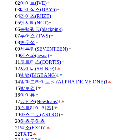
02
아이브(IVE)
03
데이식스(DAY6)
04
라이즈(RIIZE)
05
엔시티(NCT)
06
블랙핑크(blackpink)
07
투어스 (TWS)
08
변우석
09
세븐틴(SEVENTEEN)
10
에스파(aespa)
11
코르티스(CORTIS)
12
샤이니(SHINee)
1
13
빅뱅(BIGBANG)
1
14
알파드라이브원 (ALPHA DRIVE ONE)
1
15
박보검
1
16
아이유
17
뉴진스(NewJeans)
1
18
스트레이 키즈
1
19
아스트로(ASTRO)
20
하츠투하츠
21
엑소(EXO)
1
22
TXT
2
23
송혜교
2