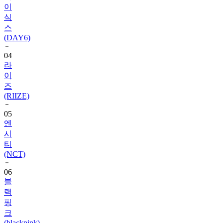
스
(DAY6)
04
라
이
즈
(RIIZE)
05
엔
시
티
(NCT)
06
블
랙
핑
크
(blackpink)
07