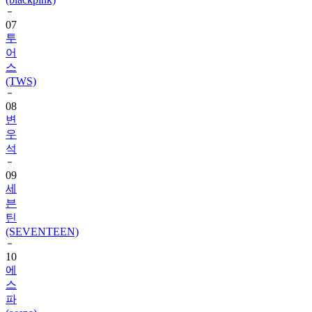
투
어
스
(TWS)
08
변
우
석
09
세
븐
틴
(SEVENTEEN)
10
에
스
파
(aespa)