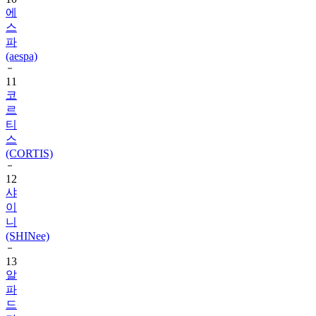
에
스
파
(aespa)
11
코
르
티
스
(CORTIS)
12
샤
이
니
(SHINee)
13
알
파
드