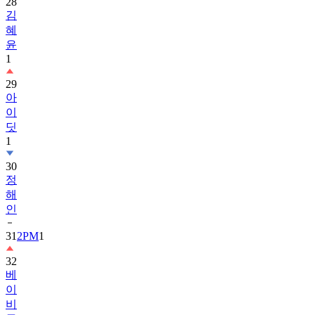
28
김
혜
윤
1
29
아
이
딧
1
30
정
해
인
31
2PM
1
32
베
이
비