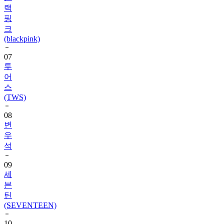
랙
핑
크
(blackpink)
07
투
어
스
(TWS)
08
변
우
석
09
세
븐
틴
(SEVENTEEN)
10