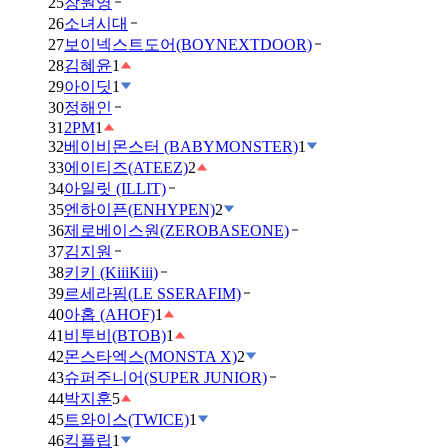
25
장원영
26
소녀시대
27
보이넥스트도어(BOYNEXTDOOR)
28
김혜윤
1
29
아이딧
1
30
정해인
31
2PM
1
32
베이비몬스터 (BABYMONSTER)
1
33
에이티즈(ATEEZ)
2
34
아일릿 (ILLIT)
35
엔하이픈(ENHYPEN)
2
36
제로베이스원(ZEROBASEONE)
37
김지원
38
키키 (KiiiKiii)
39
르세라핌(LE SSERAFIM)
40
아홉 (AHOF)
1
41
비투비(BTOB)
1
42
몬스타엑스(MONSTA X)
2
43
슈퍼주니어(SUPER JUNIOR)
44
박지훈
5
45
트와이스(TWICE)
1
46
킥플립
1