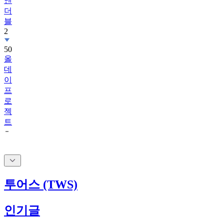
앤
더
블
2
50
올
데
이
프
로
젝
트
투어스 (TWS)
인기글