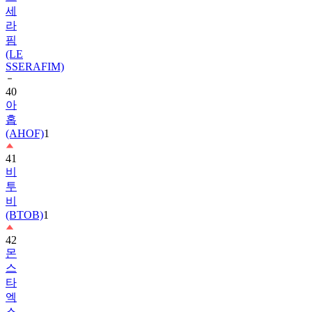
세
라
핌
(LE
SSERAFIM)
40
아
홉
(AHOF)
1
41
비
투
비
(BTOB)
1
42
몬
스
타
엑
스