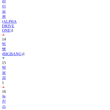
라
이
브
원
(ALPHA
DRIVE
ONE)
1
14
빅
뱅
(BIGBANG)
1
15
박
보
검
1
16
뉴
진
스