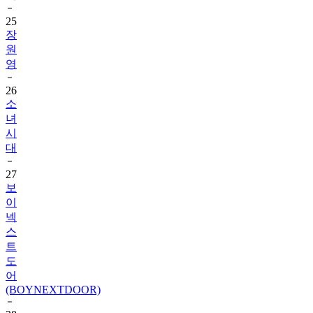
25
장
원
영
26
소
녀
시
대
27
보
이
넥
스
트
도
어
(BOYNEXTDOOR)