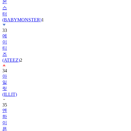
몬
스
터
(BABYMONSTER)
1
33
에
이
티
즈
(ATEEZ)
2
34
아
일
릿
(ILLIT)
35
엔
하
이
픈