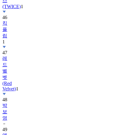
스
(TWICE)
1
46
킥
플
립
1
47
레
드
벨
벳
(Red
Velvet)
1
48
박
보
영
49