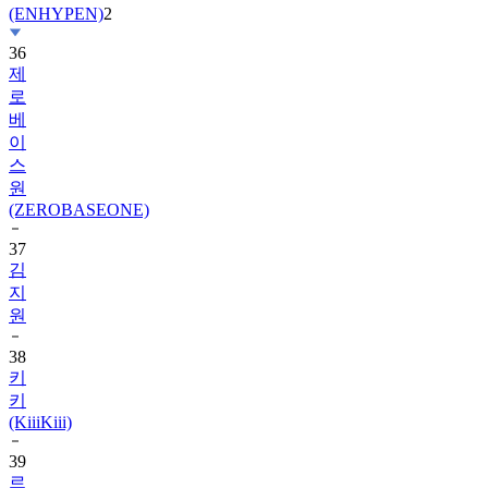
(ENHYPEN)
2
36
제
로
베
이
스
원
(ZEROBASEONE)
37
김
지
원
38
키
키
(KiiiKiii)
39
르