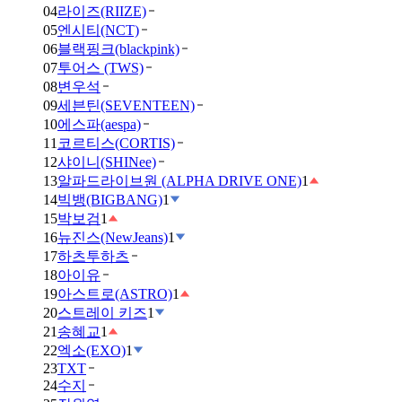
04
라이즈(RIIZE)
05
엔시티(NCT)
06
블랙핑크(blackpink)
07
투어스 (TWS)
08
변우석
09
세븐틴(SEVENTEEN)
10
에스파(aespa)
11
코르티스(CORTIS)
12
샤이니(SHINee)
13
알파드라이브원 (ALPHA DRIVE ONE)
1
14
빅뱅(BIGBANG)
1
15
박보검
1
16
뉴진스(NewJeans)
1
17
하츠투하츠
18
아이유
19
아스트로(ASTRO)
1
20
스트레이 키즈
1
21
송혜교
1
22
엑소(EXO)
1
23
TXT
24
수지