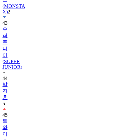
(MONSTA
X)
2
43
슈
퍼
주
니
어
(SUPER
JUNIOR)
44
박
지
훈
5
45
트
와
이