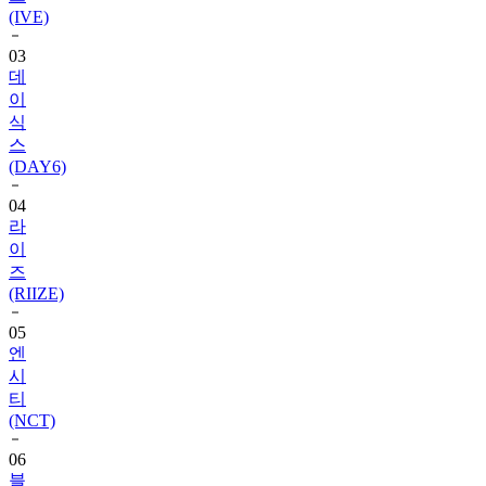
(IVE)
03
데
이
식
스
(DAY6)
04
라
이
즈
(RIIZE)
05
엔
시
티
(NCT)
06
블