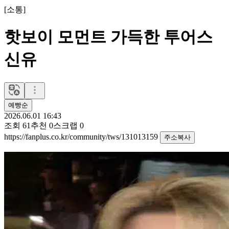
[
소통
]
핫보이 모먼트 가득한 투어스
신유
예빵순
2026.06.01 16:43
조회
61
추천
0
스크랩
0
https://fanplus.co.kr/community/tws/131013159
주소복사