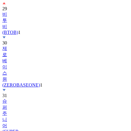
29
비
투
비
(BTOB)
1
30
제
로
베
이
스
원
(ZEROBASEONE)
1
31
슈
퍼
주
니
어