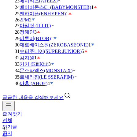
23
에이티즈(ATEEZ)
24
베이비몬스터 (BABYMONSTER)
1
25
엔하이픈(ENHYPEN)
1
26
2PM
2
27
아일릿 (ILLIT)
28
정해인
3
29
비투비(BTOB)
1
30
제로베이스원(ZEROBASEONE)
1
31
슈퍼주니어(SUPER JUNIOR)
5
32
김지원
1
33
키키 (KiiiKiii)
3
34
몬스타엑스(MONSTA X)
35
르세라핌(LE SSERAFIM)
36
아홉 (AHOF)
4
궁금한 내용을 검색해보세요
즐겨찾기
전체
인기글
01
공지
방