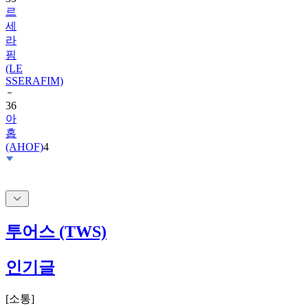
르
세
라
핌
(LE
SSERAFIM)
36
아
홉
(AHOF)
4
투어스 (TWS)
인기글
[
소통
]