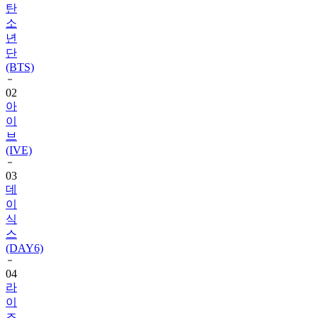
탄
소
년
단
(BTS)
02
아
이
브
(IVE)
03
데
이
식
스
(DAY6)
04
라
이
즈