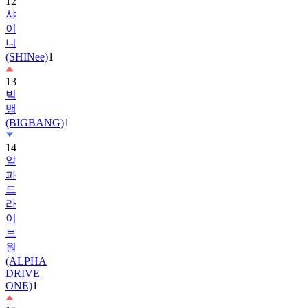
12
샤
이
니
(SHINee)
1
13
빅
뱅
(BIGBANG)
1
14
알
파
드
라
이
브
원
(ALPHA
DRIVE
ONE)
1