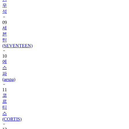
우
석
09
세
븐
틴
(SEVENTEEN)
10
에
스
파
(aespa)
11
코
르
티
스
(CORTIS)