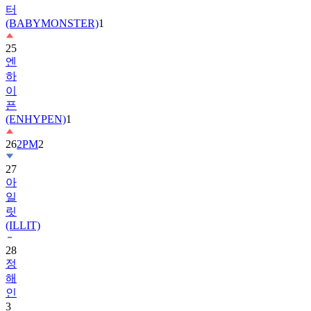
터
(BABYMONSTER)
1
25
엔
하
이
픈
(ENHYPEN)
1
26
2PM
2
27
아
일
릿
(ILLIT)
28
정
해
인
3