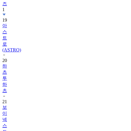
즈
1
19
아
스
트
로
(ASTRO)
20
하
츠
투
하
츠
21
보
이
넥
스