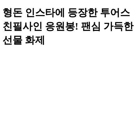
형돈 인스타에 등장한 투어스
친필사인 응원봉! 팬심 가득한
선물 화제
daBuffalo453
2026.07.01 20:22
조회
46
추천
0
스크랩
0
https://fanplus.co.kr/community/tws/132296163
주소복사
형돈님이 자신의 인스타그램 계정에 투어스 멤버들의 친필사
인이 담긴 응원봉 사진을 업로드했습니다. 투어스를 좋아하는
두 딸을 위해 준비한 특별한 선물인 것으로 알려지며 많은 팬
들의 관심을 받고 있습니다.