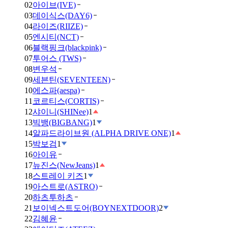
02
아이브(IVE)
03
데이식스(DAY6)
04
라이즈(RIIZE)
05
엔시티(NCT)
06
블랙핑크(blackpink)
07
투어스 (TWS)
08
변우석
09
세븐틴(SEVENTEEN)
10
에스파(aespa)
11
코르티스(CORTIS)
12
샤이니(SHINee)
1
13
빅뱅(BIGBANG)
1
14
알파드라이브원 (ALPHA DRIVE ONE)
1
15
박보검
1
16
아이유
17
뉴진스(NewJeans)
1
18
스트레이 키즈
1
19
아스트로(ASTRO)
20
하츠투하츠
21
보이넥스트도어(BOYNEXTDOOR)
2
22
김혜윤