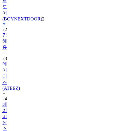
트
도
어
(BOYNEXTDOOR)
2
22
김
혜
윤
23
에
이
티
즈
(ATEEZ)
24
베
이
비
몬
스