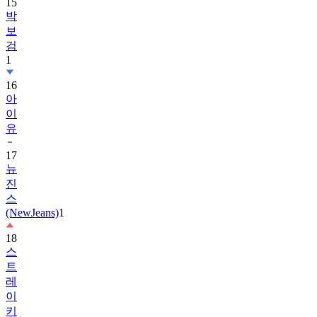
15
박
보
검
1
16
아
이
유
17
뉴
진
스
(NewJeans)
1
18
스
트
레
이
키