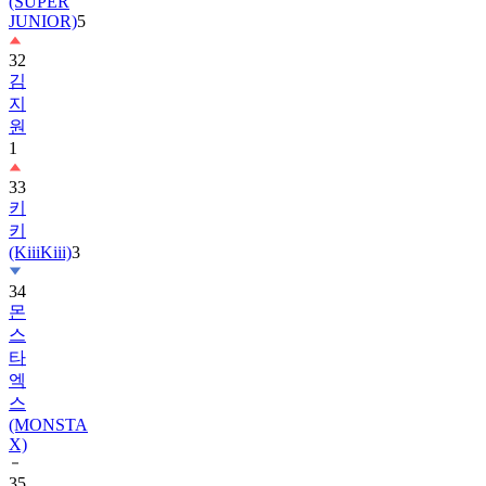
(SUPER
JUNIOR)
5
32
김
지
원
1
33
키
키
(KiiiKiii)
3
34
몬
스
타
엑
스
(MONSTA
X)
35