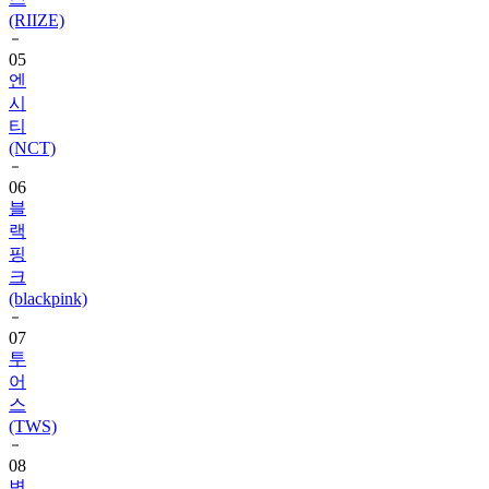
(RIIZE)
05
엔
시
티
(NCT)
06
블
랙
핑
크
(blackpink)
07
투
어
스
(TWS)
08
변