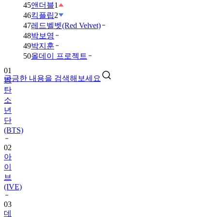
45
앤더블
1
46
킥플립
2
47
레드벨벳(Red Velvet)
48
박보영
49
박지훈
50
올데이 프로젝트
01
궁금한 내용을 검색해보세요
방
탄
소
년
단
(BTS)
02
아
이
브
(IVE)
03
데