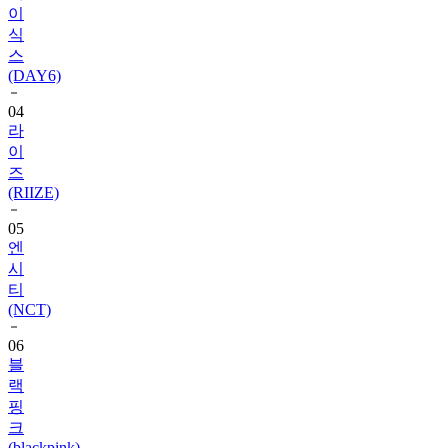
이
식
스
(DAY6)
04
라
이
즈
(RIIZE)
05
엔
시
티
(NCT)
06
블
랙
핑
크
(blackpink)