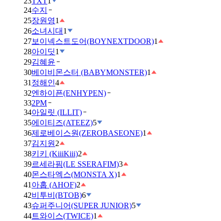
23
TXT
1
24
수지
25
장원영
1
26
소녀시대
1
27
보이넥스트도어(BOYNEXTDOOR)
1
28
아이딧
1
29
김혜윤
30
베이비몬스터 (BABYMONSTER)
1
31
정해인
4
32
엔하이픈(ENHYPEN)
33
2PM
34
아일릿 (ILLIT)
35
에이티즈(ATEEZ)
5
36
제로베이스원(ZEROBASEONE)
1
37
김지원
2
38
키키 (KiiiKiii)
2
39
르세라핌(LE SSERAFIM)
3
40
몬스타엑스(MONSTA X)
1
41
아홉 (AHOF)
2
42
비투비(BTOB)
6
43
슈퍼주니어(SUPER JUNIOR)
5
44
트와이스(TWICE)
1