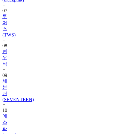
07
투
어
스
(TWS)
08
변
우
석
09
세
븐
틴
(SEVENTEEN)
10
에
스
파