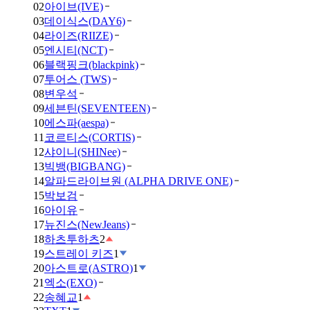
02
아이브(IVE)
03
데이식스(DAY6)
04
라이즈(RIIZE)
05
엔시티(NCT)
06
블랙핑크(blackpink)
07
투어스 (TWS)
08
변우석
09
세븐틴(SEVENTEEN)
10
에스파(aespa)
11
코르티스(CORTIS)
12
샤이니(SHINee)
13
빅뱅(BIGBANG)
14
알파드라이브원 (ALPHA DRIVE ONE)
15
박보검
16
아이유
17
뉴진스(NewJeans)
18
하츠투하츠
2
19
스트레이 키즈
1
20
아스트로(ASTRO)
1
21
엑소(EXO)
22
송혜교
1