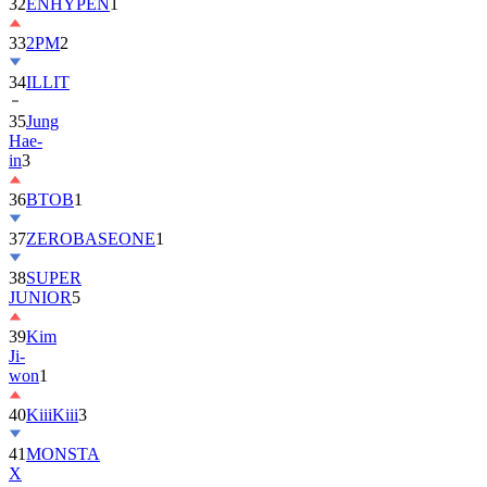
32
ENHYPEN
1
33
2PM
2
34
ILLIT
35
Jung
Hae-
in
3
36
BTOB
1
37
ZEROBASEONE
1
38
SUPER
JUNIOR
5
39
Kim
Ji-
won
1
40
KiiiKiii
3
41
MONSTA
X