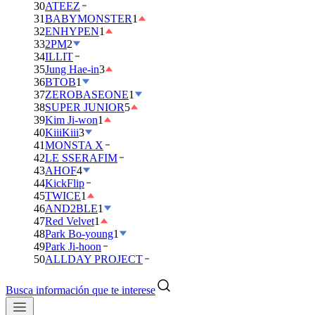
30
ATEEZ
31
BABYMONSTER
1
32
ENHYPEN
1
33
2PM
2
34
ILLIT
35
Jung Hae-in
3
36
BTOB
1
37
ZEROBASEONE
1
38
SUPER JUNIOR
5
39
Kim Ji-won
1
40
KiiiKiii
3
41
MONSTA X
42
LE SSERAFIM
43
AHOF
4
44
KickFlip
45
TWICE
1
46
AND2BLE
1
47
Red Velvet
1
48
Park Bo-young
1
49
Park Ji-hoon
50
ALLDAY PROJECT
Busca información que te interese