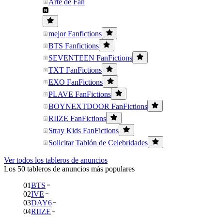
Arte de Fan
mejor Fanfictions
BTS Fanfictions
SEVENTEEN FanFictions
TXT FanFictions
EXO FanFictions
PLAVE FanFictions
BOYNEXTDOOR FanFictions
RIIZE FanFictions
Stray Kids FanFictions
Solicitar Tablón de Celebridades
Ver todos los tableros de anuncios
Los 50 tableros de anuncios más populares
01
BTS
02
IVE
03
DAY6
04
RIIZE