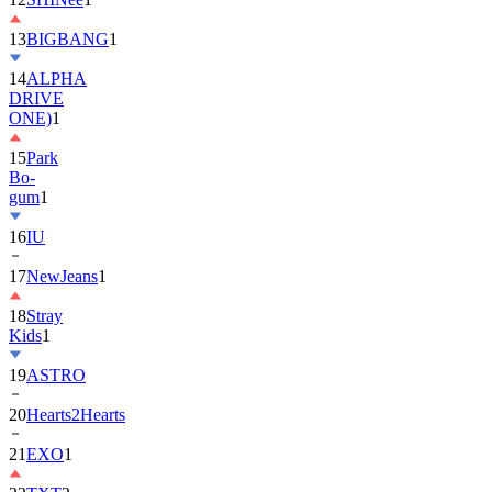
13
BIGBANG
1
14
ALPHA
DRIVE
ONE)
1
15
Park
Bo-
gum
1
16
IU
17
NewJeans
1
18
Stray
Kids
1
19
ASTRO
20
Hearts2Hearts
21
EXO
1