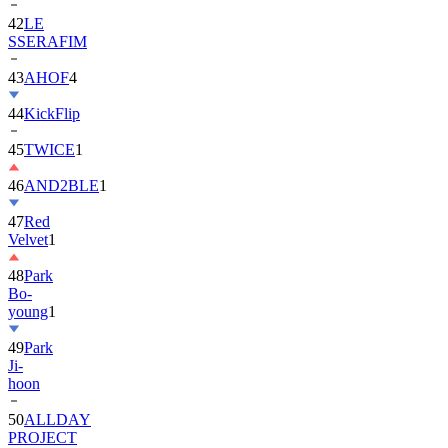
42
LE
SSERAFIM
43
AHOF
4
44
KickFlip
45
TWICE
1
46
AND2BLE
1
47
Red
Velvet
1
48
Park
Bo-
young
1
49
Park
Ji-
hoon
50
ALLDAY
PROJECT