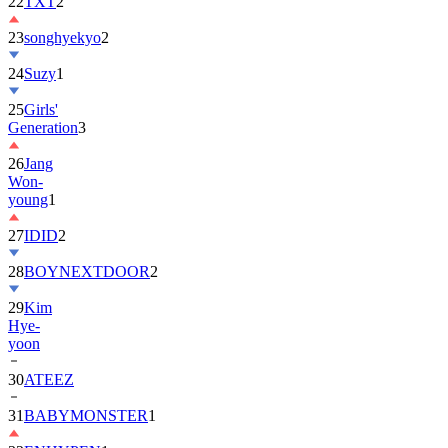
22
TXT
2
23
songhyekyo
2
24
Suzy
1
25
Girls'
Generation
3
26
Jang
Won-
young
1
27
IDID
2
28
BOYNEXTDOOR
2
29
Kim
Hye-
yoon
30
ATEEZ
31
BABYMONSTER
1