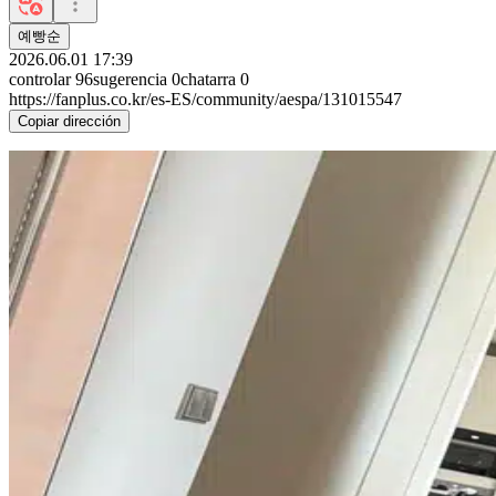
예빵순
2026.06.01 17:39
controlar
96
sugerencia
0
chatarra
0
https://fanplus.co.kr/es-ES/community/aespa/131015547
Copiar dirección