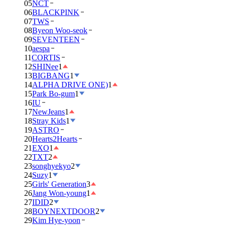
05
NCT
06
BLACKPINK
07
TWS
08
Byeon Woo-seok
09
SEVENTEEN
10
aespa
11
CORTIS
12
SHINee
1
13
BIGBANG
1
14
ALPHA DRIVE ONE)
1
15
Park Bo-gum
1
16
IU
17
NewJeans
1
18
Stray Kids
1
19
ASTRO
20
Hearts2Hearts
21
EXO
1
22
TXT
2
23
songhyekyo
2
24
Suzy
1
25
Girls' Generation
3
26
Jang Won-young
1
27
IDID
2
28
BOYNEXTDOOR
2
29
Kim Hye-yoon