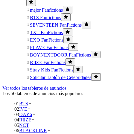
mejor Fanfictions
BTS Fanfictions
SEVENTEEN FanFictions
TXT FanFictions
EXO FanFictions
PLAVE FanFictions
BOYNEXTDOOR FanFictions
RIIZE FanFictions
Stray Kids FanFictions
Solicitar Tablón de Celebridades
Ver todos los tableros de anuncios
Los 50 tableros de anuncios más populares
01
BTS
02
IVE
03
DAY6
04
RIIZE
05
NCT
06
BLACKPINK