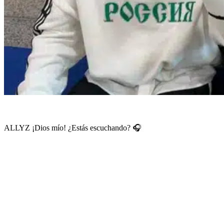
ALLYZ ¡Dios mío! ¿Estás escuchando? 🎧
¡Hoy se ha subido una adorable foto de Sangwon y Junseo a la
cuenta oficial de Instagram!
¿No se ven muy guapas sentadas una al lado de la otra mirando a la
cámara? Jaja
La combinación visual de ambos es realmente genial, y
Sangwon tiene el pelo naranja, y Junseo se ve perfecto con el pelo
rubio; quiero verlos con esos peinados por mucho tiempo 😊