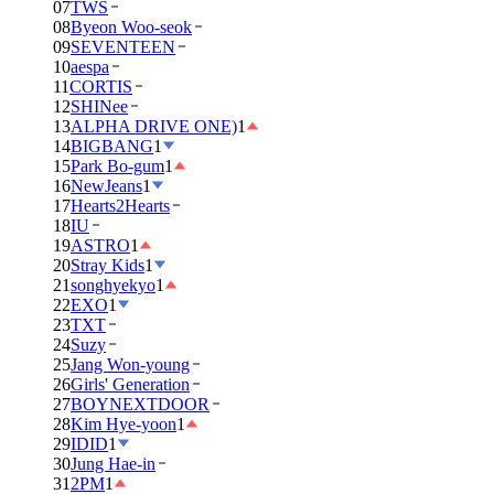
07
TWS
08
Byeon Woo-seok
09
SEVENTEEN
10
aespa
11
CORTIS
12
SHINee
13
ALPHA DRIVE ONE)
1
14
BIGBANG
1
15
Park Bo-gum
1
16
NewJeans
1
17
Hearts2Hearts
18
IU
19
ASTRO
1
20
Stray Kids
1
21
songhyekyo
1
22
EXO
1
23
TXT
24
Suzy
25
Jang Won-young
26
Girls' Generation
27
BOYNEXTDOOR
28
Kim Hye-yoon
1
29
IDID
1
30
Jung Hae-in
31
2PM
1