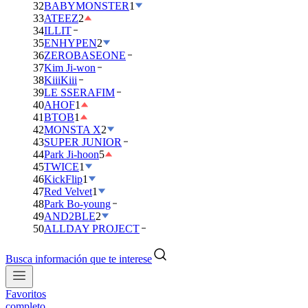
32
BABYMONSTER
1
33
ATEEZ
2
34
ILLIT
35
ENHYPEN
2
36
ZEROBASEONE
37
Kim Ji-won
38
KiiiKiii
39
LE SSERAFIM
40
AHOF
1
41
BTOB
1
42
MONSTA X
2
43
SUPER JUNIOR
44
Park Ji-hoon
5
45
TWICE
1
46
KickFlip
1
47
Red Velvet
1
48
Park Bo-young
49
AND2BLE
2
50
ALLDAY PROJECT
Busca información que te interese
Favoritos
completo