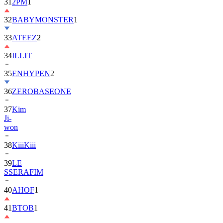
31
2PM
1
32
BABYMONSTER
1
33
ATEEZ
2
34
ILLIT
35
ENHYPEN
2
36
ZEROBASEONE
37
Kim
Ji-
won
38
KiiiKiii
39
LE
SSERAFIM
40
AHOF
1
41
BTOB
1