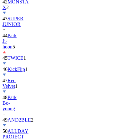
42
MONSTA
X
2
43
SUPER
JUNIOR
44
Park
Ji-
hoon
5
45
TWICE
1
46
KickFlip
1
47
Red
Velvet
1
48
Park
Bo-
young
49
AND2BLE
2
50
ALLDAY
PROJECT