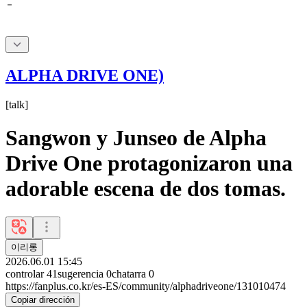
ALPHA DRIVE ONE)
[
talk
]
Sangwon y Junseo de Alpha
Drive One protagonizaron una
adorable escena de dos tomas.
이리롱
2026.06.01 15:45
controlar
41
sugerencia
0
chatarra
0
https://fanplus.co.kr/es-ES/community/alphadriveone/131010474
Copiar dirección