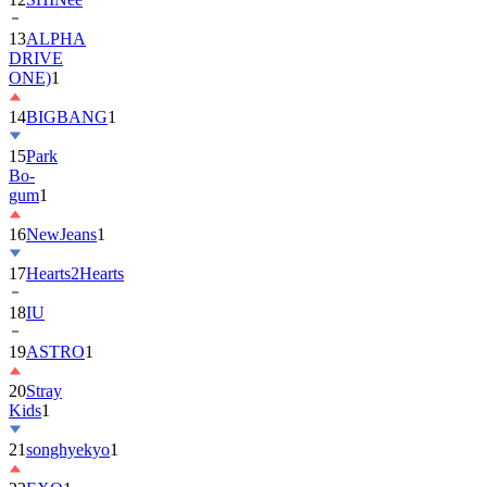
13
ALPHA
DRIVE
ONE)
1
14
BIGBANG
1
15
Park
Bo-
gum
1
16
NewJeans
1
17
Hearts2Hearts
18
IU
19
ASTRO
1
20
Stray
Kids
1
21
songhyekyo
1