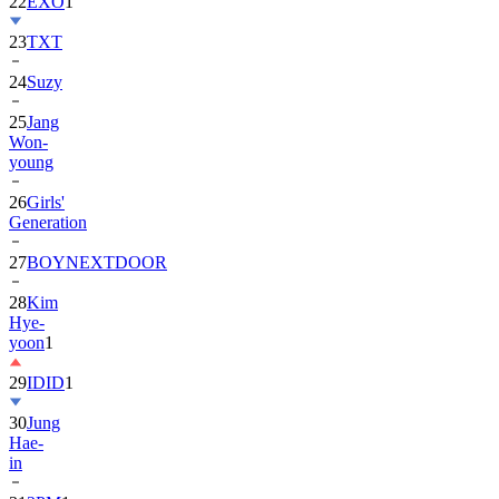
22
EXO
1
23
TXT
24
Suzy
25
Jang
Won-
young
26
Girls'
Generation
27
BOYNEXTDOOR
28
Kim
Hye-
yoon
1
29
IDID
1
30
Jung
Hae-
in