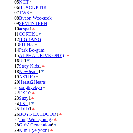
05
NCT
06
BLACKPINK
07
TWS
08
Byeon Woo-seok
09
SEVENTEEN
10
aespa
1
11
CORTIS
1
12
BIGBANG
13
SHINee
14
Park Bo-gum
15
ALPHA DRIVE ONE)
1
16
IU
1
17
Stray Kids
1
18
NewJeans
1
19
ASTRO
20
Hearts2Hearts
21
songhyekyo
22
EXO
3
23
Suzy
1
24
TXT
1
25
IDID
1
26
BOYNEXTDOOR
1
27
Jang Won-young
2
28
Girls' Generation
6
29
Kim Hye-yoon
1