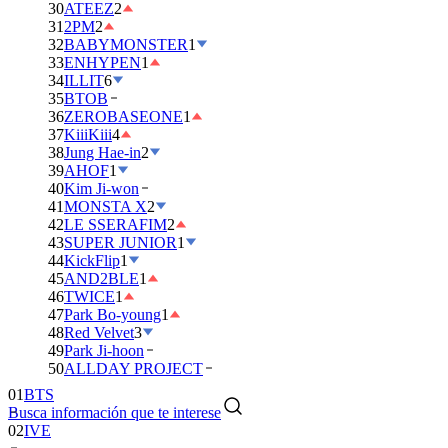
30
ATEEZ
2
31
2PM
2
32
BABYMONSTER
1
33
ENHYPEN
1
34
ILLIT
6
35
BTOB
36
ZEROBASEONE
1
37
KiiiKiii
4
38
Jung Hae-in
2
39
AHOF
1
40
Kim Ji-won
41
MONSTA X
2
42
LE SSERAFIM
2
43
SUPER JUNIOR
1
44
KickFlip
1
45
AND2BLE
1
46
TWICE
1
47
Park Bo-young
1
48
Red Velvet
3
49
Park Ji-hoon
01
BTS
50
ALLDAY PROJECT
02
IVE
Busca información que te interese
03
DAY6