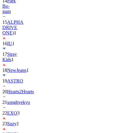
gum
15
ALPHA
DRIVE
ONE)
1
16
IU
1
17
Stray
Kids
1
18
NewJeans
1
19
ASTRO
20
Hearts2Hearts
21
songhyekyo
22
EXO
3
23
Suzy
1
24
TXT
1