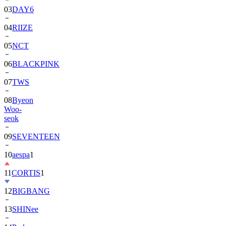
04
RIIZE
05
NCT
06
BLACKPINK
07
TWS
08
Byeon
Woo-
seok
09
SEVENTEEN
10
aespa
1
11
CORTIS
1
12
BIGBANG
13
SHINee
14
Park
Bo-