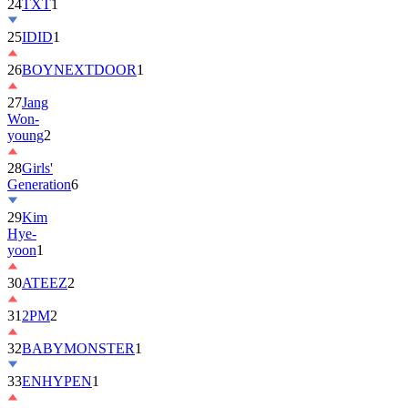
25
IDID
1
26
BOYNEXTDOOR
1
27
Jang
Won-
young
2
28
Girls'
Generation
6
29
Kim
Hye-
yoon
1
30
ATEEZ
2
31
2PM
2
32
BABYMONSTER
1
33
ENHYPEN
1
34
ILLIT
6