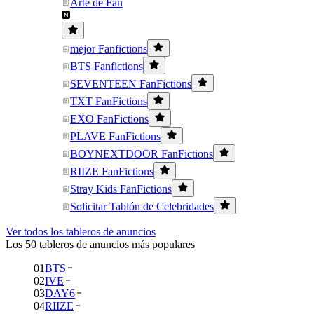
Arte de Fan
mejor Fanfictions
BTS Fanfictions
SEVENTEEN FanFictions
TXT FanFictions
EXO FanFictions
PLAVE FanFictions
BOYNEXTDOOR FanFictions
RIIZE FanFictions
Stray Kids FanFictions
Solicitar Tablón de Celebridades
Ver todos los tableros de anuncios
Los 50 tableros de anuncios más populares
01
BTS
02
IVE
03
DAY6
04
RIIZE