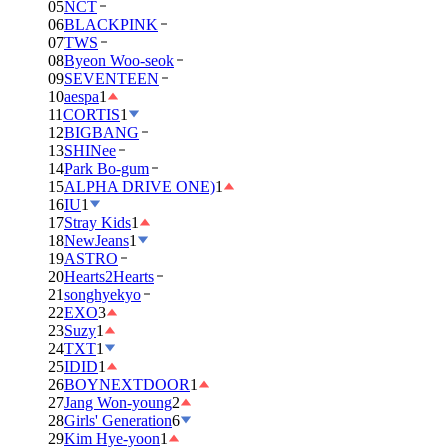
05
NCT
06
BLACKPINK
07
TWS
08
Byeon Woo-seok
09
SEVENTEEN
10
aespa
1
11
CORTIS
1
12
BIGBANG
13
SHINee
14
Park Bo-gum
15
ALPHA DRIVE ONE)
1
16
IU
1
17
Stray Kids
1
18
NewJeans
1
19
ASTRO
20
Hearts2Hearts
21
songhyekyo
22
EXO
3
23
Suzy
1
24
TXT
1
25
IDID
1
26
BOYNEXTDOOR
1
27
Jang Won-young
2
28
Girls' Generation
6
29
Kim Hye-yoon
1