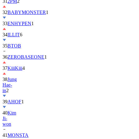
31
2PM
2
32
BABYMONSTER
1
33
ENHYPEN
1
34
ILLIT
6
35
BTOB
36
ZEROBASEONE
1
37
KiiiKiii
4
38
Jung
Hae-
in
2
39
AHOF
1
40
Kim
Ji-
won
41
MONSTA