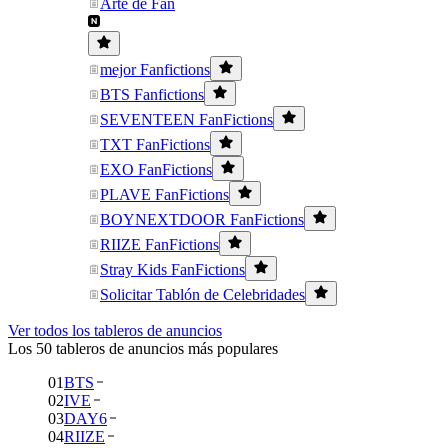
Arte de Fan
mejor Fanfictions
BTS Fanfictions
SEVENTEEN FanFictions
TXT FanFictions
EXO FanFictions
PLAVE FanFictions
BOYNEXTDOOR FanFictions
RIIZE FanFictions
Stray Kids FanFictions
Solicitar Tablón de Celebridades
Ver todos los tableros de anuncios
Los 50 tableros de anuncios más populares
01
BTS
02
IVE
03
DAY6
04
RIIZE