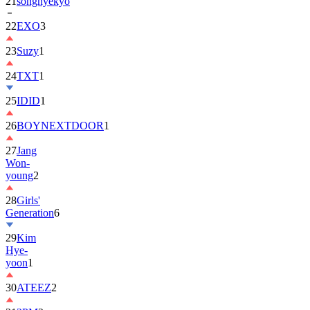
21
songhyekyo
22
EXO
3
23
Suzy
1
24
TXT
1
25
IDID
1
26
BOYNEXTDOOR
1
27
Jang
Won-
young
2
28
Girls'
Generation
6
29
Kim
Hye-
yoon
1
30
ATEEZ
2