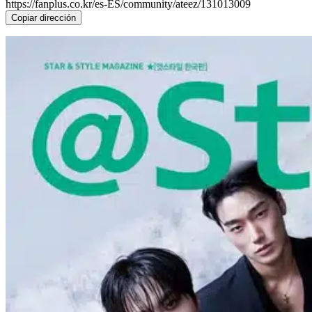
https://fanplus.co.kr/es-ES/community/ateez/131013009
Copiar dirección