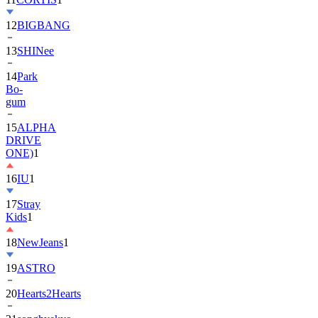
12
BIGBANG
13
SHINee
14
Park
Bo-
gum
15
ALPHA
DRIVE
ONE)
1
16
IU
1
17
Stray
Kids
1
18
NewJeans
1
19
ASTRO
20
Hearts2Hearts