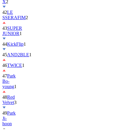
X
2
42
LE
SSERAFIM
2
43
SUPER
JUNIOR
1
44
KickFlip
1
45
AND2BLE
1
46
TWICE
1
47
Park
Bo-
young
1
48
Red
Velvet
3
49
Park
Ji-
hoon