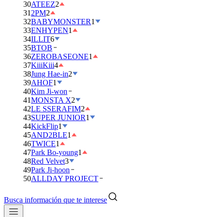
30
ATEEZ
2
31
2PM
2
32
BABYMONSTER
1
33
ENHYPEN
1
34
ILLIT
6
35
BTOB
36
ZEROBASEONE
1
37
KiiiKiii
4
38
Jung Hae-in
2
39
AHOF
1
40
Kim Ji-won
41
MONSTA X
2
42
LE SSERAFIM
2
43
SUPER JUNIOR
1
44
KickFlip
1
45
AND2BLE
1
46
TWICE
1
47
Park Bo-young
1
48
Red Velvet
3
49
Park Ji-hoon
50
ALLDAY PROJECT
Busca información que te interese