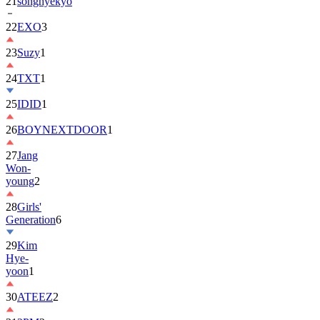
21
songhyekyo
22
EXO
3
23
Suzy
1
24
TXT
1
25
IDID
1
26
BOYNEXTDOOR
1
27
Jang
Won-
young
2
28
Girls'
Generation
6
29
Kim
Hye-
yoon
1
30
ATEEZ
2