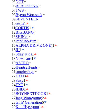
05
NCT
06
BLACKPINK
07
TWS
08
Byeon Woo-seok
09
SEVENTEEN
10
aespa
1
11
CORTIS
1
12
BIGBANG
13
SHINee
14
Park Bo-gum
15
ALPHA DRIVE ONE)
1
16
IU
1
17
Stray Kids
1
18
NewJeans
1
19
ASTRO
20
Hearts2Hearts
21
songhyekyo
22
EXO
3
23
Suzy
1
24
TXT
1
25
IDID
1
26
BOYNEXTDOOR
1
27
Jang Won-young
2
28
Girls' Generation
6
29
Kim Hye-yoon
1