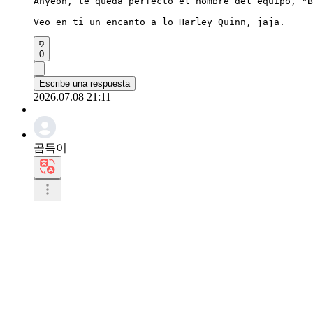
Ahyeon, te queda perfecto el nombre del equipo, "B
Veo en ti un encanto a lo Harley Quinn, jaja.
0
Escribe una respuesta
2026.07.08 21:11
곰득이
Este estilo también le sienta muy bien a Ahyeon. C
0
Escribe una respuesta
2026.07.02 17:16