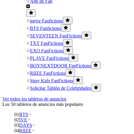
Arte de Fan
mejor Fanfictions
BTS Fanfictions
SEVENTEEN FanFictions
TXT FanFictions
EXO FanFictions
PLAVE FanFictions
BOYNEXTDOOR FanFictions
RIIZE FanFictions
Stray Kids FanFictions
Solicitar Tablón de Celebridades
Ver todos los tableros de anuncios
Los 50 tableros de anuncios más populares
01
BTS
02
IVE
03
DAY6
04
RIIZE