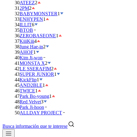
30
ATEEZ
2
31
2PM
2
32
BABYMONSTER
1
33
ENHYPEN
1
34
ILLIT
6
35
BTOB
36
ZEROBASEONE
1
37
KiiiKiii
4
38
Jung Hae-in
2
39
AHOF
1
40
Kim Ji-won
41
MONSTA X
2
42
LE SSERAFIM
2
43
SUPER JUNIOR
1
44
KickFlip
1
45
AND2BLE
1
46
TWICE
1
47
Park Bo-young
1
48
Red Velvet
3
49
Park Ji-hoon
50
ALLDAY PROJECT
Busca información que te interese