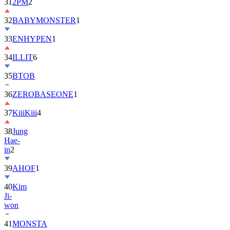
31
2PM
2
32
BABYMONSTER
1
33
ENHYPEN
1
34
ILLIT
6
35
BTOB
36
ZEROBASEONE
1
37
KiiiKiii
4
38
Jung
Hae-
in
2
39
AHOF
1
40
Kim
Ji-
won
41
MONSTA