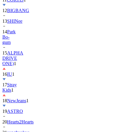
12
BIGBANG
13
SHINee
14
Park
Bo-
gum
15
ALPHA
DRIVE
ONE)
1
16
IU
1
17
Stray
Kids
1
18
NewJeans
1
19
ASTRO
20
Hearts2Hearts