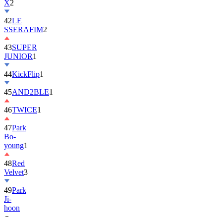
X
2
42
LE
SSERAFIM
2
43
SUPER
JUNIOR
1
44
KickFlip
1
45
AND2BLE
1
46
TWICE
1
47
Park
Bo-
young
1
48
Red
Velvet
3
49
Park
Ji-
hoon