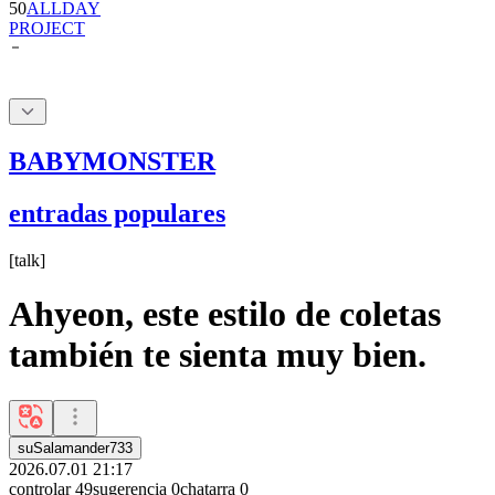
50
ALLDAY
PROJECT
BABYMONSTER
entradas populares
[
talk
]
Ahyeon, este estilo de coletas
también te sienta muy bien.
suSalamander733
2026.07.01 21:17
controlar
49
sugerencia
0
chatarra
0