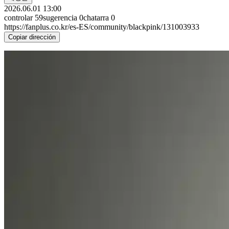
2026.06.01 13:00
controlar
59
sugerencia
0
chatarra
0
https://fanplus.co.kr/es-ES/community/blackpink/131003933
Copiar dirección