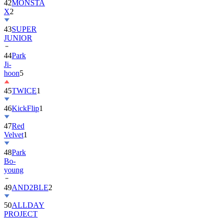
42
MONSTA
X
2
43
SUPER
JUNIOR
44
Park
Ji-
hoon
5
45
TWICE
1
46
KickFlip
1
47
Red
Velvet
1
48
Park
Bo-
young
49
AND2BLE
2
50
ALLDAY
PROJECT