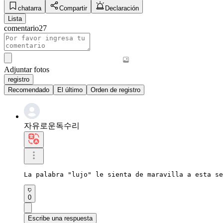
chatarra
Compartir
Declaración
Lista
comentario
27
Adjuntar fotos
registro
Recomendado
El último
Orden de registro
자유로운독수리
La palabra "lujo" le sienta de maravilla a esta se
0
Escribe una respuesta