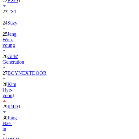
22
EXO
1
23
TXT
24
Suzy
25
Jang
Won-
young
26
Girls'
Generation
27
BOYNEXTDOOR
28
Kim
Hye-
yoon
1
29
IDID
1
30
Jung
Hae-
in