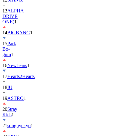
13
ALPHA
DRIVE
ONE)
1
14
BIGBANG
1
15
Park
Bo-
gum
1
16
NewJeans
1
17
Hearts2Hearts
18
IU
19
ASTRO
1
20
Stray
Kids
1
21
songhyekyo
1