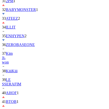
31
2PM
1
32
BABYMONSTER
1
33
ATEEZ
2
34
ILLIT
35
ENHYPEN
2
36
ZEROBASEONE
37
Kim
Ji-
won
38
KiiiKiii
39
LE
SSERAFIM
40
AHOF
1
41
BTOB
1