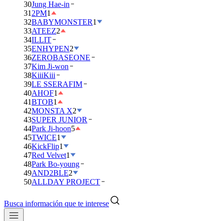
30
Jung Hae-in
31
2PM
1
32
BABYMONSTER
1
33
ATEEZ
2
34
ILLIT
35
ENHYPEN
2
36
ZEROBASEONE
37
Kim Ji-won
38
KiiiKiii
39
LE SSERAFIM
40
AHOF
1
41
BTOB
1
42
MONSTA X
2
43
SUPER JUNIOR
44
Park Ji-hoon
5
45
TWICE
1
46
KickFlip
1
47
Red Velvet
1
48
Park Bo-young
49
AND2BLE
2
50
ALLDAY PROJECT
Busca información que te interese