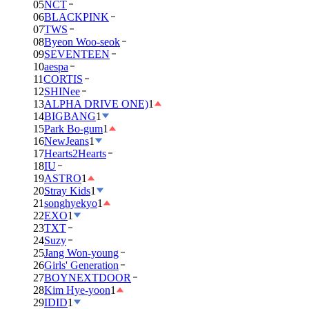
05
NCT
06
BLACKPINK
07
TWS
08
Byeon Woo-seok
09
SEVENTEEN
10
aespa
11
CORTIS
12
SHINee
13
ALPHA DRIVE ONE)
1
14
BIGBANG
1
15
Park Bo-gum
1
16
NewJeans
1
17
Hearts2Hearts
18
IU
19
ASTRO
1
20
Stray Kids
1
21
songhyekyo
1
22
EXO
1
23
TXT
24
Suzy
25
Jang Won-young
26
Girls' Generation
27
BOYNEXTDOOR
28
Kim Hye-yoon
1
29
IDID
1