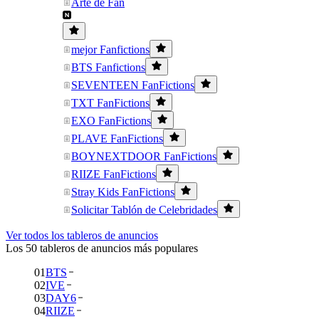
Arte de Fan
mejor Fanfictions
BTS Fanfictions
SEVENTEEN FanFictions
TXT FanFictions
EXO FanFictions
PLAVE FanFictions
BOYNEXTDOOR FanFictions
RIIZE FanFictions
Stray Kids FanFictions
Solicitar Tablón de Celebridades
Ver todos los tableros de anuncios
Los 50 tableros de anuncios más populares
01
BTS
02
IVE
03
DAY6
04
RIIZE