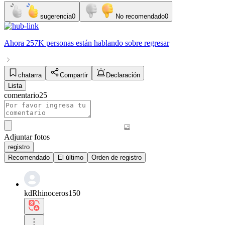
sugerencia
0
No recomendado
0
Ahora
257K personas
están hablando sobre
regresar
chatarra
Compartir
Declaración
Lista
comentario
25
Adjuntar fotos
registro
Recomendado
El último
Orden de registro
kdRhinoceros150