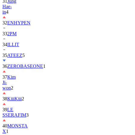
in
4
32
ENHYPEN
33
2PM
34
ILLIT
35
ATEEZ
5
36
ZEROBASEONE
1
37
Kim
Ji-
won
2
38
KiiiKiii
2
39
LE
SSERAFIM
3
40
MONSTA
X
1
41
AHOF
2