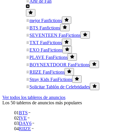
Arte de Fan
mejor Fanfictions
BTS Fanfictions
SEVENTEEN FanFictions
TXT FanFictions
EXO FanFictions
PLAVE FanFictions
BOYNEXTDOOR FanFictions
RIIZE FanFictions
Stray Kids FanFictions
Solicitar Tablón de Celebridades
Ver todos los tableros de anuncios
Los 50 tableros de anuncios más populares
01
BTS
02
IVE
03
DAY6
04
RIIZE