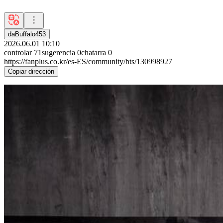
daBuffalo453
2026.06.01 10:10
controlar
71
sugerencia
0
chatarra
0
https://fanplus.co.kr/es-ES/community/bts/130998927
Copiar dirección