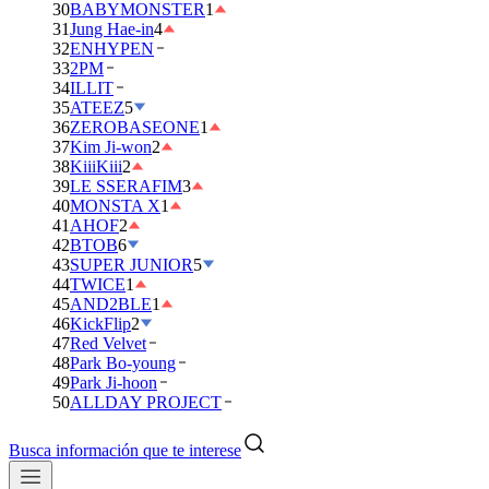
30
BABYMONSTER
1
31
Jung Hae-in
4
32
ENHYPEN
33
2PM
34
ILLIT
35
ATEEZ
5
36
ZEROBASEONE
1
37
Kim Ji-won
2
38
KiiiKiii
2
39
LE SSERAFIM
3
40
MONSTA X
1
41
AHOF
2
42
BTOB
6
43
SUPER JUNIOR
5
44
TWICE
1
45
AND2BLE
1
46
KickFlip
2
47
Red Velvet
48
Park Bo-young
49
Park Ji-hoon
50
ALLDAY PROJECT
Busca información que te interese