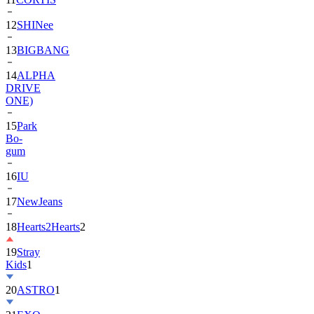
13
BIGBANG
14
ALPHA
DRIVE
ONE)
15
Park
Bo-
gum
16
IU
17
NewJeans
18
Hearts2Hearts
2
19
Stray
Kids
1
20
ASTRO
1
21
EXO