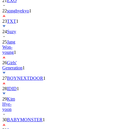
22
songhyekyo
1
23
TXT
1
24
Suzy
25
Jang
Won-
young
1
26
Girls'
Generation
1
27
BOYNEXTDOOR
1
28
IDID
1
29
Kim
Hye-
yoon
30
BABYMONSTER
1
31
Jung
Hae-