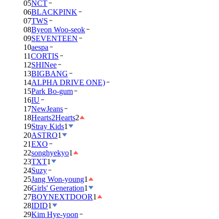
05
NCT
06
BLACKPINK
07
TWS
08
Byeon Woo-seok
09
SEVENTEEN
10
aespa
11
CORTIS
12
SHINee
13
BIGBANG
14
ALPHA DRIVE ONE)
15
Park Bo-gum
16
IU
17
NewJeans
18
Hearts2Hearts
2
19
Stray Kids
1
20
ASTRO
1
21
EXO
22
songhyekyo
1
23
TXT
1
24
Suzy
25
Jang Won-young
1
26
Girls' Generation
1
27
BOYNEXTDOOR
1
28
IDID
1
29
Kim Hye-yoon