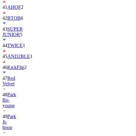
42
BTOB
6
43
SUPER
JUNIOR
5
44
TWICE
1
45
AND2BLE
1
46
KickFlip
2
47
Red
Velvet
48
Park
Bo-
young
49
Park
Ji-
hoon
50
ALLDAY
PROJECT