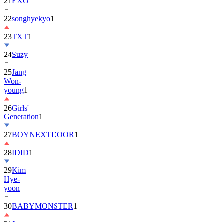
22
songhyekyo
1
23
TXT
1
24
Suzy
25
Jang
Won-
young
1
26
Girls'
Generation
1
27
BOYNEXTDOOR
1
28
IDID
1
29
Kim
Hye-
yoon
30
BABYMONSTER
1
31
Jung
Hae-