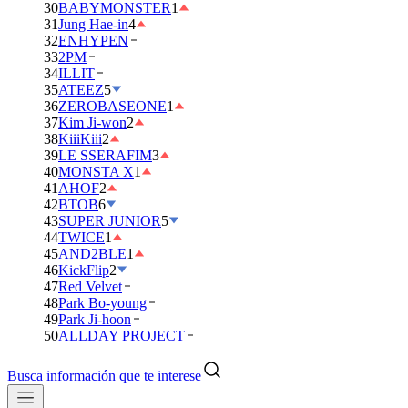
30
BABYMONSTER
1
31
Jung Hae-in
4
32
ENHYPEN
33
2PM
34
ILLIT
35
ATEEZ
5
36
ZEROBASEONE
1
37
Kim Ji-won
2
38
KiiiKiii
2
39
LE SSERAFIM
3
40
MONSTA X
1
41
AHOF
2
42
BTOB
6
43
SUPER JUNIOR
5
44
TWICE
1
45
AND2BLE
1
46
KickFlip
2
47
Red Velvet
48
Park Bo-young
49
Park Ji-hoon
50
ALLDAY PROJECT
Busca información que te interese