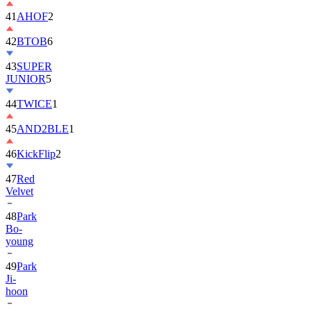
42
BTOB
6
43
SUPER
JUNIOR
5
44
TWICE
1
45
AND2BLE
1
46
KickFlip
2
47
Red
Velvet
48
Park
Bo-
young
49
Park
Ji-
hoon
50
ALLDAY
PROJECT