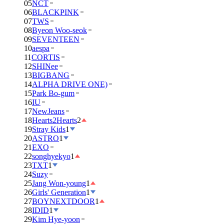
05
NCT
06
BLACKPINK
07
TWS
08
Byeon Woo-seok
09
SEVENTEEN
10
aespa
11
CORTIS
12
SHINee
13
BIGBANG
14
ALPHA DRIVE ONE)
15
Park Bo-gum
16
IU
17
NewJeans
18
Hearts2Hearts
2
19
Stray Kids
1
20
ASTRO
1
21
EXO
22
songhyekyo
1
23
TXT
1
24
Suzy
25
Jang Won-young
1
26
Girls' Generation
1
27
BOYNEXTDOOR
1
28
IDID
1
29
Kim Hye-yoon