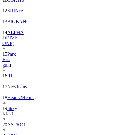
13
BIGBANG
14
ALPHA
DRIVE
ONE)
15
Park
Bo-
gum
16
IU
17
NewJeans
18
Hearts2Hearts
2
19
Stray
Kids
1
20
ASTRO
1
21
EXO