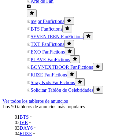
Arte de Fan
mejor Fanfictions
BTS Fanfictions
SEVENTEEN FanFictions
TXT FanFictions
EXO FanFictions
PLAVE FanFictions
BOYNEXTDOOR FanFictions
RIIZE FanFictions
Stray Kids FanFictions
Solicitar Tablón de Celebridades
Ver todos los tableros de anuncios
Los 50 tableros de anuncios más populares
01
BTS
02
IVE
03
DAY6
04
RIIZE