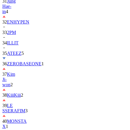
in
4
32
ENHYPEN
33
2PM
34
ILLIT
35
ATEEZ
5
36
ZEROBASEONE
1
37
Kim
Ji-
won
2
38
KiiiKiii
2
39
LE
SSERAFIM
3
40
MONSTA
X
1
41
AHOF
2