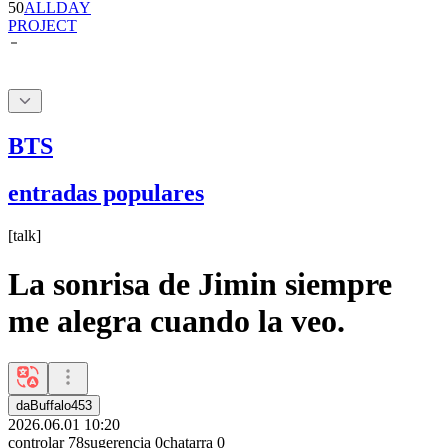
BTS
entradas populares
[
talk
]
La sonrisa de Jimin siempre
me alegra cuando la veo.
daBuffalo453
2026.06.01 10:20
controlar
78
sugerencia
0
chatarra
0