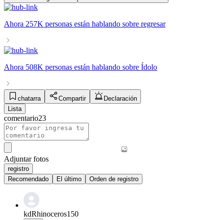
Ahora
257K personas
están hablando sobre
regresar
Ahora
508K personas
están hablando sobre
Ídolo
chatarra
Compartir
Declaración
Lista
comentario
23
Adjuntar fotos
registro
Recomendado
El último
Orden de registro
kdRhinoceros150