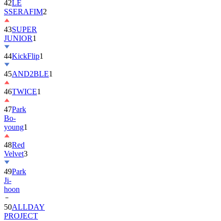
42
LE
SSERAFIM
2
43
SUPER
JUNIOR
1
44
KickFlip
1
45
AND2BLE
1
46
TWICE
1
47
Park
Bo-
young
1
48
Red
Velvet
3
49
Park
Ji-
hoon
50
ALLDAY
PROJECT