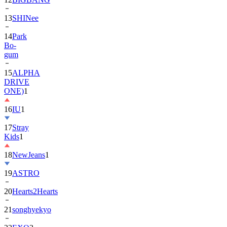
13
SHINee
14
Park
Bo-
gum
15
ALPHA
DRIVE
ONE)
1
16
IU
1
17
Stray
Kids
1
18
NewJeans
1
19
ASTRO
20
Hearts2Hearts
21
songhyekyo