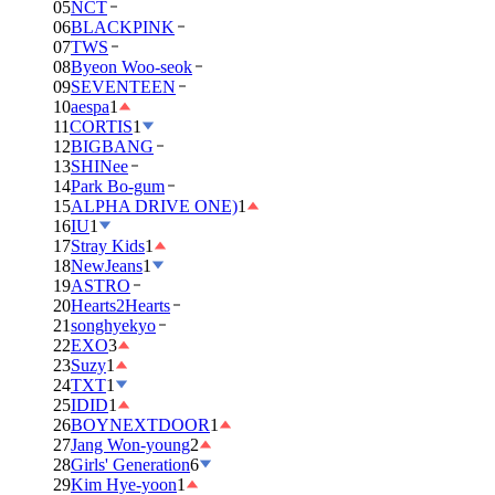
05
NCT
06
BLACKPINK
07
TWS
08
Byeon Woo-seok
09
SEVENTEEN
10
aespa
1
11
CORTIS
1
12
BIGBANG
13
SHINee
14
Park Bo-gum
15
ALPHA DRIVE ONE)
1
16
IU
1
17
Stray Kids
1
18
NewJeans
1
19
ASTRO
20
Hearts2Hearts
21
songhyekyo
22
EXO
3
23
Suzy
1
24
TXT
1
25
IDID
1
26
BOYNEXTDOOR
1
27
Jang Won-young
2
28
Girls' Generation
6
29
Kim Hye-yoon
1