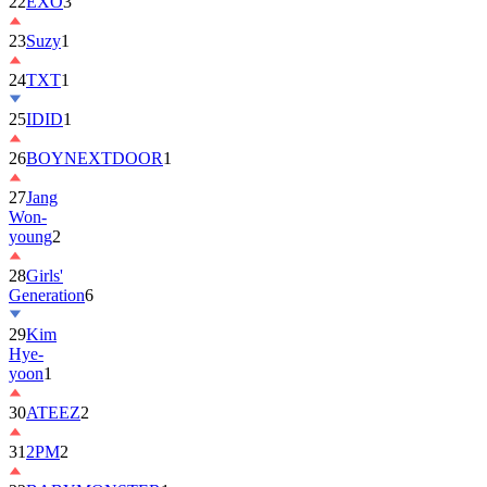
22
EXO
3
23
Suzy
1
24
TXT
1
25
IDID
1
26
BOYNEXTDOOR
1
27
Jang
Won-
young
2
28
Girls'
Generation
6
29
Kim
Hye-
yoon
1
30
ATEEZ
2
31
2PM
2