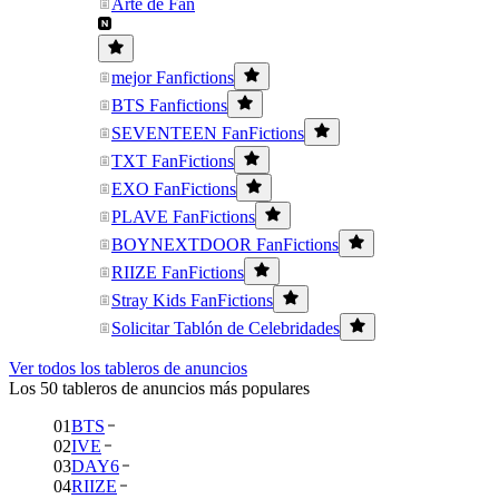
Arte de Fan
mejor Fanfictions
BTS Fanfictions
SEVENTEEN FanFictions
TXT FanFictions
EXO FanFictions
PLAVE FanFictions
BOYNEXTDOOR FanFictions
RIIZE FanFictions
Stray Kids FanFictions
Solicitar Tablón de Celebridades
Ver todos los tableros de anuncios
Los 50 tableros de anuncios más populares
01
BTS
02
IVE
03
DAY6
04
RIIZE