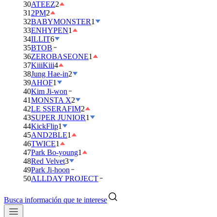
30
ATEEZ
2
31
2PM
2
32
BABYMONSTER
1
33
ENHYPEN
1
34
ILLIT
6
35
BTOB
36
ZEROBASEONE
1
37
KiiiKiii
4
38
Jung Hae-in
2
39
AHOF
1
40
Kim Ji-won
41
MONSTA X
2
42
LE SSERAFIM
2
43
SUPER JUNIOR
1
44
KickFlip
1
45
AND2BLE
1
46
TWICE
1
47
Park Bo-young
1
48
Red Velvet
3
49
Park Ji-hoon
50
ALLDAY PROJECT
Busca información que te interese