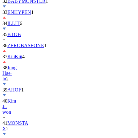
32
BABYMONSTER
1
33
ENHYPEN
1
34
ILLIT
6
35
BTOB
36
ZEROBASEONE
1
37
KiiiKiii
4
38
Jung
Hae-
in
2
39
AHOF
1
40
Kim
Ji-
won
41
MONSTA
X
2