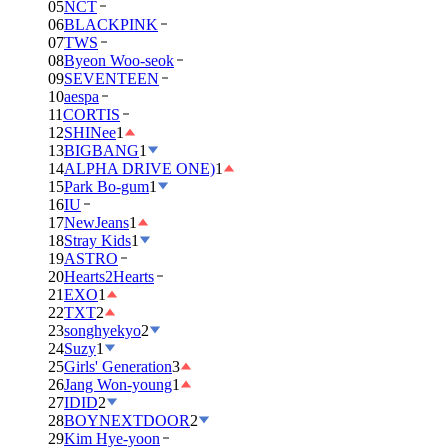
05
NCT
06
BLACKPINK
07
TWS
08
Byeon Woo-seok
09
SEVENTEEN
10
aespa
11
CORTIS
12
SHINee
1
13
BIGBANG
1
14
ALPHA DRIVE ONE)
1
15
Park Bo-gum
1
16
IU
17
NewJeans
1
18
Stray Kids
1
19
ASTRO
20
Hearts2Hearts
21
EXO
1
22
TXT
2
23
songhyekyo
2
24
Suzy
1
25
Girls' Generation
3
26
Jang Won-young
1
27
IDID
2
28
BOYNEXTDOOR
2
29
Kim Hye-yoon