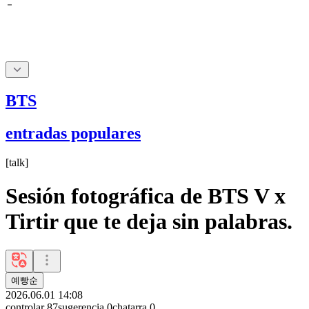
BTS
entradas populares
[
talk
]
Sesión fotográfica de BTS V x
Tirtir que te deja sin palabras.
예빵순
2026.06.01 14:08
controlar
87
sugerencia
0
chatarra
0