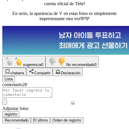
cuenta oficial de Tirtir!
En serio, la apariencia de V en estas fotos es simplemente
impresionante otra vez🩵🩵
sugerencia
0
No recomendado
0
chatarra
Compartir
Declaración
Lista
comentario
28
Adjuntar fotos
registro
Recomendado
El último
Orden de registro