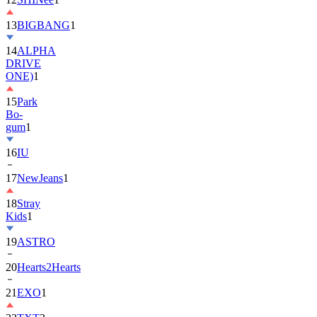
13
BIGBANG
1
14
ALPHA
DRIVE
ONE)
1
15
Park
Bo-
gum
1
16
IU
17
NewJeans
1
18
Stray
Kids
1
19
ASTRO
20
Hearts2Hearts
21
EXO
1