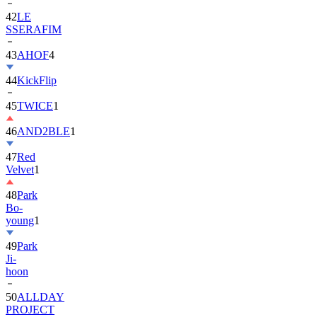
42
LE
SSERAFIM
43
AHOF
4
44
KickFlip
45
TWICE
1
46
AND2BLE
1
47
Red
Velvet
1
48
Park
Bo-
young
1
49
Park
Ji-
hoon
50
ALLDAY
PROJECT