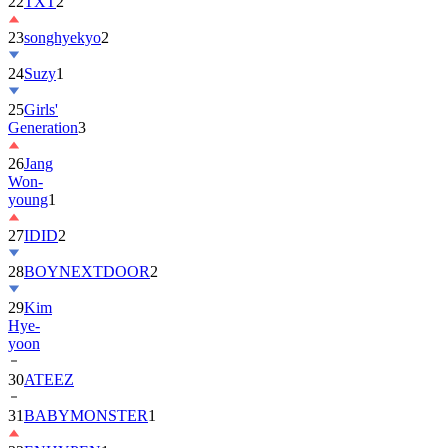
22
TXT
2
23
songhyekyo
2
24
Suzy
1
25
Girls'
Generation
3
26
Jang
Won-
young
1
27
IDID
2
28
BOYNEXTDOOR
2
29
Kim
Hye-
yoon
30
ATEEZ
31
BABYMONSTER
1