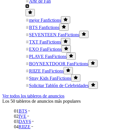
Arte de Fan
mejor Fanfictions
BTS Fanfictions
SEVENTEEN FanFictions
TXT FanFictions
EXO FanFictions
PLAVE FanFictions
BOYNEXTDOOR FanFictions
RIIZE FanFictions
Stray Kids FanFictions
Solicitar Tablón de Celebridades
Ver todos los tableros de anuncios
Los 50 tableros de anuncios más populares
01
BTS
02
IVE
03
DAY6
04
RIIZE