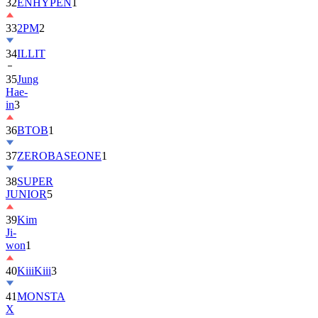
32
ENHYPEN
1
33
2PM
2
34
ILLIT
35
Jung
Hae-
in
3
36
BTOB
1
37
ZEROBASEONE
1
38
SUPER
JUNIOR
5
39
Kim
Ji-
won
1
40
KiiiKiii
3
41
MONSTA
X