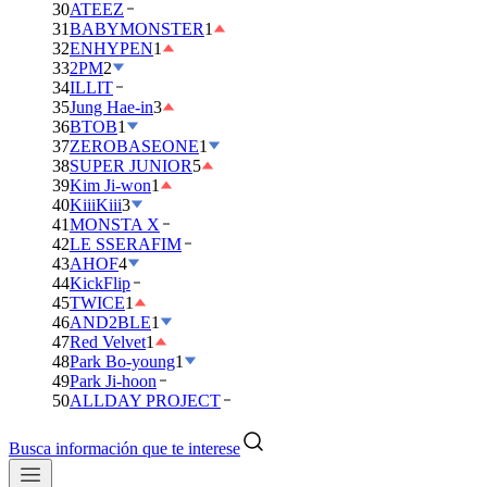
30
ATEEZ
31
BABYMONSTER
1
32
ENHYPEN
1
33
2PM
2
34
ILLIT
35
Jung Hae-in
3
36
BTOB
1
37
ZEROBASEONE
1
38
SUPER JUNIOR
5
39
Kim Ji-won
1
40
KiiiKiii
3
41
MONSTA X
42
LE SSERAFIM
43
AHOF
4
44
KickFlip
45
TWICE
1
46
AND2BLE
1
47
Red Velvet
1
48
Park Bo-young
1
49
Park Ji-hoon
50
ALLDAY PROJECT
Busca información que te interese