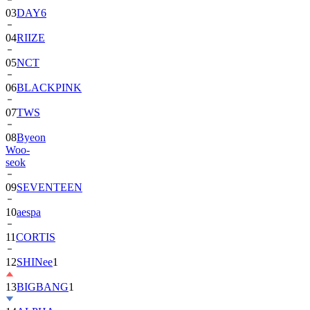
04
RIIZE
05
NCT
06
BLACKPINK
07
TWS
08
Byeon
Woo-
seok
09
SEVENTEEN
10
aespa
11
CORTIS
12
SHINee
1
13
BIGBANG
1
14
ALPHA
DRIVE