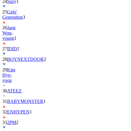
25
Girls'
Generation
3
26
Jang
Won-
young
1
27
IDID
2
28
BOYNEXTDOOR
2
29
Kim
Hye-
yoon
30
ATEEZ
31
BABYMONSTER
1
32
ENHYPEN
1
33
2PM
2
34
ILLIT