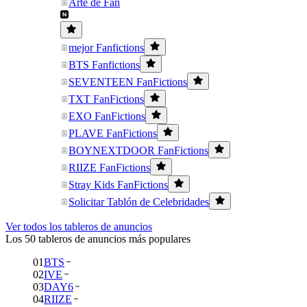
Arte de Fan
mejor Fanfictions
BTS Fanfictions
SEVENTEEN FanFictions
TXT FanFictions
EXO FanFictions
PLAVE FanFictions
BOYNEXTDOOR FanFictions
RIIZE FanFictions
Stray Kids FanFictions
Solicitar Tablón de Celebridades
Ver todos los tableros de anuncios
Los 50 tableros de anuncios más populares
01
BTS
02
IVE
03
DAY6
04
RIIZE