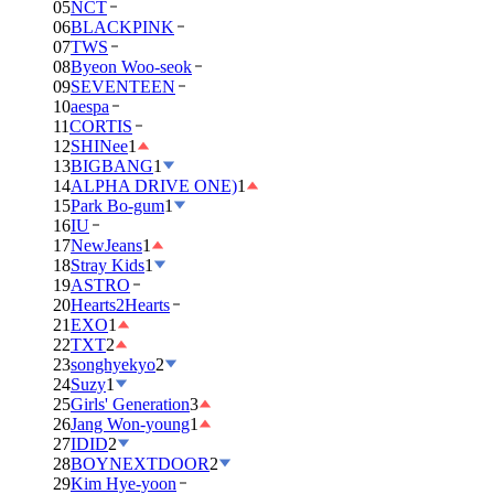
05
NCT
06
BLACKPINK
07
TWS
08
Byeon Woo-seok
09
SEVENTEEN
10
aespa
11
CORTIS
12
SHINee
1
13
BIGBANG
1
14
ALPHA DRIVE ONE)
1
15
Park Bo-gum
1
16
IU
17
NewJeans
1
18
Stray Kids
1
19
ASTRO
20
Hearts2Hearts
21
EXO
1
22
TXT
2
23
songhyekyo
2
24
Suzy
1
25
Girls' Generation
3
26
Jang Won-young
1
27
IDID
2
28
BOYNEXTDOOR
2
29
Kim Hye-yoon