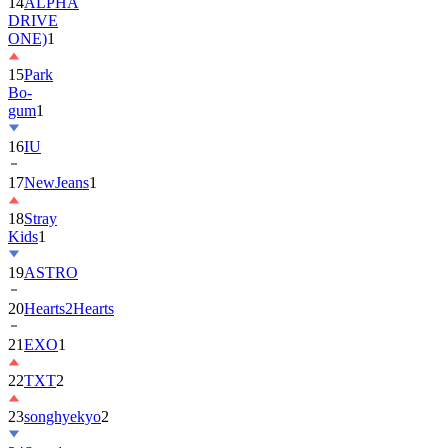
ONE)
1
15
Park
Bo-
gum
1
16
IU
17
NewJeans
1
18
Stray
Kids
1
19
ASTRO
20
Hearts2Hearts
21
EXO
1
22
TXT
2
23
songhyekyo
2
24
Suzy
1