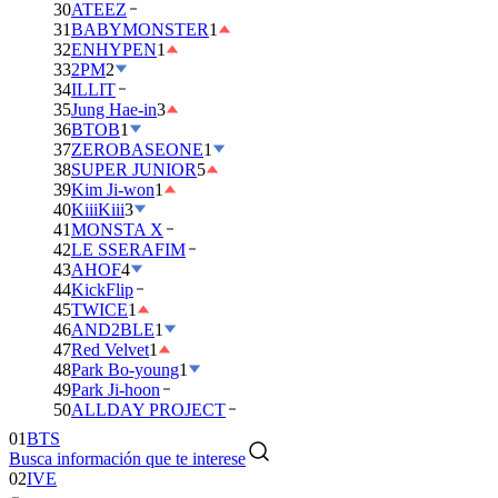
30
ATEEZ
31
BABYMONSTER
1
32
ENHYPEN
1
33
2PM
2
34
ILLIT
35
Jung Hae-in
3
36
BTOB
1
37
ZEROBASEONE
1
38
SUPER JUNIOR
5
39
Kim Ji-won
1
40
KiiiKiii
3
41
MONSTA X
42
LE SSERAFIM
43
AHOF
4
44
KickFlip
45
TWICE
1
46
AND2BLE
1
47
Red Velvet
1
48
Park Bo-young
1
49
Park Ji-hoon
01
BTS
50
ALLDAY PROJECT
02
IVE
Busca información que te interese
03
DAY6