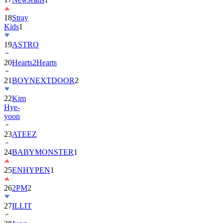
18
Stray
Kids
1
19
ASTRO
20
Hearts2Hearts
21
BOYNEXTDOOR
2
22
Kim
Hye-
yoon
23
ATEEZ
24
BABYMONSTER
1
25
ENHYPEN
1
26
2PM
2
27
ILLIT