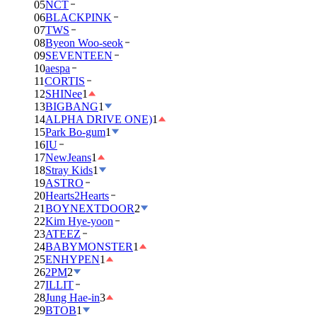
05
NCT
06
BLACKPINK
07
TWS
08
Byeon Woo-seok
09
SEVENTEEN
10
aespa
11
CORTIS
12
SHINee
1
13
BIGBANG
1
14
ALPHA DRIVE ONE)
1
15
Park Bo-gum
1
16
IU
17
NewJeans
1
18
Stray Kids
1
19
ASTRO
20
Hearts2Hearts
21
BOYNEXTDOOR
2
22
Kim Hye-yoon
23
ATEEZ
24
BABYMONSTER
1
25
ENHYPEN
1
26
2PM
2
27
ILLIT
28
Jung Hae-in
3
29
BTOB
1