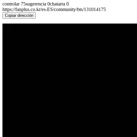
controlar
75
sugerencia
0
chatarra
0
https://fanplus.co.kr/es-ES/community/bts/131014175
Copiar dirección