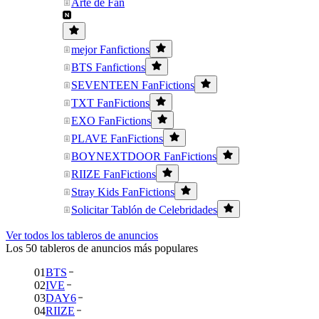
Arte de Fan
mejor Fanfictions
BTS Fanfictions
SEVENTEEN FanFictions
TXT FanFictions
EXO FanFictions
PLAVE FanFictions
BOYNEXTDOOR FanFictions
RIIZE FanFictions
Stray Kids FanFictions
Solicitar Tablón de Celebridades
Ver todos los tableros de anuncios
Los 50 tableros de anuncios más populares
01
BTS
02
IVE
03
DAY6
04
RIIZE