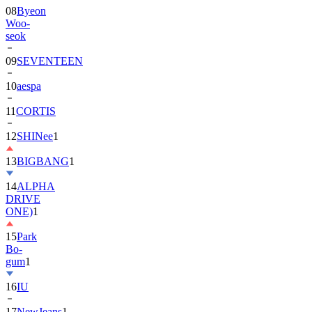
08
Byeon
Woo-
seok
09
SEVENTEEN
10
aespa
11
CORTIS
12
SHINee
1
13
BIGBANG
1
14
ALPHA
DRIVE
ONE)
1
15
Park
Bo-
gum
1
16
IU
17
NewJeans
1