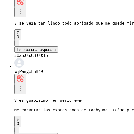
V se veía tan lindo todo abrigado que me quedé mir
0
Escribe una respuesta
2026.06.03 00:15
wjPangolin849
V es guapísimo, en serio ㅠㅠ

Me encantan las expresiones de Taehyung. ¿Cómo pue
0