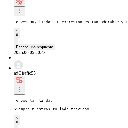
Te ves muy linda. Tu expresión es tan adorable y t
0
Escribe una respuesta
2026.06.05 20:43
mjGiraffe55
Te ves tan linda.

Siempre muestras tu lado travieso.
0