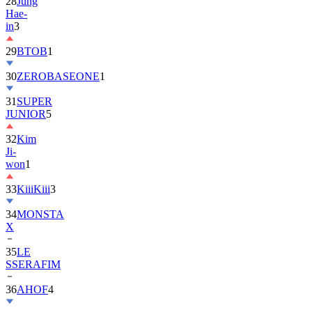
28
Jung
Hae-
in
3
29
BTOB
1
30
ZEROBASEONE
1
31
SUPER
JUNIOR
5
32
Kim
Ji-
won
1
33
KiiiKiii
3
34
MONSTA
X
35
LE
SSERAFIM
36
AHOF
4