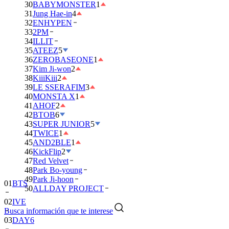
30
BABYMONSTER
1
31
Jung Hae-in
4
32
ENHYPEN
33
2PM
34
ILLIT
35
ATEEZ
5
36
ZEROBASEONE
1
37
Kim Ji-won
2
38
KiiiKiii
2
39
LE SSERAFIM
3
40
MONSTA X
1
41
AHOF
2
42
BTOB
6
43
SUPER JUNIOR
5
44
TWICE
1
45
AND2BLE
1
46
KickFlip
2
47
Red Velvet
48
Park Bo-young
49
Park Ji-hoon
01
BTS
50
ALLDAY PROJECT
02
IVE
Busca información que te interese
03
DAY6