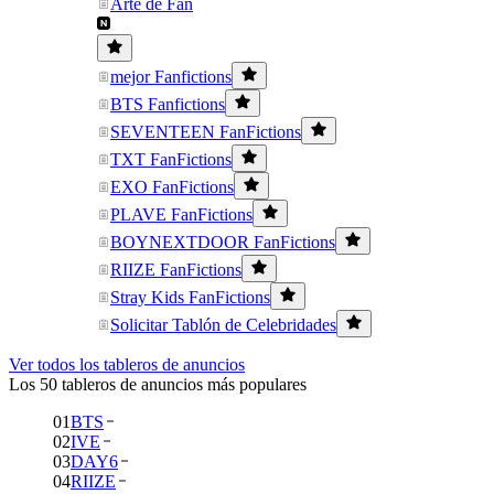
Arte de Fan
mejor Fanfictions
BTS Fanfictions
SEVENTEEN FanFictions
TXT FanFictions
EXO FanFictions
PLAVE FanFictions
BOYNEXTDOOR FanFictions
RIIZE FanFictions
Stray Kids FanFictions
Solicitar Tablón de Celebridades
Ver todos los tableros de anuncios
Los 50 tableros de anuncios más populares
01
BTS
02
IVE
03
DAY6
04
RIIZE