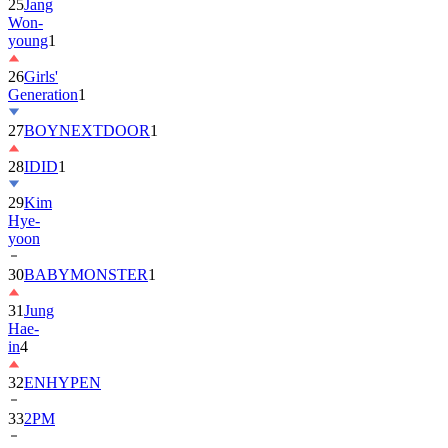
25
Jang
Won-
young
1
26
Girls'
Generation
1
27
BOYNEXTDOOR
1
28
IDID
1
29
Kim
Hye-
yoon
30
BABYMONSTER
1
31
Jung
Hae-
in
4
32
ENHYPEN
33
2PM