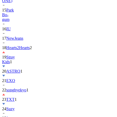
ONE)
15
Park
Bo-
gum
16
IU
17
NewJeans
18
Hearts2Hearts
2
19
Stray
Kids
1
20
ASTRO
1
21
EXO
22
songhyekyo
1
23
TXT
1
24
Suzy