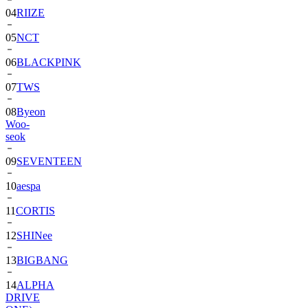
04
RIIZE
05
NCT
06
BLACKPINK
07
TWS
08
Byeon
Woo-
seok
09
SEVENTEEN
10
aespa
11
CORTIS
12
SHINee
13
BIGBANG
14
ALPHA
DRIVE