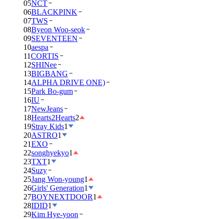
05
NCT
06
BLACKPINK
07
TWS
08
Byeon Woo-seok
09
SEVENTEEN
10
aespa
11
CORTIS
12
SHINee
13
BIGBANG
14
ALPHA DRIVE ONE)
15
Park Bo-gum
16
IU
17
NewJeans
18
Hearts2Hearts
2
19
Stray Kids
1
20
ASTRO
1
21
EXO
22
songhyekyo
1
23
TXT
1
24
Suzy
25
Jang Won-young
1
26
Girls' Generation
1
27
BOYNEXTDOOR
1
28
IDID
1
29
Kim Hye-yoon