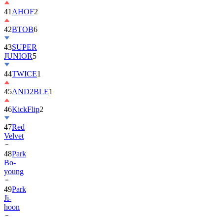
42
BTOB
6
43
SUPER
JUNIOR
5
44
TWICE
1
45
AND2BLE
1
46
KickFlip
2
47
Red
Velvet
48
Park
Bo-
young
49
Park
Ji-
hoon
50
ALLDAY
PROJECT