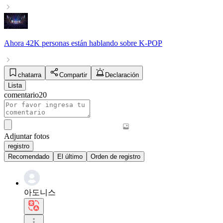
Ahora
42K personas
están hablando sobre
K-POP
chatarra
Compartir
Declaración
Lista
comentario
20
Adjuntar fotos
registro
Recomendado
El último
Orden de registro
아도니스