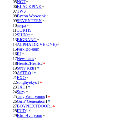
05
NCT
06
BLACKPINK
07
TWS
08
Byeon Woo-seok
09
SEVENTEEN
10
aespa
11
CORTIS
12
SHINee
13
BIGBANG
14
ALPHA DRIVE ONE)
15
Park Bo-gum
16
IU
17
NewJeans
18
Hearts2Hearts
2
19
Stray Kids
1
20
ASTRO
1
21
EXO
22
songhyekyo
1
23
TXT
1
24
Suzy
25
Jang Won-young
1
26
Girls' Generation
1
27
BOYNEXTDOOR
1
28
IDID
1
29
Kim Hye-yoon