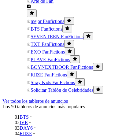
Arte de Fan
mejor Fanfictions
BTS Fanfictions
SEVENTEEN FanFictions
TXT FanFictions
EXO FanFictions
PLAVE FanFictions
BOYNEXTDOOR FanFictions
RIIZE FanFictions
Stray Kids FanFictions
Solicitar Tablón de Celebridades
Ver todos los tableros de anuncios
Los 50 tableros de anuncios más populares
01
BTS
02
IVE
03
DAY6
04
RIIZE