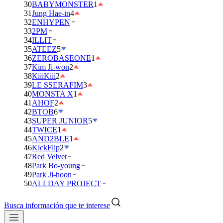
30
BABYMONSTER
1
31
Jung Hae-in
4
32
ENHYPEN
33
2PM
34
ILLIT
35
ATEEZ
5
36
ZEROBASEONE
1
37
Kim Ji-won
2
38
KiiiKiii
2
39
LE SSERAFIM
3
40
MONSTA X
1
41
AHOF
2
42
BTOB
6
43
SUPER JUNIOR
5
44
TWICE
1
45
AND2BLE
1
46
KickFlip
2
47
Red Velvet
48
Park Bo-young
49
Park Ji-hoon
50
ALLDAY PROJECT
Busca información que te interese