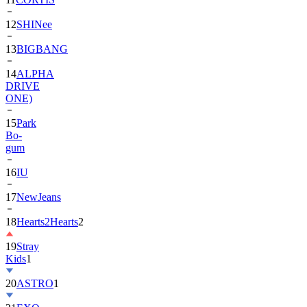
13
BIGBANG
14
ALPHA
DRIVE
ONE)
15
Park
Bo-
gum
16
IU
17
NewJeans
18
Hearts2Hearts
2
19
Stray
Kids
1
20
ASTRO
1
21
EXO