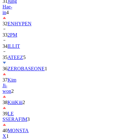
in
4
32
ENHYPEN
33
2PM
34
ILLIT
35
ATEEZ
5
36
ZEROBASEONE
1
37
Kim
Ji-
won
2
38
KiiiKiii
2
39
LE
SSERAFIM
3
40
MONSTA
X
1
41
AHOF
2