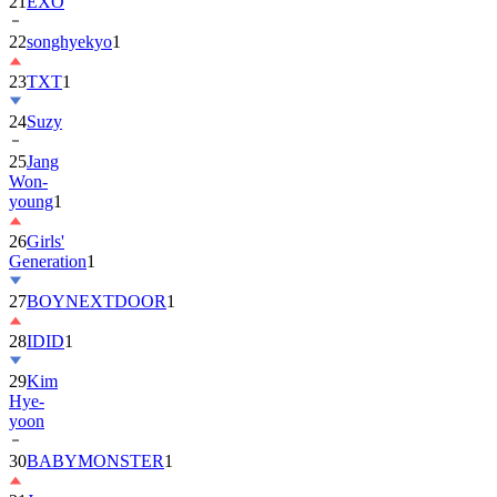
22
songhyekyo
1
23
TXT
1
24
Suzy
25
Jang
Won-
young
1
26
Girls'
Generation
1
27
BOYNEXTDOOR
1
28
IDID
1
29
Kim
Hye-
yoon
30
BABYMONSTER
1
31
Jung
Hae-