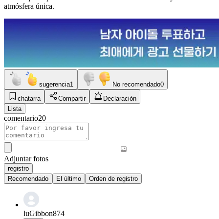
atmósfera única.
sugerencia
1
No recomendado
0
chatarra
Compartir
Declaración
Lista
comentario
20
Adjuntar fotos
registro
Recomendado
El último
Orden de registro
luGibbon874