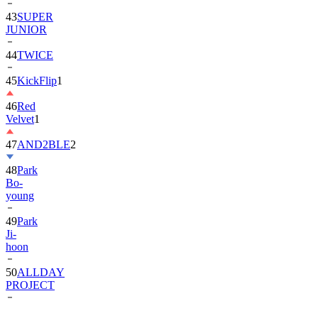
JUNIOR
44
TWICE
45
KickFlip
1
46
Red
Velvet
1
47
AND2BLE
2
48
Park
Bo-
young
49
Park
Ji-
hoon
50
ALLDAY
PROJECT