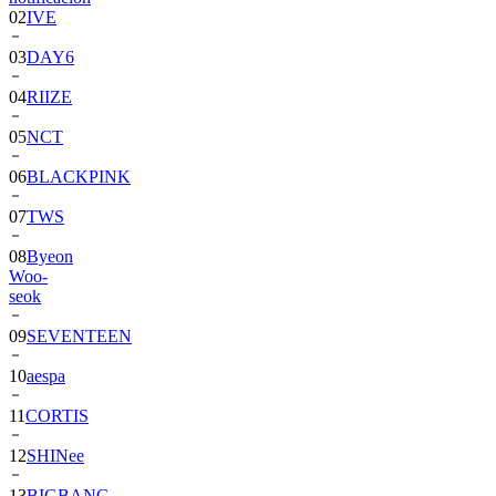
03
DAY6
04
RIIZE
05
NCT
06
BLACKPINK
07
TWS
08
Byeon
Woo-
seok
09
SEVENTEEN
10
aespa
11
CORTIS
12
SHINee
13
BIGBANG
14
ALPHA