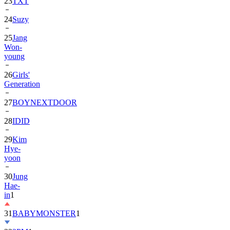
24
Suzy
25
Jang
Won-
young
26
Girls'
Generation
27
BOYNEXTDOOR
28
IDID
29
Kim
Hye-
yoon
30
Jung
Hae-
in
1
31
BABYMONSTER
1
32
2PM
1