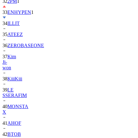
33
ENHYPEN
1
34
ILLIT
35
ATEEZ
36
ZEROBASEONE
37
Kim
Ji-
won
38
KiiiKiii
39
LE
SSERAFIM
40
MONSTA
X
41
AHOF
42
BTOB
43
SUPER