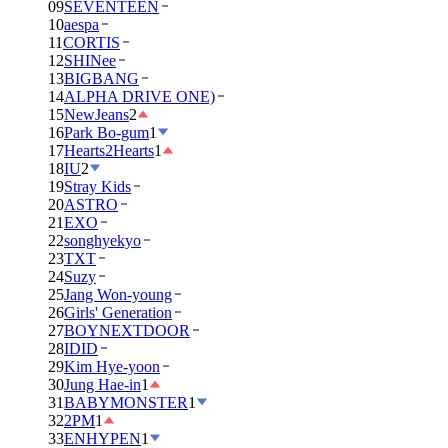
09
SEVENTEEN
10
aespa
11
CORTIS
12
SHINee
13
BIGBANG
14
ALPHA DRIVE ONE)
15
NewJeans
2
16
Park Bo-gum
1
17
Hearts2Hearts
1
18
IU
2
19
Stray Kids
20
ASTRO
21
EXO
22
songhyekyo
23
TXT
24
Suzy
25
Jang Won-young
26
Girls' Generation
27
BOYNEXTDOOR
28
IDID
29
Kim Hye-yoon
30
Jung Hae-in
1
31
BABYMONSTER
1
32
2PM
1
33
ENHYPEN
1