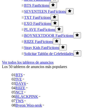
BTS Fanfictions
SEVENTEEN FanFictions
TXT FanFictions
EXO FanFictions
PLAVE FanFictions
BOYNEXTDOOR FanFictions
RIIZE FanFictions
Stray Kids FanFictions
Solicitar Tablón de Celebridades
Ver todos los tableros de anuncios
Los 50 tableros de anuncios más populares
01
BTS
02
IVE
03
DAY6
04
RIIZE
05
NCT
06
BLACKPINK
07
TWS
08
Byeon Woo-seok