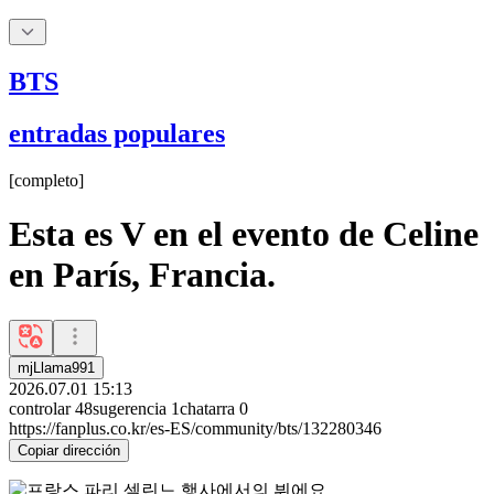
BTS
entradas populares
[
completo
]
Esta es V en el evento de Celine
en París, Francia.
mjLlama991
2026.07.01 15:13
controlar
48
sugerencia
1
chatarra
0
https://fanplus.co.kr/es-ES/community/bts/132280346
Copiar dirección