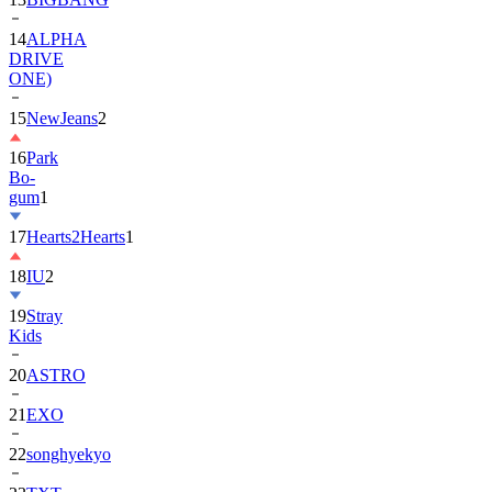
DRIVE
ONE)
15
NewJeans
2
16
Park
Bo-
gum
1
17
Hearts2Hearts
1
18
IU
2
19
Stray
Kids
20
ASTRO
21
EXO
22
songhyekyo
23
TXT