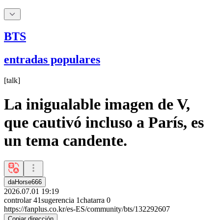
BTS
entradas populares
[
talk
]
La inigualable imagen de V,
que cautivó incluso a París, es
un tema candente.
daHorse666
2026.07.01 19:19
controlar
41
sugerencia
1
chatarra
0
https://fanplus.co.kr/es-ES/community/bts/132292607
Copiar dirección