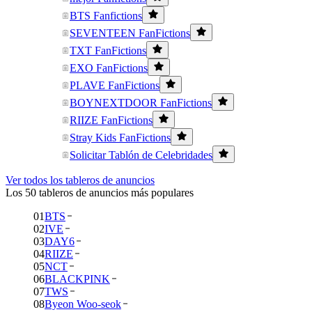
BTS Fanfictions
SEVENTEEN FanFictions
TXT FanFictions
EXO FanFictions
PLAVE FanFictions
BOYNEXTDOOR FanFictions
RIIZE FanFictions
Stray Kids FanFictions
Solicitar Tablón de Celebridades
Ver todos los tableros de anuncios
Los 50 tableros de anuncios más populares
01
BTS
02
IVE
03
DAY6
04
RIIZE
05
NCT
06
BLACKPINK
07
TWS
08
Byeon Woo-seok