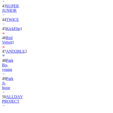
JUNIOR
44
TWICE
45
KickFlip
1
46
Red
Velvet
1
47
AND2BLE
2
48
Park
Bo-
young
49
Park
Ji-
hoon
50
ALLDAY
PROJECT