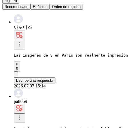
registro
Recomendado
El último
Orden de registro
아도니스
Las imágenes de V en París son realmente impresion
0
Escribe una respuesta
2026.07.07 15:14
pah659