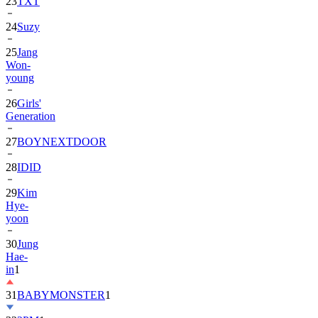
24
Suzy
25
Jang
Won-
young
26
Girls'
Generation
27
BOYNEXTDOOR
28
IDID
29
Kim
Hye-
yoon
30
Jung
Hae-
in
1
31
BABYMONSTER
1
32
2PM
1