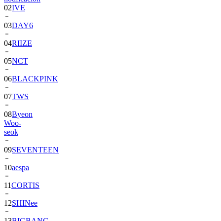
03
DAY6
04
RIIZE
05
NCT
06
BLACKPINK
07
TWS
08
Byeon
Woo-
seok
09
SEVENTEEN
10
aespa
11
CORTIS
12
SHINee
13
BIGBANG
14
ALPHA