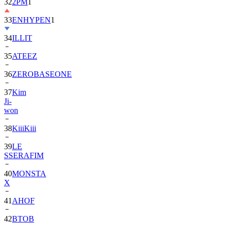
33
ENHYPEN
1
34
ILLIT
35
ATEEZ
36
ZEROBASEONE
37
Kim
Ji-
won
38
KiiiKiii
39
LE
SSERAFIM
40
MONSTA
X
41
AHOF
42
BTOB
43
SUPER