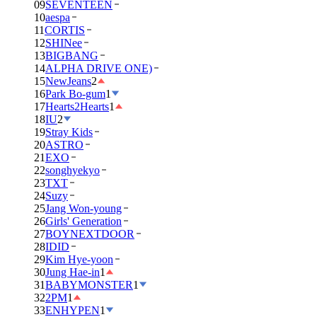
09
SEVENTEEN
10
aespa
11
CORTIS
12
SHINee
13
BIGBANG
14
ALPHA DRIVE ONE)
15
NewJeans
2
16
Park Bo-gum
1
17
Hearts2Hearts
1
18
IU
2
19
Stray Kids
20
ASTRO
21
EXO
22
songhyekyo
23
TXT
24
Suzy
25
Jang Won-young
26
Girls' Generation
27
BOYNEXTDOOR
28
IDID
29
Kim Hye-yoon
30
Jung Hae-in
1
31
BABYMONSTER
1
32
2PM
1
33
ENHYPEN
1