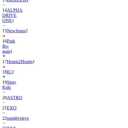
DRIVE
ONE)
15
NewJeans
2
16
Park
Bo-
gum
1
17
Hearts2Hearts
1
18
IU
2
19
Stray
Kids
20
ASTRO
21
EXO
22
songhyekyo
23
TXT