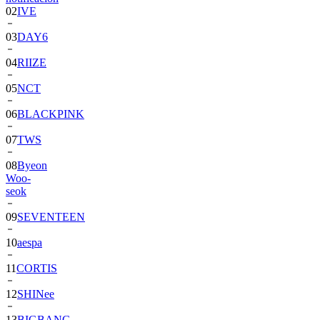
02
IVE
03
DAY6
04
RIIZE
05
NCT
06
BLACKPINK
07
TWS
08
Byeon
Woo-
seok
09
SEVENTEEN
10
aespa
11
CORTIS
12
SHINee
13
BIGBANG