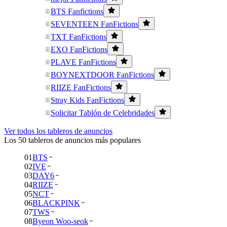
BTS Fanfictions
SEVENTEEN FanFictions
TXT FanFictions
EXO FanFictions
PLAVE FanFictions
BOYNEXTDOOR FanFictions
RIIZE FanFictions
Stray Kids FanFictions
Solicitar Tablón de Celebridades
Ver todos los tableros de anuncios
Los 50 tableros de anuncios más populares
01
BTS
02
IVE
03
DAY6
04
RIIZE
05
NCT
06
BLACKPINK
07
TWS
08
Byeon Woo-seok