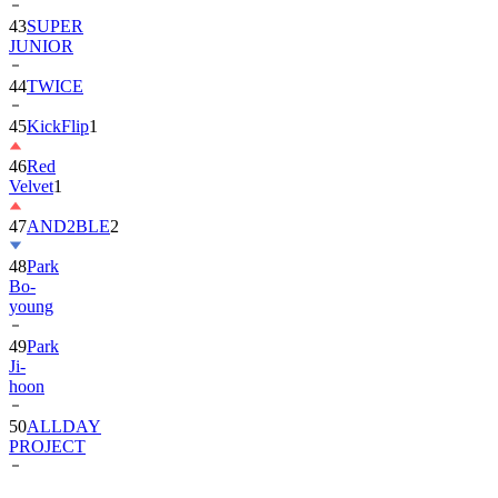
43
SUPER
JUNIOR
44
TWICE
45
KickFlip
1
46
Red
Velvet
1
47
AND2BLE
2
48
Park
Bo-
young
49
Park
Ji-
hoon
50
ALLDAY
PROJECT