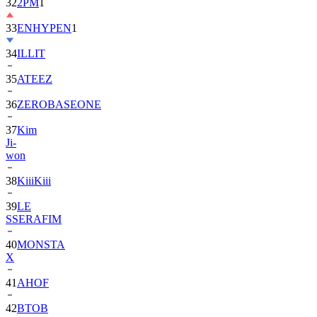
32
2PM
1
33
ENHYPEN
1
34
ILLIT
35
ATEEZ
36
ZEROBASEONE
37
Kim
Ji-
won
38
KiiiKiii
39
LE
SSERAFIM
40
MONSTA
X
41
AHOF
42
BTOB