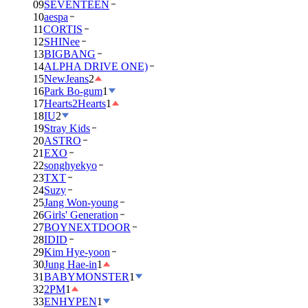
09
SEVENTEEN
10
aespa
11
CORTIS
12
SHINee
13
BIGBANG
14
ALPHA DRIVE ONE)
15
NewJeans
2
16
Park Bo-gum
1
17
Hearts2Hearts
1
18
IU
2
19
Stray Kids
20
ASTRO
21
EXO
22
songhyekyo
23
TXT
24
Suzy
25
Jang Won-young
26
Girls' Generation
27
BOYNEXTDOOR
28
IDID
29
Kim Hye-yoon
30
Jung Hae-in
1
31
BABYMONSTER
1
32
2PM
1
33
ENHYPEN
1