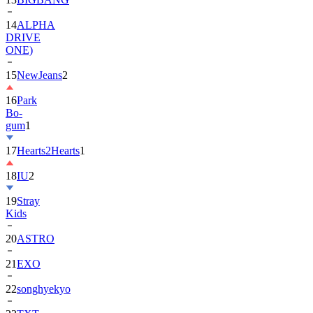
14
ALPHA
DRIVE
ONE)
15
NewJeans
2
16
Park
Bo-
gum
1
17
Hearts2Hearts
1
18
IU
2
19
Stray
Kids
20
ASTRO
21
EXO
22
songhyekyo