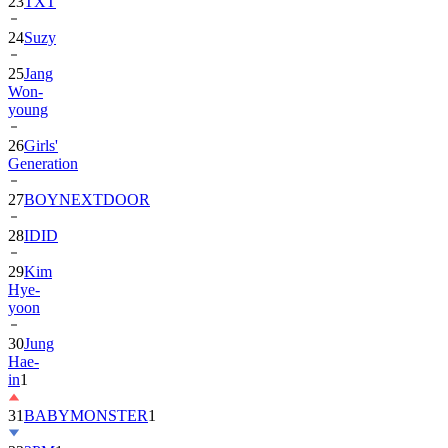
23
TXT
24
Suzy
25
Jang
Won-
young
26
Girls'
Generation
27
BOYNEXTDOOR
28
IDID
29
Kim
Hye-
yoon
30
Jung
Hae-
in
1
31
BABYMONSTER
1