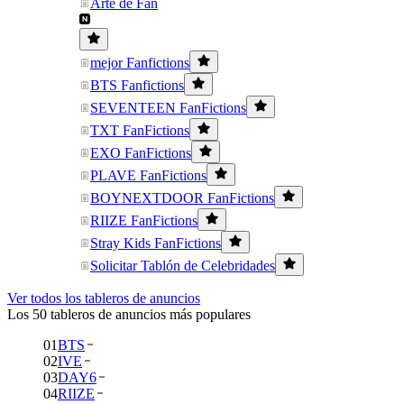
Arte de Fan
mejor Fanfictions
BTS Fanfictions
SEVENTEEN FanFictions
TXT FanFictions
EXO FanFictions
PLAVE FanFictions
BOYNEXTDOOR FanFictions
RIIZE FanFictions
Stray Kids FanFictions
Solicitar Tablón de Celebridades
Ver todos los tableros de anuncios
Los 50 tableros de anuncios más populares
01
BTS
02
IVE
03
DAY6
04
RIIZE