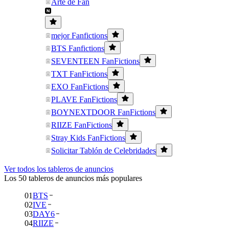
Arte de Fan
mejor Fanfictions
BTS Fanfictions
SEVENTEEN FanFictions
TXT FanFictions
EXO FanFictions
PLAVE FanFictions
BOYNEXTDOOR FanFictions
RIIZE FanFictions
Stray Kids FanFictions
Solicitar Tablón de Celebridades
Ver todos los tableros de anuncios
Los 50 tableros de anuncios más populares
01
BTS
02
IVE
03
DAY6
04
RIIZE