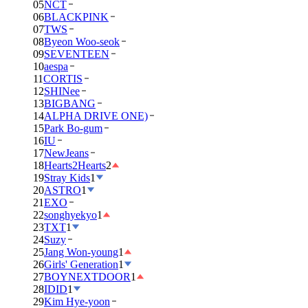
05
NCT
06
BLACKPINK
07
TWS
08
Byeon Woo-seok
09
SEVENTEEN
10
aespa
11
CORTIS
12
SHINee
13
BIGBANG
14
ALPHA DRIVE ONE)
15
Park Bo-gum
16
IU
17
NewJeans
18
Hearts2Hearts
2
19
Stray Kids
1
20
ASTRO
1
21
EXO
22
songhyekyo
1
23
TXT
1
24
Suzy
25
Jang Won-young
1
26
Girls' Generation
1
27
BOYNEXTDOOR
1
28
IDID
1
29
Kim Hye-yoon