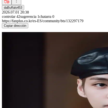
daBuffalo453
2026.07.01 20:38
controlar
42
sugerencia
1
chatarra
0
https://fanplus.co.kr/es-ES/community/bts/132297179
Copiar dirección