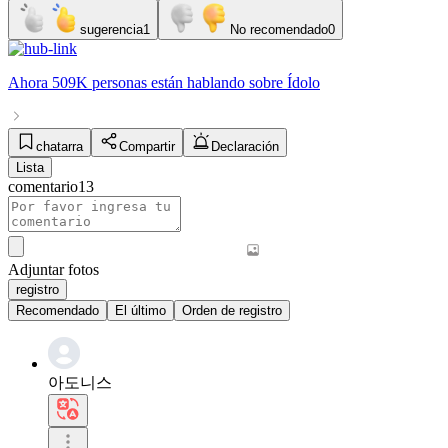
sugerencia
1
No recomendado
0
Ahora
509K personas
están hablando sobre
Ídolo
chatarra
Compartir
Declaración
Lista
comentario
13
Adjuntar fotos
registro
Recomendado
El último
Orden de registro
아도니스