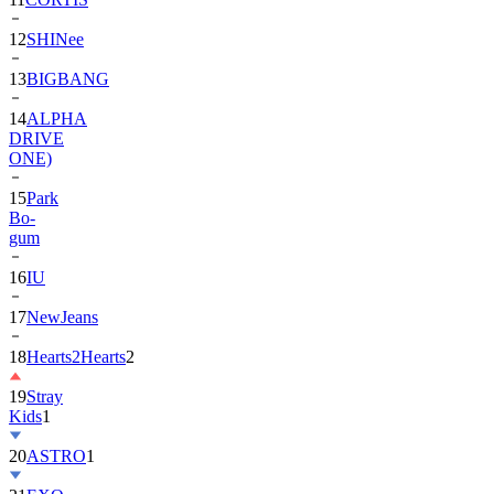
12
SHINee
13
BIGBANG
14
ALPHA
DRIVE
ONE)
15
Park
Bo-
gum
16
IU
17
NewJeans
18
Hearts2Hearts
2
19
Stray
Kids
1
20
ASTRO
1