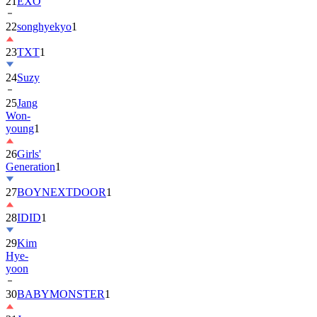
21
EXO
22
songhyekyo
1
23
TXT
1
24
Suzy
25
Jang
Won-
young
1
26
Girls'
Generation
1
27
BOYNEXTDOOR
1
28
IDID
1
29
Kim
Hye-
yoon
30
BABYMONSTER
1