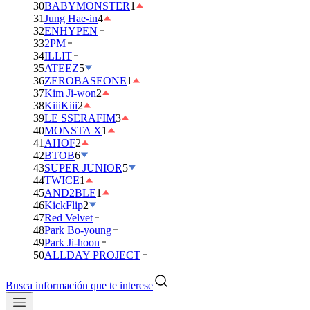
30
BABYMONSTER
1
31
Jung Hae-in
4
32
ENHYPEN
33
2PM
34
ILLIT
35
ATEEZ
5
36
ZEROBASEONE
1
37
Kim Ji-won
2
38
KiiiKiii
2
39
LE SSERAFIM
3
40
MONSTA X
1
41
AHOF
2
42
BTOB
6
43
SUPER JUNIOR
5
44
TWICE
1
45
AND2BLE
1
46
KickFlip
2
47
Red Velvet
48
Park Bo-young
49
Park Ji-hoon
50
ALLDAY PROJECT
Busca información que te interese