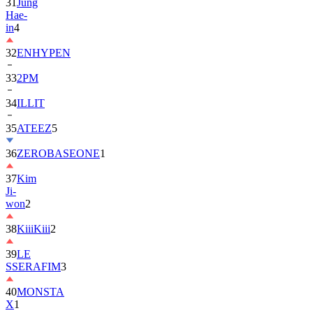
31
Jung
Hae-
in
4
32
ENHYPEN
33
2PM
34
ILLIT
35
ATEEZ
5
36
ZEROBASEONE
1
37
Kim
Ji-
won
2
38
KiiiKiii
2
39
LE
SSERAFIM
3
40
MONSTA
X
1