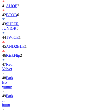
41
AHOF
2
42
BTOB
6
43
SUPER
JUNIOR
5
44
TWICE
1
45
AND2BLE
1
46
KickFlip
2
47
Red
Velvet
48
Park
Bo-
young
49
Park
Ji-
hoon