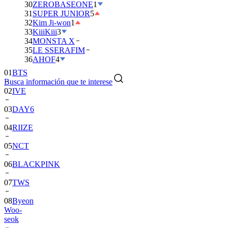
30
ZEROBASEONE
1
31
SUPER JUNIOR
5
32
Kim Ji-won
1
33
KiiiKiii
3
34
MONSTA X
35
LE SSERAFIM
36
AHOF
4
01
BTS
Busca información que te interese
02
IVE
03
DAY6
04
RIIZE
05
NCT
06
BLACKPINK
07
TWS
08
Byeon
Woo-
seok