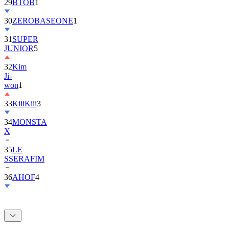
29
BTOB
1
30
ZEROBASEONE
1
31
SUPER
JUNIOR
5
32
Kim
Ji-
won
1
33
KiiiKiii
3
34
MONSTA
X
35
LE
SSERAFIM
36
AHOF
4