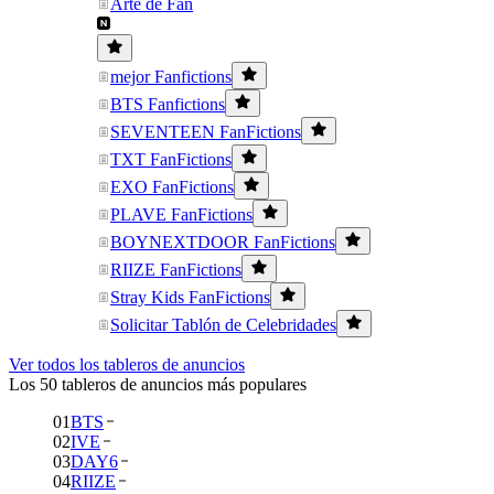
Arte de Fan
mejor Fanfictions
BTS Fanfictions
SEVENTEEN FanFictions
TXT FanFictions
EXO FanFictions
PLAVE FanFictions
BOYNEXTDOOR FanFictions
RIIZE FanFictions
Stray Kids FanFictions
Solicitar Tablón de Celebridades
Ver todos los tableros de anuncios
Los 50 tableros de anuncios más populares
01
BTS
02
IVE
03
DAY6
04
RIIZE