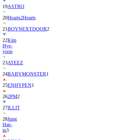
19
ASTRO
20
Hearts2Hearts
21
BOYNEXTDOOR
2
22
Kim
Hye-
yoon
23
ATEEZ
24
BABYMONSTER
1
25
ENHYPEN
1
26
2PM
2
27
ILLIT
28
Jung
Hae-
in
3