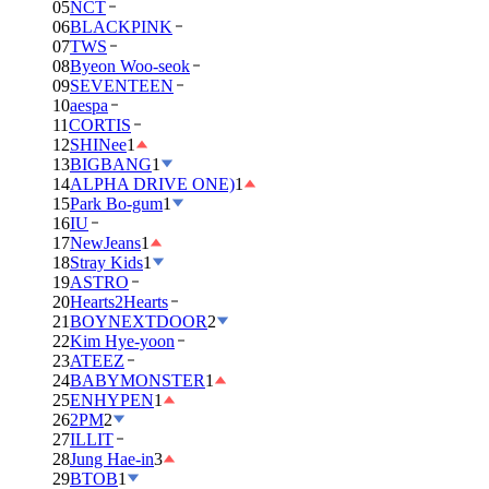
05
NCT
06
BLACKPINK
07
TWS
08
Byeon Woo-seok
09
SEVENTEEN
10
aespa
11
CORTIS
12
SHINee
1
13
BIGBANG
1
14
ALPHA DRIVE ONE)
1
15
Park Bo-gum
1
16
IU
17
NewJeans
1
18
Stray Kids
1
19
ASTRO
20
Hearts2Hearts
21
BOYNEXTDOOR
2
22
Kim Hye-yoon
23
ATEEZ
24
BABYMONSTER
1
25
ENHYPEN
1
26
2PM
2
27
ILLIT
28
Jung Hae-in
3
29
BTOB
1