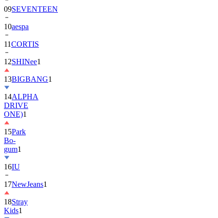
09
SEVENTEEN
10
aespa
11
CORTIS
12
SHINee
1
13
BIGBANG
1
14
ALPHA
DRIVE
ONE)
1
15
Park
Bo-
gum
1
16
IU
17
NewJeans
1
18
Stray
Kids
1