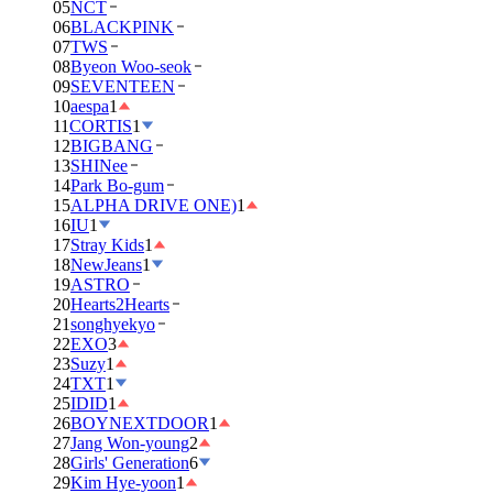
05
NCT
06
BLACKPINK
07
TWS
08
Byeon Woo-seok
09
SEVENTEEN
10
aespa
1
11
CORTIS
1
12
BIGBANG
13
SHINee
14
Park Bo-gum
15
ALPHA DRIVE ONE)
1
16
IU
1
17
Stray Kids
1
18
NewJeans
1
19
ASTRO
20
Hearts2Hearts
21
songhyekyo
22
EXO
3
23
Suzy
1
24
TXT
1
25
IDID
1
26
BOYNEXTDOOR
1
27
Jang Won-young
2
28
Girls' Generation
6
29
Kim Hye-yoon
1