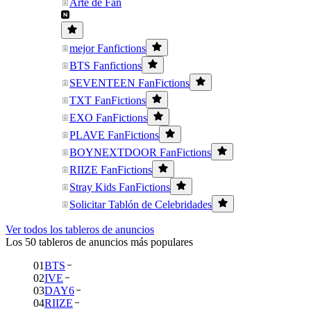
Arte de Fan
mejor Fanfictions
BTS Fanfictions
SEVENTEEN FanFictions
TXT FanFictions
EXO FanFictions
PLAVE FanFictions
BOYNEXTDOOR FanFictions
RIIZE FanFictions
Stray Kids FanFictions
Solicitar Tablón de Celebridades
Ver todos los tableros de anuncios
Los 50 tableros de anuncios más populares
01
BTS
02
IVE
03
DAY6
04
RIIZE