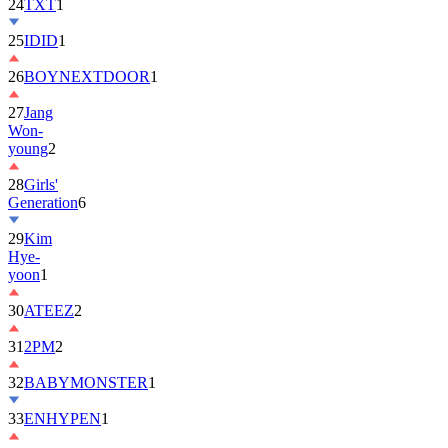
25
IDID
1
26
BOYNEXTDOOR
1
27
Jang
Won-
young
2
28
Girls'
Generation
6
29
Kim
Hye-
yoon
1
30
ATEEZ
2
31
2PM
2
32
BABYMONSTER
1
33
ENHYPEN
1
34
ILLIT
6