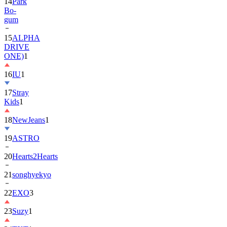
gum
15
ALPHA
DRIVE
ONE)
1
16
IU
1
17
Stray
Kids
1
18
NewJeans
1
19
ASTRO
20
Hearts2Hearts
21
songhyekyo
22
EXO
3
23
Suzy
1
24
TXT
1