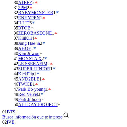
30
ATEEZ
2
31
2PM
2
32
BABYMONSTER
1
33
ENHYPEN
1
34
ILLIT
6
35
BTOB
36
ZEROBASEONE
1
37
KiiiKiii
4
38
Jung Hae-in
2
39
AHOF
1
40
Kim Ji-won
41
MONSTA X
2
42
LE SSERAFIM
2
43
SUPER JUNIOR
1
44
KickFlip
1
45
AND2BLE
1
46
TWICE
1
47
Park Bo-young
1
48
Red Velvet
3
49
Park Ji-hoon
01
BTS
50
ALLDAY PROJECT
02
IVE
Busca información que te interese
03
DAY6