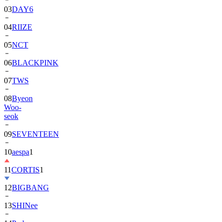
04
RIIZE
05
NCT
06
BLACKPINK
07
TWS
08
Byeon
Woo-
seok
09
SEVENTEEN
10
aespa
1
11
CORTIS
1
12
BIGBANG
13
SHINee
14
Park
Bo-