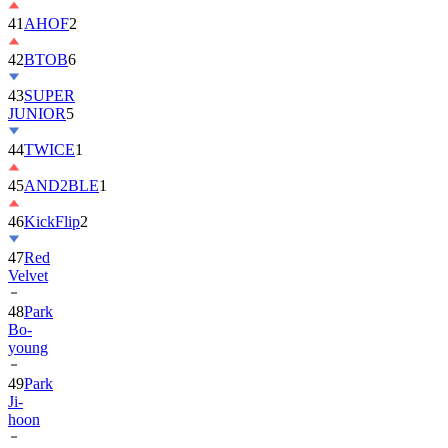
42
BTOB
6
43
SUPER
JUNIOR
5
44
TWICE
1
45
AND2BLE
1
46
KickFlip
2
47
Red
Velvet
48
Park
Bo-
young
49
Park
Ji-
hoon
50
ALLDAY
PROJECT