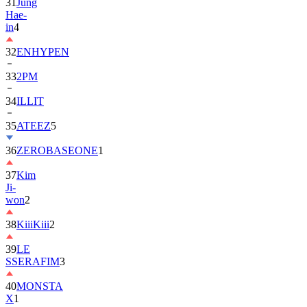
in
4
32
ENHYPEN
33
2PM
34
ILLIT
35
ATEEZ
5
36
ZEROBASEONE
1
37
Kim
Ji-
won
2
38
KiiiKiii
2
39
LE
SSERAFIM
3
40
MONSTA
X
1
41
AHOF
2