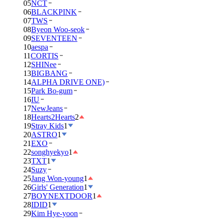
05
NCT
06
BLACKPINK
07
TWS
08
Byeon Woo-seok
09
SEVENTEEN
10
aespa
11
CORTIS
12
SHINee
13
BIGBANG
14
ALPHA DRIVE ONE)
15
Park Bo-gum
16
IU
17
NewJeans
18
Hearts2Hearts
2
19
Stray Kids
1
20
ASTRO
1
21
EXO
22
songhyekyo
1
23
TXT
1
24
Suzy
25
Jang Won-young
1
26
Girls' Generation
1
27
BOYNEXTDOOR
1
28
IDID
1
29
Kim Hye-yoon