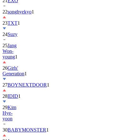
22
songhyekyo
1
23
TXT
1
24
Suzy
25
Jang
Won-
young
1
26
Girls'
Generation
1
27
BOYNEXTDOOR
1
28
IDID
1
29
Kim
Hye-
yoon
30
BABYMONSTER
1
31
Jung
Hae-