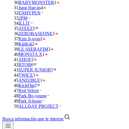
30
BABYMONSTER
1
31
Jung Hae-in
4
32
ENHYPEN
33
2PM
34
ILLIT
35
ATEEZ
5
36
ZEROBASEONE
1
37
Kim Ji-won
2
38
KiiiKiii
2
39
LE SSERAFIM
3
40
MONSTA X
1
41
AHOF
2
42
BTOB
6
43
SUPER JUNIOR
5
44
TWICE
1
45
AND2BLE
1
46
KickFlip
2
47
Red Velvet
48
Park Bo-young
49
Park Ji-hoon
50
ALLDAY PROJECT
Busca información que te interese