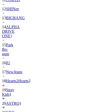
13
BIGBANG
14
ALPHA
DRIVE
ONE)
15
Park
Bo-
gum
16
IU
17
NewJeans
18
Hearts2Hearts
2
19
Stray
Kids
1
20
ASTRO
1
21
EXO