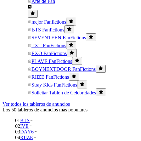
Arte de Fan
mejor Fanfictions
BTS Fanfictions
SEVENTEEN FanFictions
TXT FanFictions
EXO FanFictions
PLAVE FanFictions
BOYNEXTDOOR FanFictions
RIIZE FanFictions
Stray Kids FanFictions
Solicitar Tablón de Celebridades
Ver todos los tableros de anuncios
Los 50 tableros de anuncios más populares
01
BTS
02
IVE
03
DAY6
04
RIIZE