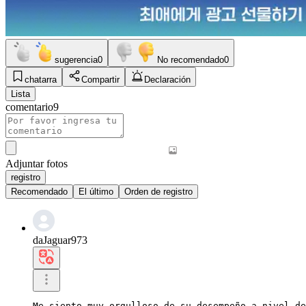
sugerencia
0
No recomendado
0
chatarra
Compartir
Declaración
Lista
comentario
9
Adjuntar fotos
registro
Recomendado
El último
Orden de registro
daJaguar973
Me siento muy orgulloso de su desempeño a nivel de