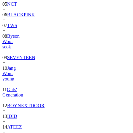
06
BLACKPINK
07
TWS
08
Byeon
Woo-
seok
09
SEVENTEEN
10
Jang
Won-
young
11
Girls'
Generation
12
BOYNEXTDOOR
13
IDID
14
ATEEZ
15
ZEROBASEONE