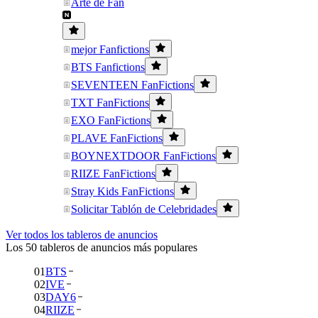
Arte de Fan
mejor Fanfictions
BTS Fanfictions
SEVENTEEN FanFictions
TXT FanFictions
EXO FanFictions
PLAVE FanFictions
BOYNEXTDOOR FanFictions
RIIZE FanFictions
Stray Kids FanFictions
Solicitar Tablón de Celebridades
Ver todos los tableros de anuncios
Los 50 tableros de anuncios más populares
01
BTS
02
IVE
03
DAY6
04
RIIZE