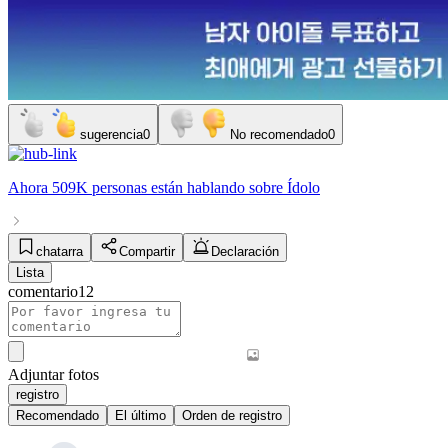
sugerencia
0
No recomendado
0
Ahora
509K personas
están hablando sobre
Ídolo
chatarra
Compartir
Declaración
Lista
comentario
12
Adjuntar fotos
registro
Recomendado
El último
Orden de registro