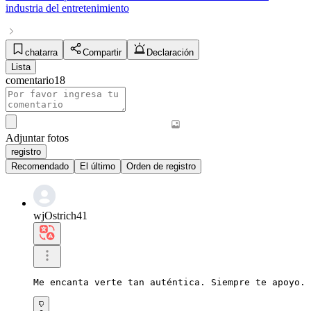
industria del entretenimiento
chatarra
Compartir
Declaración
Lista
comentario
18
Adjuntar fotos
registro
Recomendado
El último
Orden de registro
wjOstrich41
Me encanta verte tan auténtica. Siempre te apoyo.