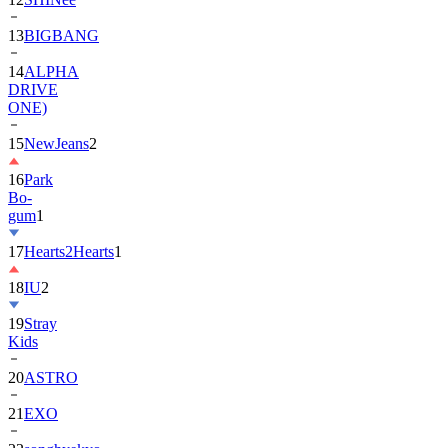
14
ALPHA
DRIVE
ONE)
15
NewJeans
2
16
Park
Bo-
gum
1
17
Hearts2Hearts
1
18
IU
2
19
Stray
Kids
20
ASTRO
21
EXO
22
songhyekyo