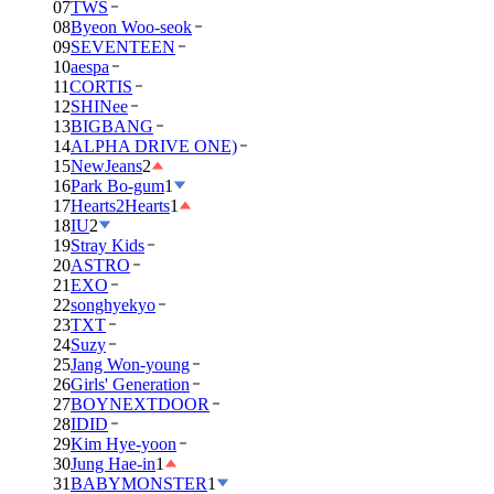
07
TWS
08
Byeon Woo-seok
09
SEVENTEEN
10
aespa
11
CORTIS
12
SHINee
13
BIGBANG
14
ALPHA DRIVE ONE)
15
NewJeans
2
16
Park Bo-gum
1
17
Hearts2Hearts
1
18
IU
2
19
Stray Kids
20
ASTRO
21
EXO
22
songhyekyo
23
TXT
24
Suzy
25
Jang Won-young
26
Girls' Generation
27
BOYNEXTDOOR
28
IDID
29
Kim Hye-yoon
30
Jung Hae-in
1
31
BABYMONSTER
1