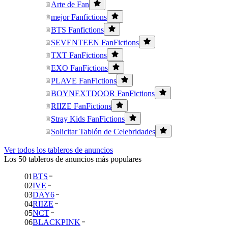
Arte de Fan
mejor Fanfictions
BTS Fanfictions
SEVENTEEN FanFictions
TXT FanFictions
EXO FanFictions
PLAVE FanFictions
BOYNEXTDOOR FanFictions
RIIZE FanFictions
Stray Kids FanFictions
Solicitar Tablón de Celebridades
Ver todos los tableros de anuncios
Los 50 tableros de anuncios más populares
01
BTS
02
IVE
03
DAY6
04
RIIZE
05
NCT
06
BLACKPINK