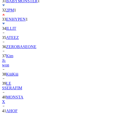
32
2PM
1
33
ENHYPEN
1
34
ILLIT
35
ATEEZ
36
ZEROBASEONE
37
Kim
Ji-
won
38
KiiiKiii
39
LE
SSERAFIM
40
MONSTA
X
41
AHOF
42
BTOB