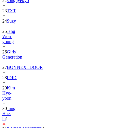
23
TXT
24
Suzy
25
Jang
Won-
young
26
Girls'
Generation
27
BOYNEXTDOOR
28
IDID
29
Kim
Hye-
yoon
30
Jung
Hae-
in
1
31
BABYMONSTER
1