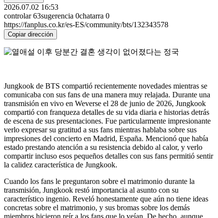
2026.07.02 16:53
controlar
63
sugerencia
0
chatarra
0
https://fanplus.co.kr/es-ES/community/bts/132343578
Copiar dirección
Jungkook de BTS compartió recientemente novedades mientras se
comunicaba con sus fans de una manera muy relajada. Durante una
transmisión en vivo en Weverse el 28 de junio de 2026, Jungkook
compartió con franqueza detalles de su vida diaria e historias detrás
de escena de sus presentaciones. Fue particularmente impresionante
verlo expresar su gratitud a sus fans mientras hablaba sobre sus
impresiones del concierto en Madrid, España. Mencionó que había
estado prestando atención a su resistencia debido al calor, y verlo
compartir incluso esos pequeños detalles con sus fans permitió sentir
la calidez característica de Jungkook.
Cuando los fans le preguntaron sobre el matrimonio durante la
transmisión, Jungkook restó importancia al asunto con su
característico ingenio. Reveló honestamente que aún no tiene ideas
concretas sobre el matrimonio, y sus bromas sobre los demás
miembros hicieron reír a los fans que lo veían. De hecho, aunque