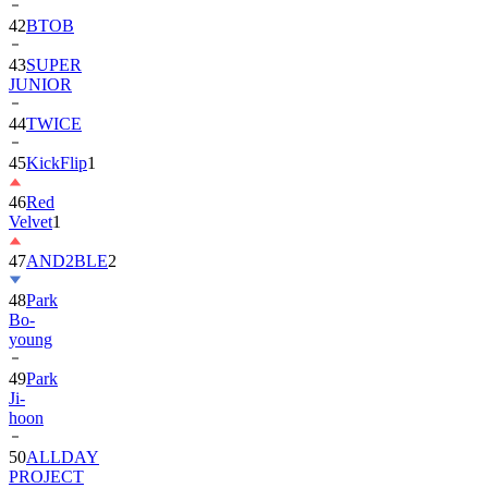
43
SUPER
JUNIOR
44
TWICE
45
KickFlip
1
46
Red
Velvet
1
47
AND2BLE
2
48
Park
Bo-
young
49
Park
Ji-
hoon
50
ALLDAY
PROJECT