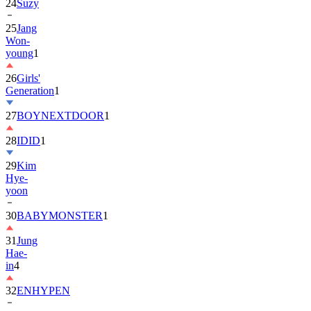
25
Jang
Won-
young
1
26
Girls'
Generation
1
27
BOYNEXTDOOR
1
28
IDID
1
29
Kim
Hye-
yoon
30
BABYMONSTER
1
31
Jung
Hae-
in
4
32
ENHYPEN
33
2PM