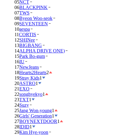
05
NCT
06
BLACKPINK
07
TWS
08
Byeon Woo-seok
09
SEVENTEEN
10
aespa
11
CORTIS
12
SHINee
13
BIGBANG
14
ALPHA DRIVE ONE)
15
Park Bo-gum
16
IU
17
NewJeans
18
Hearts2Hearts
2
19
Stray Kids
1
20
ASTRO
1
21
EXO
22
songhyekyo
1
23
TXT
1
24
Suzy
25
Jang Won-young
1
26
Girls' Generation
1
27
BOYNEXTDOOR
1
28
IDID
1
29
Kim Hye-yoon