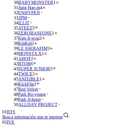
30
BABYMONSTER
1
31
Jung Hae-in
4
32
ENHYPEN
33
2PM
34
ILLIT
35
ATEEZ
5
36
ZEROBASEONE
1
37
Kim Ji-won
2
38
KiiiKiii
2
39
LE SSERAFIM
3
40
MONSTA X
1
41
AHOF
2
42
BTOB
6
43
SUPER JUNIOR
5
44
TWICE
1
45
AND2BLE
1
46
KickFlip
2
47
Red Velvet
48
Park Bo-young
49
Park Ji-hoon
01
BTS
50
ALLDAY PROJECT
02
IVE
Busca información que te interese
03
DAY6