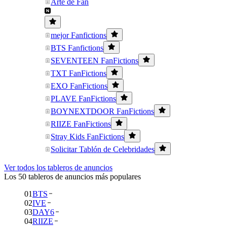
Arte de Fan
mejor Fanfictions
BTS Fanfictions
SEVENTEEN FanFictions
TXT FanFictions
EXO FanFictions
PLAVE FanFictions
BOYNEXTDOOR FanFictions
RIIZE FanFictions
Stray Kids FanFictions
Solicitar Tablón de Celebridades
Ver todos los tableros de anuncios
Los 50 tableros de anuncios más populares
01
BTS
02
IVE
03
DAY6
04
RIIZE