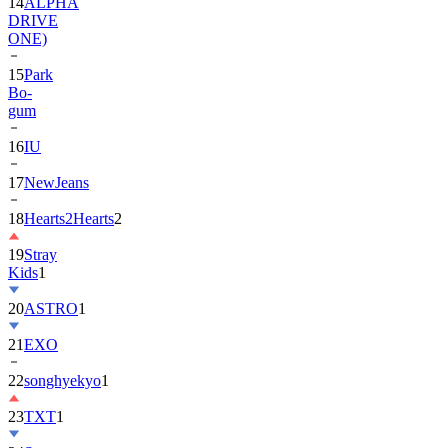
ONE)
15
Park
Bo-
gum
16
IU
17
NewJeans
18
Hearts2Hearts
2
19
Stray
Kids
1
20
ASTRO
1
21
EXO
22
songhyekyo
1
23
TXT
1
24
Suzy