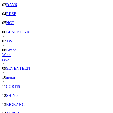
04
RIIZE
05
NCT
06
BLACKPINK
07
TWS
08
Byeon
Woo-
seok
09
SEVENTEEN
10
aespa
11
CORTIS
12
SHINee
13
BIGBANG
14
ALPHA
DRIVE