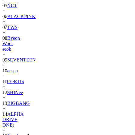
06
BLACKPINK
07
TWS
08
Byeon
Woo-
seok
09
SEVENTEEN
10
aespa
11
CORTIS
12
SHINee
13
BIGBANG
14
ALPHA
DRIVE
ONE)
15
NewJeans
2