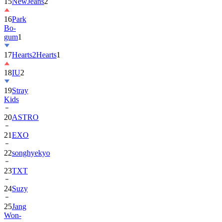
16
Park
Bo-
gum
1
17
Hearts2Hearts
1
18
IU
2
19
Stray
Kids
20
ASTRO
21
EXO
22
songhyekyo
23
TXT
24
Suzy
25
Jang
Won-
young