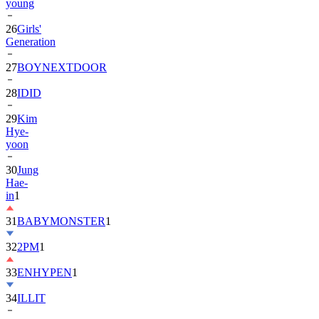
26
Girls'
Generation
27
BOYNEXTDOOR
28
IDID
29
Kim
Hye-
yoon
30
Jung
Hae-
in
1
31
BABYMONSTER
1
32
2PM
1
33
ENHYPEN
1
34
ILLIT
35
ATEEZ