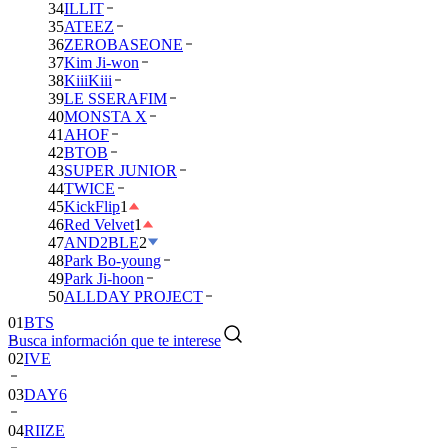
34
ILLIT
35
ATEEZ
36
ZEROBASEONE
37
Kim Ji-won
38
KiiiKiii
39
LE SSERAFIM
40
MONSTA X
41
AHOF
42
BTOB
43
SUPER JUNIOR
44
TWICE
45
KickFlip
1
46
Red Velvet
1
47
AND2BLE
2
48
Park Bo-young
49
Park Ji-hoon
01
BTS
50
ALLDAY PROJECT
02
IVE
Busca información que te interese
03
DAY6
04
RIIZE
05
NCT