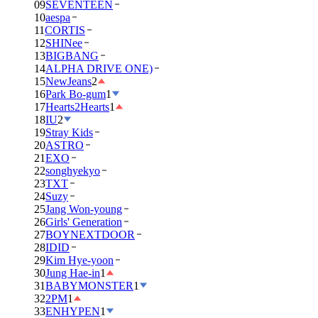
09
SEVENTEEN
10
aespa
11
CORTIS
12
SHINee
13
BIGBANG
14
ALPHA DRIVE ONE)
15
NewJeans
2
16
Park Bo-gum
1
17
Hearts2Hearts
1
18
IU
2
19
Stray Kids
20
ASTRO
21
EXO
22
songhyekyo
23
TXT
24
Suzy
25
Jang Won-young
26
Girls' Generation
27
BOYNEXTDOOR
28
IDID
29
Kim Hye-yoon
30
Jung Hae-in
1
31
BABYMONSTER
1
32
2PM
1
33
ENHYPEN
1