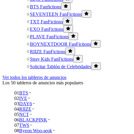
BTS Fanfictions
SEVENTEEN FanFictions
TXT FanFictions
EXO FanFictions
PLAVE FanFictions
BOYNEXTDOOR FanFictions
RIIZE FanFictions
Stray Kids FanFictions
Solicitar Tablón de Celebridades
Ver todos los tableros de anuncios
Los 50 tableros de anuncios más populares
01
BTS
02
IVE
03
DAY6
04
RIIZE
05
NCT
06
BLACKPINK
07
TWS
08
Byeon Woo-seok