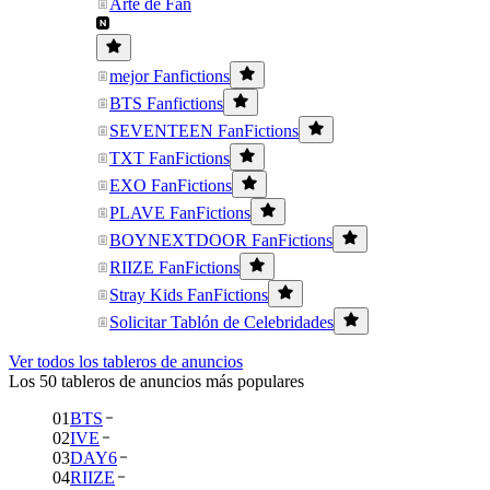
Arte de Fan
mejor Fanfictions
BTS Fanfictions
SEVENTEEN FanFictions
TXT FanFictions
EXO FanFictions
PLAVE FanFictions
BOYNEXTDOOR FanFictions
RIIZE FanFictions
Stray Kids FanFictions
Solicitar Tablón de Celebridades
Ver todos los tableros de anuncios
Los 50 tableros de anuncios más populares
01
BTS
02
IVE
03
DAY6
04
RIIZE