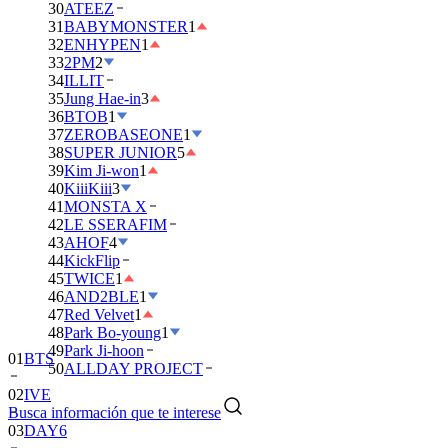
30
ATEEZ
31
BABYMONSTER
1
32
ENHYPEN
1
33
2PM
2
34
ILLIT
35
Jung Hae-in
3
36
BTOB
1
37
ZEROBASEONE
1
38
SUPER JUNIOR
5
39
Kim Ji-won
1
40
KiiiKiii
3
41
MONSTA X
42
LE SSERAFIM
43
AHOF
4
44
KickFlip
45
TWICE
1
46
AND2BLE
1
47
Red Velvet
1
48
Park Bo-young
1
49
Park Ji-hoon
01
BTS
50
ALLDAY PROJECT
02
IVE
Busca información que te interese
03
DAY6