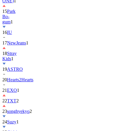
ONE)
1
15
Park
Bo-
gum
1
16
IU
17
NewJeans
1
18
Stray
Kids
1
19
ASTRO
20
Hearts2Hearts
21
EXO
1
22
TXT
2
23
songhyekyo
2
24
Suzy
1