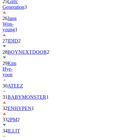
25
Girls'
Generation
3
26
Jang
Won-
young
1
27
IDID
2
28
BOYNEXTDOOR
2
29
Kim
Hye-
yoon
30
ATEEZ
31
BABYMONSTER
1
32
ENHYPEN
1
33
2PM
2
34
ILLIT