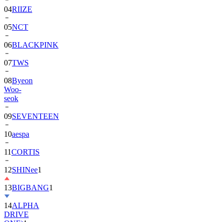
04
RIIZE
05
NCT
06
BLACKPINK
07
TWS
08
Byeon
Woo-
seok
09
SEVENTEEN
10
aespa
11
CORTIS
12
SHINee
1
13
BIGBANG
1
14
ALPHA
DRIVE