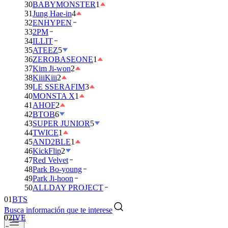
30
BABYMONSTER
1
31
Jung Hae-in
4
32
ENHYPEN
33
2PM
34
ILLIT
35
ATEEZ
5
36
ZEROBASEONE
1
37
Kim Ji-won
2
38
KiiiKiii
2
39
LE SSERAFIM
3
40
MONSTA X
1
41
AHOF
2
42
BTOB
6
43
SUPER JUNIOR
5
44
TWICE
1
45
AND2BLE
1
46
KickFlip
2
47
Red Velvet
48
Park Bo-young
49
Park Ji-hoon
50
ALLDAY PROJECT
01
BTS
Busca información que te interese
02
IVE