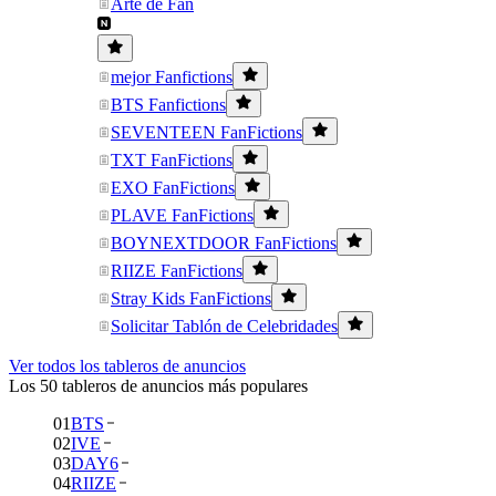
Arte de Fan
mejor Fanfictions
BTS Fanfictions
SEVENTEEN FanFictions
TXT FanFictions
EXO FanFictions
PLAVE FanFictions
BOYNEXTDOOR FanFictions
RIIZE FanFictions
Stray Kids FanFictions
Solicitar Tablón de Celebridades
Ver todos los tableros de anuncios
Los 50 tableros de anuncios más populares
01
BTS
02
IVE
03
DAY6
04
RIIZE