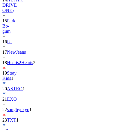
DRIVE
ONE)
15
Park
Bo-
gum
16
IU
17
NewJeans
18
Hearts2Hearts
2
19
Stray
Kids
1
20
ASTRO
1
21
EXO
22
songhyekyo
1
23
TXT
1