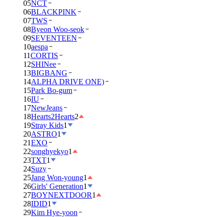
05
NCT
06
BLACKPINK
07
TWS
08
Byeon Woo-seok
09
SEVENTEEN
10
aespa
11
CORTIS
12
SHINee
13
BIGBANG
14
ALPHA DRIVE ONE)
15
Park Bo-gum
16
IU
17
NewJeans
18
Hearts2Hearts
2
19
Stray Kids
1
20
ASTRO
1
21
EXO
22
songhyekyo
1
23
TXT
1
24
Suzy
25
Jang Won-young
1
26
Girls' Generation
1
27
BOYNEXTDOOR
1
28
IDID
1
29
Kim Hye-yoon