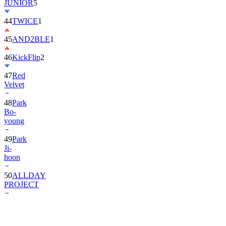
JUNIOR
5
44
TWICE
1
45
AND2BLE
1
46
KickFlip
2
47
Red
Velvet
48
Park
Bo-
young
49
Park
Ji-
hoon
50
ALLDAY
PROJECT