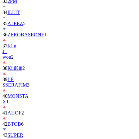
33
2PM
34
ILLIT
35
ATEEZ
5
36
ZEROBASEONE
1
37
Kim
Ji-
won
2
38
KiiiKiii
2
39
LE
SSERAFIM
3
40
MONSTA
X
1
41
AHOF
2
42
BTOB
6
43
SUPER