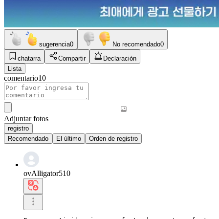
sugerencia
0
No recomendado
0
chatarra
Compartir
Declaración
Lista
comentario
10
Adjuntar fotos
registro
Recomendado
El último
Orden de registro
ovAlligator510