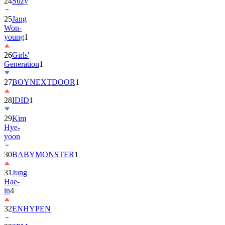
24
Suzy
25
Jang
Won-
young
1
26
Girls'
Generation
1
27
BOYNEXTDOOR
1
28
IDID
1
29
Kim
Hye-
yoon
30
BABYMONSTER
1
31
Jung
Hae-
in
4
32
ENHYPEN