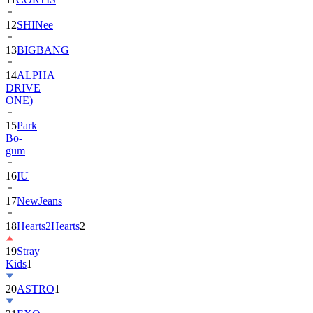
13
BIGBANG
14
ALPHA
DRIVE
ONE)
15
Park
Bo-
gum
16
IU
17
NewJeans
18
Hearts2Hearts
2
19
Stray
Kids
1
20
ASTRO
1
21
EXO