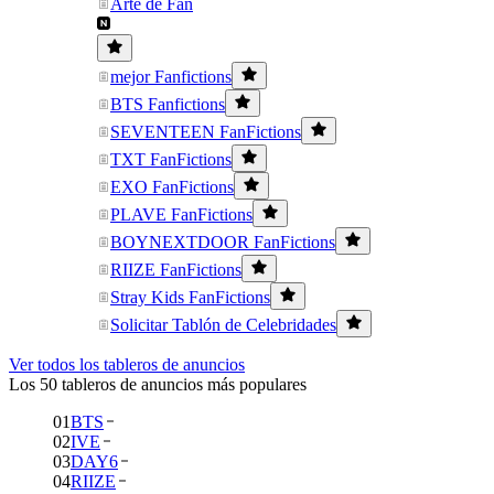
Arte de Fan
mejor Fanfictions
BTS Fanfictions
SEVENTEEN FanFictions
TXT FanFictions
EXO FanFictions
PLAVE FanFictions
BOYNEXTDOOR FanFictions
RIIZE FanFictions
Stray Kids FanFictions
Solicitar Tablón de Celebridades
Ver todos los tableros de anuncios
Los 50 tableros de anuncios más populares
01
BTS
02
IVE
03
DAY6
04
RIIZE