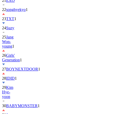
22
songhyekyo
1
23
TXT
1
24
Suzy
25
Jang
Won-
young
1
26
Girls'
Generation
1
27
BOYNEXTDOOR
1
28
IDID
1
29
Kim
Hye-
yoon
30
BABYMONSTER
1
31
Jung
Hae-