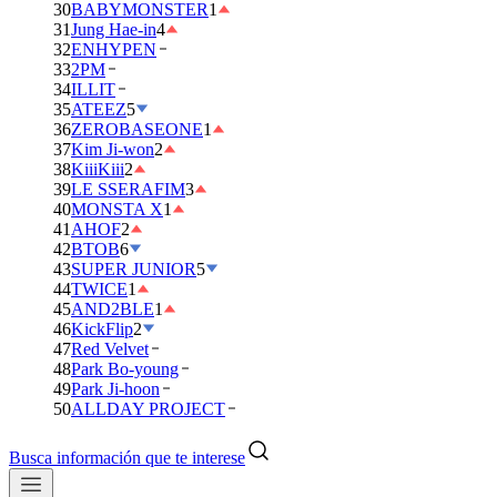
30
BABYMONSTER
1
31
Jung Hae-in
4
32
ENHYPEN
33
2PM
34
ILLIT
35
ATEEZ
5
36
ZEROBASEONE
1
37
Kim Ji-won
2
38
KiiiKiii
2
39
LE SSERAFIM
3
40
MONSTA X
1
41
AHOF
2
42
BTOB
6
43
SUPER JUNIOR
5
44
TWICE
1
45
AND2BLE
1
46
KickFlip
2
47
Red Velvet
48
Park Bo-young
49
Park Ji-hoon
50
ALLDAY PROJECT
Busca información que te interese