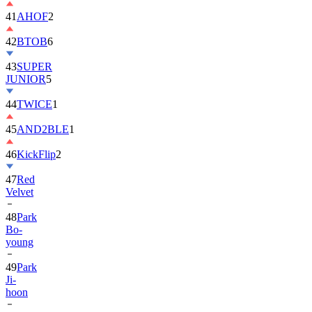
42
BTOB
6
43
SUPER
JUNIOR
5
44
TWICE
1
45
AND2BLE
1
46
KickFlip
2
47
Red
Velvet
48
Park
Bo-
young
49
Park
Ji-
hoon
50
ALLDAY
PROJECT