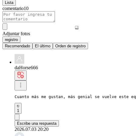
Lista
comentario
10
Adjuntar fotos
registro
Recomendado
El último
Orden de registro
daHorse666
Cuanto más me gustan, más genial se vuelve este eq
1
Escribe una respuesta
2026.07.03 20:20