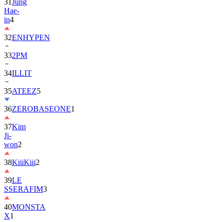
in
4
32
ENHYPEN
33
2PM
34
ILLIT
35
ATEEZ
5
36
ZEROBASEONE
1
37
Kim
Ji-
won
2
38
KiiiKiii
2
39
LE
SSERAFIM
3
40
MONSTA
X
1
41
AHOF
2