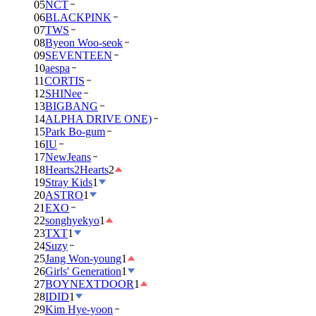
05
NCT
06
BLACKPINK
07
TWS
08
Byeon Woo-seok
09
SEVENTEEN
10
aespa
11
CORTIS
12
SHINee
13
BIGBANG
14
ALPHA DRIVE ONE)
15
Park Bo-gum
16
IU
17
NewJeans
18
Hearts2Hearts
2
19
Stray Kids
1
20
ASTRO
1
21
EXO
22
songhyekyo
1
23
TXT
1
24
Suzy
25
Jang Won-young
1
26
Girls' Generation
1
27
BOYNEXTDOOR
1
28
IDID
1
29
Kim Hye-yoon