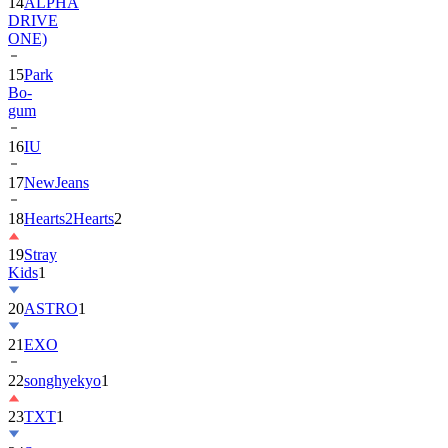
ONE)
15
Park
Bo-
gum
16
IU
17
NewJeans
18
Hearts2Hearts
2
19
Stray
Kids
1
20
ASTRO
1
21
EXO
22
songhyekyo
1
23
TXT
1
24
Suzy