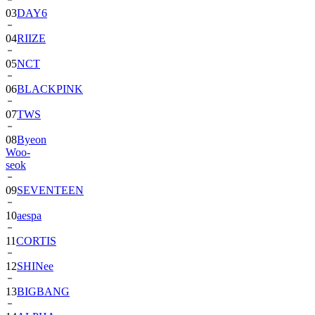
04
RIIZE
05
NCT
06
BLACKPINK
07
TWS
08
Byeon
Woo-
seok
09
SEVENTEEN
10
aespa
11
CORTIS
12
SHINee
13
BIGBANG
14
ALPHA
DRIVE