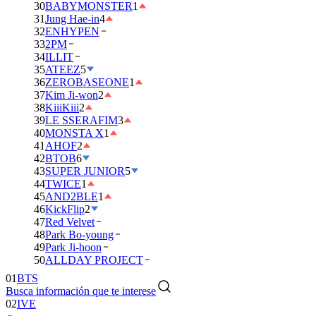
30
BABYMONSTER
1
31
Jung Hae-in
4
32
ENHYPEN
33
2PM
34
ILLIT
35
ATEEZ
5
36
ZEROBASEONE
1
37
Kim Ji-won
2
38
KiiiKiii
2
39
LE SSERAFIM
3
40
MONSTA X
1
41
AHOF
2
42
BTOB
6
43
SUPER JUNIOR
5
44
TWICE
1
45
AND2BLE
1
46
KickFlip
2
47
Red Velvet
48
Park Bo-young
49
Park Ji-hoon
01
BTS
50
ALLDAY PROJECT
02
IVE
Busca información que te interese
03
DAY6