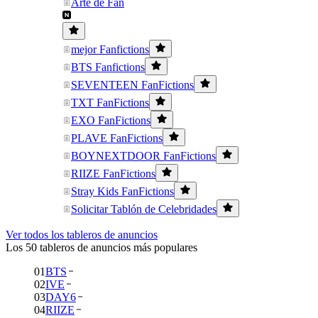
Arte de Fan
mejor Fanfictions
BTS Fanfictions
SEVENTEEN FanFictions
TXT FanFictions
EXO FanFictions
PLAVE FanFictions
BOYNEXTDOOR FanFictions
RIIZE FanFictions
Stray Kids FanFictions
Solicitar Tablón de Celebridades
Ver todos los tableros de anuncios
Los 50 tableros de anuncios más populares
01
BTS
02
IVE
03
DAY6
04
RIIZE