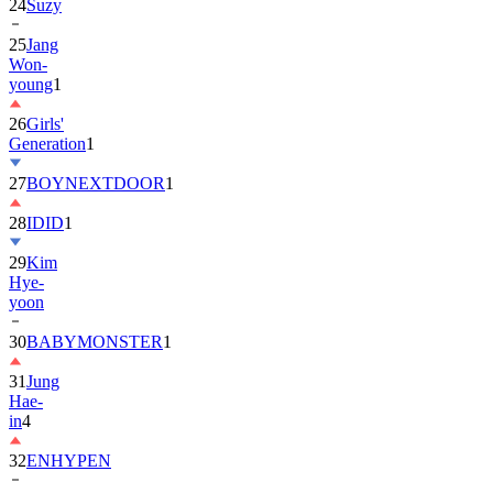
25
Jang
Won-
young
1
26
Girls'
Generation
1
27
BOYNEXTDOOR
1
28
IDID
1
29
Kim
Hye-
yoon
30
BABYMONSTER
1
31
Jung
Hae-
in
4
32
ENHYPEN
33
2PM