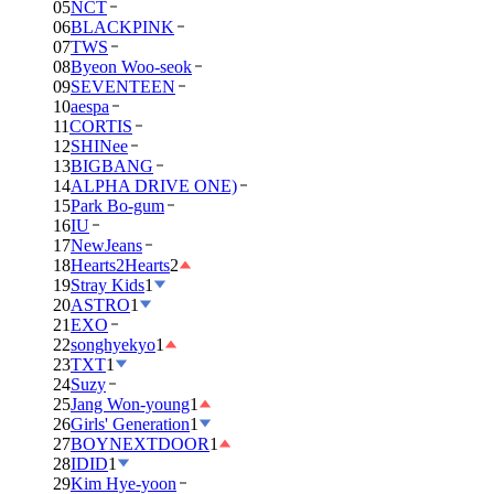
05
NCT
06
BLACKPINK
07
TWS
08
Byeon Woo-seok
09
SEVENTEEN
10
aespa
11
CORTIS
12
SHINee
13
BIGBANG
14
ALPHA DRIVE ONE)
15
Park Bo-gum
16
IU
17
NewJeans
18
Hearts2Hearts
2
19
Stray Kids
1
20
ASTRO
1
21
EXO
22
songhyekyo
1
23
TXT
1
24
Suzy
25
Jang Won-young
1
26
Girls' Generation
1
27
BOYNEXTDOOR
1
28
IDID
1
29
Kim Hye-yoon