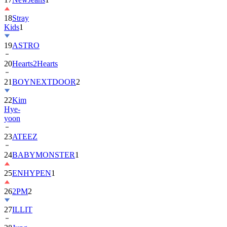
18
Stray
Kids
1
19
ASTRO
20
Hearts2Hearts
21
BOYNEXTDOOR
2
22
Kim
Hye-
yoon
23
ATEEZ
24
BABYMONSTER
1
25
ENHYPEN
1
26
2PM
2
27
ILLIT