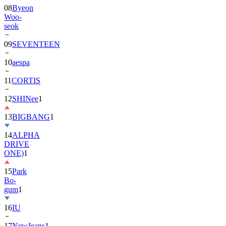
08
Byeon
Woo-
seok
09
SEVENTEEN
10
aespa
11
CORTIS
12
SHINee
1
13
BIGBANG
1
14
ALPHA
DRIVE
ONE)
1
15
Park
Bo-
gum
1
16
IU
17
NewJeans
1