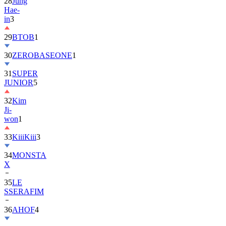
28
Jung
Hae-
in
3
29
BTOB
1
30
ZEROBASEONE
1
31
SUPER
JUNIOR
5
32
Kim
Ji-
won
1
33
KiiiKiii
3
34
MONSTA
X
35
LE
SSERAFIM
36
AHOF
4