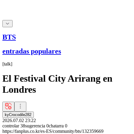
BTS
entradas populares
[
talk
]
El Festival City Arirang en
Londres
kyCrocodile282
2026.07.02 23:22
controlar
38
sugerencia
0
chatarra
0
https://fanplus.co.kr/es-ES/community/bts/132359669