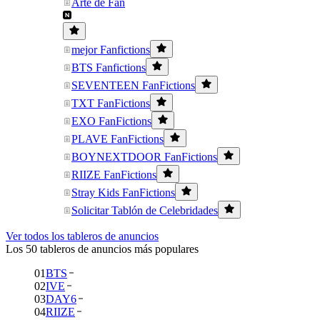
Arte de Fan
mejor Fanfictions
BTS Fanfictions
SEVENTEEN FanFictions
TXT FanFictions
EXO FanFictions
PLAVE FanFictions
BOYNEXTDOOR FanFictions
RIIZE FanFictions
Stray Kids FanFictions
Solicitar Tablón de Celebridades
Ver todos los tableros de anuncios
Los 50 tableros de anuncios más populares
01
BTS
02
IVE
03
DAY6
04
RIIZE