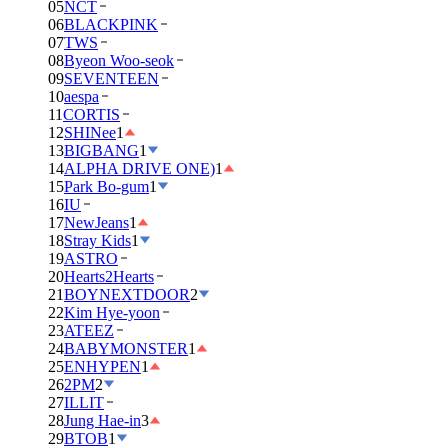
05
NCT
06
BLACKPINK
07
TWS
08
Byeon Woo-seok
09
SEVENTEEN
10
aespa
11
CORTIS
12
SHINee
1
13
BIGBANG
1
14
ALPHA DRIVE ONE)
1
15
Park Bo-gum
1
16
IU
17
NewJeans
1
18
Stray Kids
1
19
ASTRO
20
Hearts2Hearts
21
BOYNEXTDOOR
2
22
Kim Hye-yoon
23
ATEEZ
24
BABYMONSTER
1
25
ENHYPEN
1
26
2PM
2
27
ILLIT
28
Jung Hae-in
3
29
BTOB
1