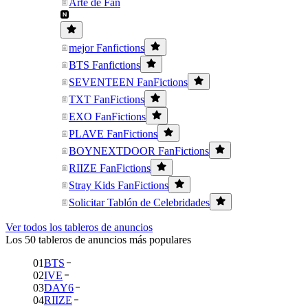
Arte de Fan
mejor Fanfictions
BTS Fanfictions
SEVENTEEN FanFictions
TXT FanFictions
EXO FanFictions
PLAVE FanFictions
BOYNEXTDOOR FanFictions
RIIZE FanFictions
Stray Kids FanFictions
Solicitar Tablón de Celebridades
Ver todos los tableros de anuncios
Los 50 tableros de anuncios más populares
01
BTS
02
IVE
03
DAY6
04
RIIZE