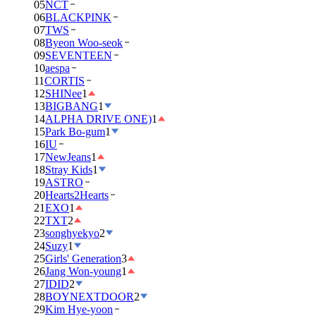
05
NCT
06
BLACKPINK
07
TWS
08
Byeon Woo-seok
09
SEVENTEEN
10
aespa
11
CORTIS
12
SHINee
1
13
BIGBANG
1
14
ALPHA DRIVE ONE)
1
15
Park Bo-gum
1
16
IU
17
NewJeans
1
18
Stray Kids
1
19
ASTRO
20
Hearts2Hearts
21
EXO
1
22
TXT
2
23
songhyekyo
2
24
Suzy
1
25
Girls' Generation
3
26
Jang Won-young
1
27
IDID
2
28
BOYNEXTDOOR
2
29
Kim Hye-yoon