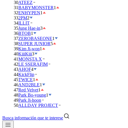
30
ATEEZ
31
BABYMONSTER
1
32
ENHYPEN
1
33
2PM
2
34
ILLIT
35
Jung Hae-in
3
36
BTOB
1
37
ZEROBASEONE
1
38
SUPER JUNIOR
5
39
Kim Ji-won
1
40
KiiiKiii
3
41
MONSTA X
42
LE SSERAFIM
43
AHOF
4
44
KickFlip
45
TWICE
1
46
AND2BLE
1
47
Red Velvet
1
48
Park Bo-young
1
49
Park Ji-hoon
50
ALLDAY PROJECT
Busca información que te interese