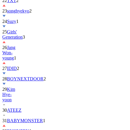
22
TXT
2
23
songhyekyo
2
24
Suzy
1
25
Girls'
Generation
3
26
Jang
Won-
young
1
27
IDID
2
28
BOYNEXTDOOR
2
29
Kim
Hye-
yoon
30
ATEEZ
31
BABYMONSTER
1