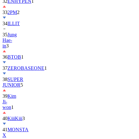
32
ENHYPEN
1
33
2PM
2
34
ILLIT
35
Jung
Hae-
in
3
36
BTOB
1
37
ZEROBASEONE
1
38
SUPER
JUNIOR
5
39
Kim
Ji-
won
1
40
KiiiKiii
3
41
MONSTA
X