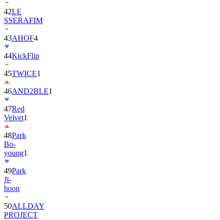
42
LE
SSERAFIM
43
AHOF
4
44
KickFlip
45
TWICE
1
46
AND2BLE
1
47
Red
Velvet
1
48
Park
Bo-
young
1
49
Park
Ji-
hoon
50
ALLDAY
PROJECT