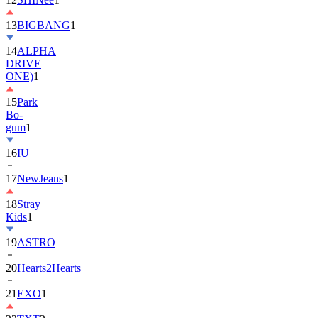
13
BIGBANG
1
14
ALPHA
DRIVE
ONE)
1
15
Park
Bo-
gum
1
16
IU
17
NewJeans
1
18
Stray
Kids
1
19
ASTRO
20
Hearts2Hearts
21
EXO
1