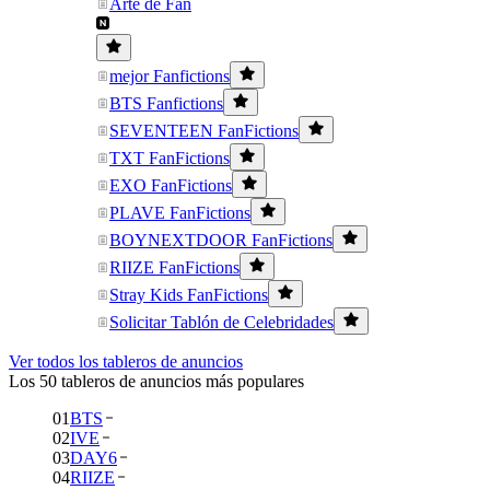
Arte de Fan
mejor Fanfictions
BTS Fanfictions
SEVENTEEN FanFictions
TXT FanFictions
EXO FanFictions
PLAVE FanFictions
BOYNEXTDOOR FanFictions
RIIZE FanFictions
Stray Kids FanFictions
Solicitar Tablón de Celebridades
Ver todos los tableros de anuncios
Los 50 tableros de anuncios más populares
01
BTS
02
IVE
03
DAY6
04
RIIZE