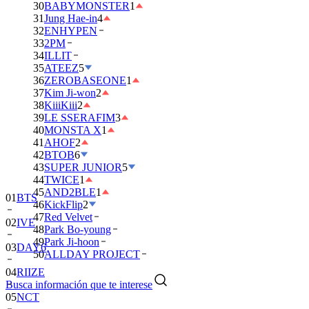
30
BABYMONSTER
1
31
Jung Hae-in
4
32
ENHYPEN
33
2PM
34
ILLIT
35
ATEEZ
5
36
ZEROBASEONE
1
37
Kim Ji-won
2
38
KiiiKiii
2
39
LE SSERAFIM
3
40
MONSTA X
1
41
AHOF
2
42
BTOB
6
43
SUPER JUNIOR
5
01
BTS
44
TWICE
1
45
AND2BLE
1
02
IVE
46
KickFlip
2
47
Red Velvet
03
DAY6
48
Park Bo-young
49
Park Ji-hoon
04
RIIZE
50
ALLDAY PROJECT
05
NCT
Busca información que te interese
06
BLACKPINK