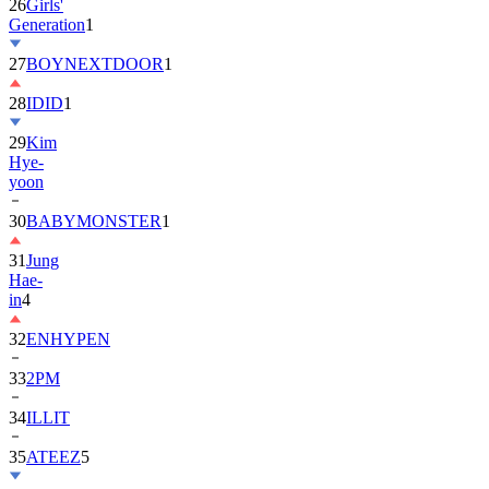
27
BOYNEXTDOOR
1
28
IDID
1
29
Kim
Hye-
yoon
30
BABYMONSTER
1
31
Jung
Hae-
in
4
32
ENHYPEN
33
2PM
34
ILLIT
35
ATEEZ
5
36
ZEROBASEONE
1