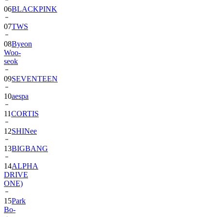
07
TWS
08
Byeon
Woo-
seok
09
SEVENTEEN
10
aespa
11
CORTIS
12
SHINee
13
BIGBANG
14
ALPHA
DRIVE
ONE)
15
Park
Bo-
gum