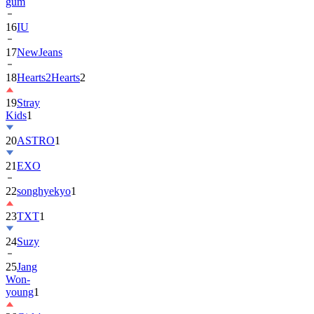
16
IU
17
NewJeans
18
Hearts2Hearts
2
19
Stray
Kids
1
20
ASTRO
1
21
EXO
22
songhyekyo
1
23
TXT
1
24
Suzy
25
Jang
Won-
young
1
26
Girls'
Generation
1