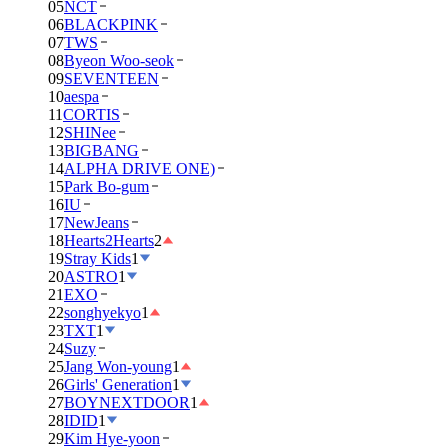
05
NCT
06
BLACKPINK
07
TWS
08
Byeon Woo-seok
09
SEVENTEEN
10
aespa
11
CORTIS
12
SHINee
13
BIGBANG
14
ALPHA DRIVE ONE)
15
Park Bo-gum
16
IU
17
NewJeans
18
Hearts2Hearts
2
19
Stray Kids
1
20
ASTRO
1
21
EXO
22
songhyekyo
1
23
TXT
1
24
Suzy
25
Jang Won-young
1
26
Girls' Generation
1
27
BOYNEXTDOOR
1
28
IDID
1
29
Kim Hye-yoon